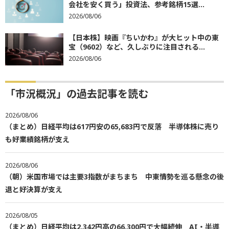
会社を安く買う」投資法、参考銘柄15選...
2026/08/06
【日本株】映画『ちいかわ』が大ヒット中の東
宝（9602）など、久しぶりに注目される...
2026/08/06
「市況概況」の過去記事を読む
2026/08/06
（まとめ）日経平均は617円安の65,683円で反落 半導体株に売り
も好業績銘柄が支え
2026/08/06
（朝）米国市場では主要3指数がまちまち 中東情勢を巡る懸念の後
退と好決算が支え
2026/08/05
（まとめ）日経平均は2,342円高の66,300円で大幅続伸 AI・半導