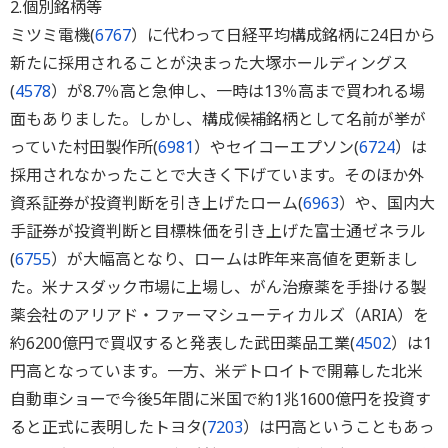
2.個別銘柄等
ミツミ電機(
6767
）に代わって日経平均構成銘柄に24日から
新たに採用されることが決まった大塚ホールディングス
(
4578
）が8.7％高と急伸し、一時は13％高まで買われる場
面もありました。しかし、構成候補銘柄として名前が挙が
っていた村田製作所(
6981
）やセイコーエプソン(
6724
）は
採用されなかったことで大きく下げています。そのほか外
資系証券が投資判断を引き上げたローム(
6963
）や、国内大
手証券が投資判断と目標株価を引き上げた富士通ゼネラル
(
6755
）が大幅高となり、ロームは昨年来高値を更新まし
た。米ナスダック市場に上場し、がん治療薬を手掛ける製
薬会社のアリアド・ファーマシューティカルズ（ARIA）を
約6200億円で買収すると発表した武田薬品工業(
4502
）は1
円高となっています。一方、米デトロイトで開幕した北米
自動車ショーで今後5年間に米国で約1兆1600億円を投資す
ると正式に表明したトヨタ(
7203
）は円高ということもあっ