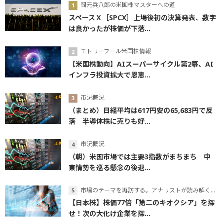
岡元兵八郎の米国株マスターへの道
スペースＸ［SPCX］上場後初の決算発表、数字
は良かったが株価が下落...
モトリーフール米国株情報
【米国株動向】AIスーパーサイクル第2幕、AI
インフラ投資拡大で恩恵...
市況概況
（まとめ）日経平均は617円安の65,683円で反
落 半導体株に売りも好...
市況概況
（朝）米国市場では主要3指数がまちまち 中
東情勢を巡る懸念の後退...
市場のテーマを再訪する。アナリストが読み解くテーマの本質
【日本株】株価77倍「第二のキオクシア」を探
せ！次の大化け企業を探...