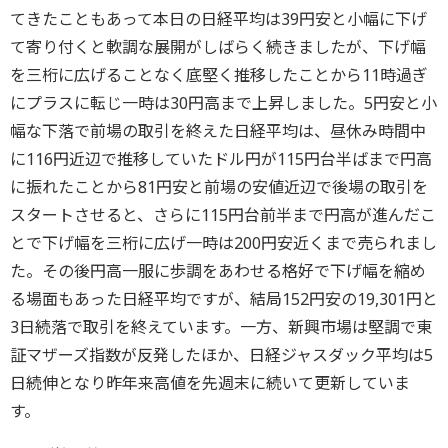
てきたこともあって本日の日経平均は39円安と小幅に下げ
て寄り付くと軟調な展開がしばらく続きましたが、下げ幅
を三桁に広げることなく底堅く推移したことから11時過ぎ
にプラスに転じ一時は30円高まで上昇しました。5円安と小
幅な下落で前場の取引を終えた日経平均は、昼休み時間中
に116円近辺で推移していたドル円が115円台半ばまで円高
に振れたことから81円安と前場の安値近辺で後場の取引を
スタートさせると、さらに115円台前半まで円高が進んだこ
とで下げ幅を三桁に広げ一時は200円安近くまで売られまし
た。その後円高一服に歩調をあわせる格好で下げ幅を縮め
る場面もあった日経平均ですが、結局152円安の19,301円と
3日続落で取引を終えています。一方、新興市場は堅調で東
証マザーズ指数が反発したほか、日経ジャスダック平均は5
日続伸となり昨年来高値を先週末に続いて更新していま
す。