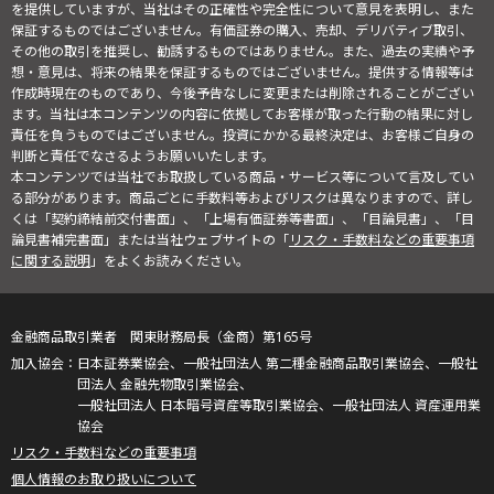
を提供していますが、当社はその正確性や完全性について意見を表明し、また
保証するものではございません。有価証券の購入、売却、デリバティブ取引、
その他の取引を推奨し、勧誘するものではありません。また、過去の実績や予
想・意見は、将来の結果を保証するものではございません。提供する情報等は
作成時現在のものであり、今後予告なしに変更または削除されることがござい
ます。当社は本コンテンツの内容に依拠してお客様が取った行動の結果に対し
責任を負うものではございません。投資にかかる最終決定は、お客様ご自身の
判断と責任でなさるようお願いいたします。
本コンテンツでは当社でお取扱している商品・サービス等について言及してい
る部分があります。商品ごとに手数料等およびリスクは異なりますので、詳し
くは「契約締結前交付書面」、「上場有価証券等書面」、「目論見書」、「目
論見書補完書面」または当社ウェブサイトの「
リスク・手数料などの重要事項
に関する説明
」をよくお読みください。
金融商品取引業者 関東財務局長（金商）第165号
日本証券業協会、一般社団法人 第二種金融商品取引業協会、一般社
団法人 金融先物取引業協会、
一般社団法人 日本暗号資産等取引業協会、一般社団法人 資産運用業
協会
リスク・手数料などの重要事項
個人情報のお取り扱いについて