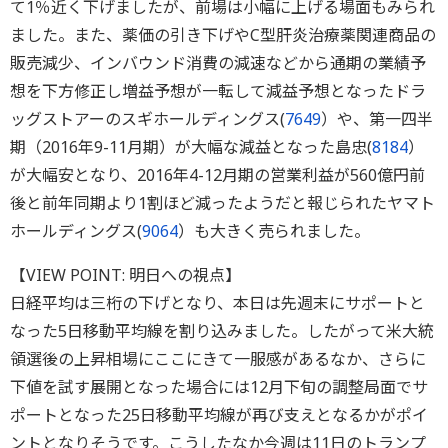
て1％近く下げましたが、前場は小幅に上げる場面もみられ
ました。また、薬価の引き下げやC型肝炎治療薬関連商品の
販売減少、インバウンド消費の減速などから通期の業績予
想を下方修正し増益予想が一転して減益予想となったドラ
ッグストアーのスギホールディングス(
7649
）や、第一四半
期（2016年9-11月期）が大幅な減益となった島忠(
8184
）
が大幅安となり、2016年4-12月期の営業利益が560億円前
後と前年同期より1割ほど減ったようだと報じられたヤマト
ホールディングス(
9064
）も大きく売られました。
【VIEW POINT: 明日への視点】
日経平均は三桁の下げとなり、本日は先週末にサポートと
なった5日移動平均線を割り込みました。したがって米大統
領選後の上昇相場にここにきて一服感があるなか、さらに
下値を試す展開となった場合には12月下旬の調整局面でサ
ポートとなった25日移動平均線が再び支えとなるかがポイ
ントとなりそうです。こうしたなか今週は11日のトランプ