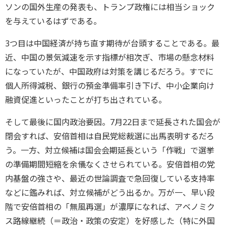
ソンの国外生産の発表も、トランプ政権には相当ショック
を与えているはずである。
3つ目は中国経済が持ち直す期待が台頭することである。最
近、中国の景気減速を示す指標が相次ぎ、市場の懸念材料
になっていたが、中国政府は対策を講じるだろう。すでに
個人所得減税、銀行の預金準備率引き下げ、中小企業向け
融資促進といったことが打ち出されている。
そして最後に国内政治要因。7月22日まで延長された国会が
閉会すれば、安倍首相は自民党総裁選に出馬表明するだろ
う。一方、対立候補は国会会期延長という「作戦」で選挙
の準備期間短縮を余儀なくさせられている。安倍首相の党
内基盤の強さや、最近の世論調査で急回復している支持率
などに鑑みれば、対立候補がどう出るか。万が一、早い段
階で安倍首相の「無風再選」が濃厚になれば、アベノミク
ス路線継続（＝政治・政策の安定）を好感した（特に外国