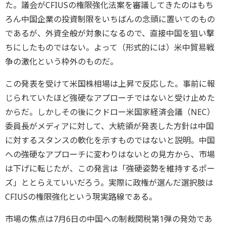
た。議会がCFIUSの権限強化法案を審議してきたのはもち
ろん中国企業の投資制限をいちばんの念頭に置いてのもの
であるが、外資全般が対象になるので、直接中国を狙い撃
ちにしたものではない。よって（形式的には）米中貿易戦
争の激化という枠外のものだ。
この発表を受けて米国株相場は上昇で反応した。事前に報
じられていたほど強硬なアプローチではないと受け止めた
からだ。しかしその後にクドロー米国家経済会議（NEC）
委員長がメディアに対して、大統領が発表した方針は中国
に対するスタンスの軟化を示すものではないと説明。中国
への強硬なアプローチに変わりはないとの見方から、市場
は下げに転じたが、この発言は「強硬姿勢を維持するポー
ズ」ととらえていいだろう。実際に政権が選んだ選択肢は
CFIUSの権限強化という現実路線である。
市場の焦点は7月6日の中国への制裁関税第1弾の発効であ