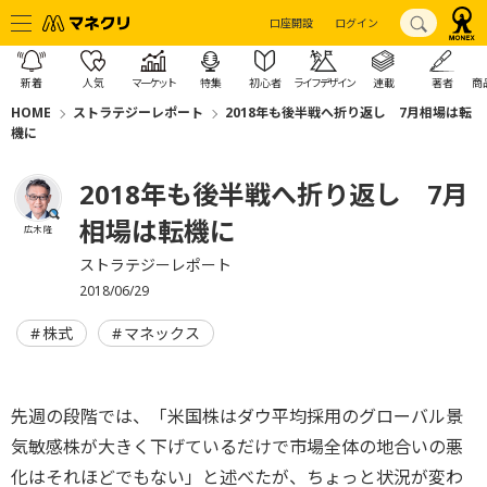
口座開設
ログイン
新着
人気
マーケット
特集
初心者
ライフデザイン
連載
著者
商
HOME
ストラテジーレポート
2018年も後半戦へ折り返し 7月相場は転
機に
2018年も後半戦へ折り返し 7月
相場は転機に
広木 隆
ストラテジーレポート
2018/06/29
株式
マネックス
先週の段階では、「米国株はダウ平均採用のグローバル景
気敏感株が大きく下げているだけで市場全体の地合いの悪
化はそれほどでもない」と述べたが、ちょっと状況が変わ