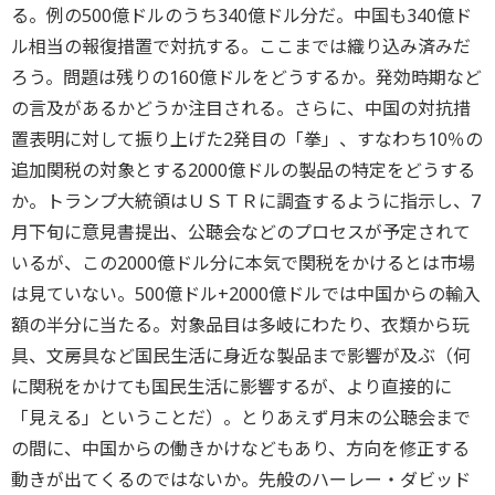
る。例の500億ドルのうち340億ドル分だ。中国も340億ド
ル相当の報復措置で対抗する。ここまでは織り込み済みだ
ろう。問題は残りの160億ドルをどうするか。発効時期など
の言及があるかどうか注目される。さらに、中国の対抗措
置表明に対して振り上げた2発目の「拳」、すなわち10％の
追加関税の対象とする2000億ドルの製品の特定をどうする
か。トランプ大統領はＵＳＴＲに調査するように指示し、7
月下旬に意見書提出、公聴会などのプロセスが予定されて
いるが、この2000億ドル分に本気で関税をかけるとは市場
は見ていない。500億ドル+2000億ドルでは中国からの輸入
額の半分に当たる。対象品目は多岐にわたり、衣類から玩
具、文房具など国民生活に身近な製品まで影響が及ぶ（何
に関税をかけても国民生活に影響するが、より直接的に
「見える」ということだ）。とりあえず月末の公聴会まで
の間に、中国からの働きかけなどもあり、方向を修正する
動きが出てくるのではないか。先般のハーレー・ダビッド