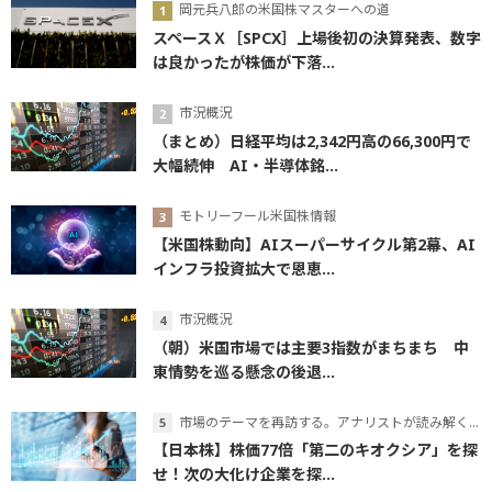
岡元兵八郎の米国株マスターへの道
スペースＸ［SPCX］上場後初の決算発表、数字
は良かったが株価が下落...
市況概況
（まとめ）日経平均は2,342円高の66,300円で
大幅続伸 AI・半導体銘...
モトリーフール米国株情報
【米国株動向】AIスーパーサイクル第2幕、AI
インフラ投資拡大で恩恵...
市況概況
（朝）米国市場では主要3指数がまちまち 中
東情勢を巡る懸念の後退...
市場のテーマを再訪する。アナリストが読み解くテーマの本質
【日本株】株価77倍「第二のキオクシア」を探
せ！次の大化け企業を探...