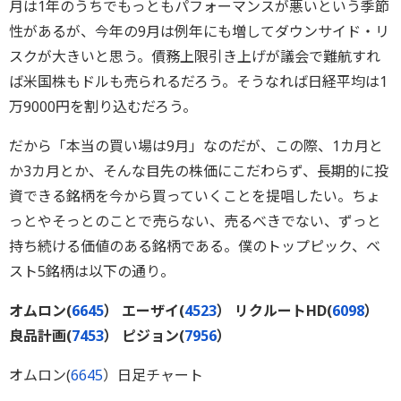
月は1年のうちでもっともパフォーマンスが悪いという季節
性があるが、今年の9月は例年にも増してダウンサイド・リ
スクが大きいと思う。債務上限引き上げが議会で難航すれ
ば米国株もドルも売られるだろう。そうなれば日経平均は1
万9000円を割り込むだろう。
だから「本当の買い場は9月」なのだが、この際、1カ月と
か3カ月とか、そんな目先の株価にこだわらず、長期的に投
資できる銘柄を今から買っていくことを提唱したい。ちょ
っとやそっとのことで売らない、売るべきでない、ずっと
持ち続ける価値のある銘柄である。僕のトップピック、ベ
スト5銘柄は以下の通り。
オムロン(
6645
）
エーザイ(
4523
）
リクルートHD(
6098
）
良品計画(
7453
）
ピジョン(
7956
）
オムロン(
6645
）日足チャート