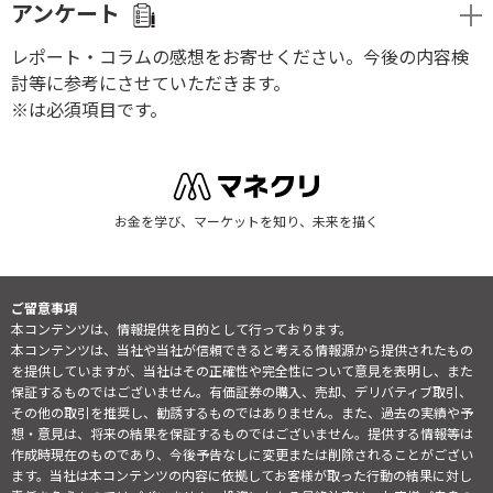
アンケート
レポート・コラムの感想をお寄せください。今後の内容検
討等に参考にさせていただきます。
※は必須項目です。
お金を学び、マーケットを知り、未来を描く
ご留意事項
本コンテンツは、情報提供を目的として行っております。
本コンテンツは、当社や当社が信頼できると考える情報源から提供されたもの
を提供していますが、当社はその正確性や完全性について意見を表明し、また
保証するものではございません。有価証券の購入、売却、デリバティブ取引、
その他の取引を推奨し、勧誘するものではありません。また、過去の実績や予
想・意見は、将来の結果を保証するものではございません。提供する情報等は
作成時現在のものであり、今後予告なしに変更または削除されることがござい
ます。当社は本コンテンツの内容に依拠してお客様が取った行動の結果に対し