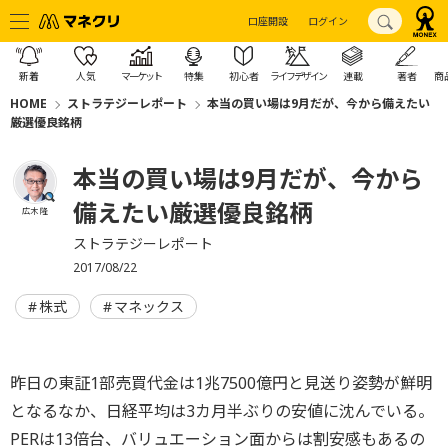
口座開設
ログイン
新着
人気
マーケット
特集
初心者
ライフデザイン
連載
著者
商
HOME
ストラテジーレポート
本当の買い場は9月だが、今から備えたい
厳選優良銘柄
本当の買い場は9月だが、今から
備えたい厳選優良銘柄
広木 隆
ストラテジーレポート
2017/08/22
株式
マネックス
昨日の東証1部売買代金は1兆7500億円と見送り姿勢が鮮明
となるなか、日経平均は3カ月半ぶりの安値に沈んでいる。
PERは13倍台、バリュエーション面からは割安感もあるの