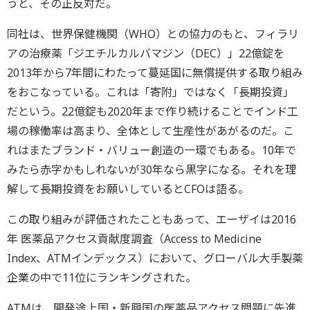
うと、その正反対だ。
同社は、世界保健機関（WHO）との協力のもと、フィラリ
アの治療薬「ジエチルカルバマジン（DEC）」22億錠を
2013年から7年間にわたって蔓延国に無償提供する取り組み
をおこなっている。これは「寄附」ではなく「長期投資」
だという。22億錠も2020年まで作り続けることでインド工
場の稼働率は高まり、全体として生産性があがるのだ。こ
れはまたブランド・バリュー創造の一環でもある。10年で
みたら赤字かもしれないが30年なら黒字になる。それを理
解して長期投資をお願いしているとCFOは語る。
この取り組みが評価されたこともあって、エーザイは2016
年 医薬品アクセス貢献度調査（Access to Medicine
Index、ATMインデックス）において、グローバル大手製薬
企業の中で11位にランキングされた。
ATMは、開発途上国・新興国の医薬品アクセス問題に先進