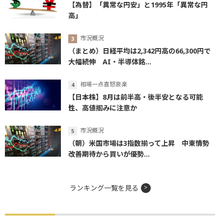
【為替】「異常な円安」と1995年「異常な円
高」
市況概況
（まとめ）日経平均は2,342円高の66,300円で
大幅続伸 AI・半導体銘...
相場一点喜怒哀楽
【日本株】8月は前半高・後半安となる可能
性、高値掴みに注意か
市況概況
（朝）米国市場は3指数揃って上昇 中東情勢
改善期待から買いが優勢...
ランキング一覧を見る