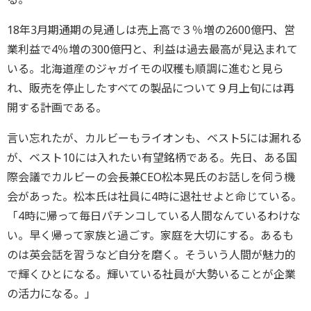
18年3月期通期の見通しは売上高で３％増の2600億円、営
業利益で4％増の300億円と、利益は過去最高が見込まれて
いる。北海道産のジャガイモの収穫も順調に進むと見ら
れ、販売を停止したすべての製品について９月上旬には再
開する計画である。
言い忘れたが、カルビーもライオンも、ベスト5には漏れる
が、ベスト10には入れたい有望銘柄である。先日、ある国
際会議でカルビーの会長兼CEO松本晃氏のお話しを伺う機
会があった。松本氏は社員に4時に退社せよと命じている。
「4時に帰って毎日パチンコしている人間なんているわけな
い。早く帰って家族と過ごす。家庭を大切にする。あるも
のは英会話を習うなど自分を磨く。そういう人間が魅力的
で輝くひとになる。輝いている社員が大勢いることが企業
の活力になる。」