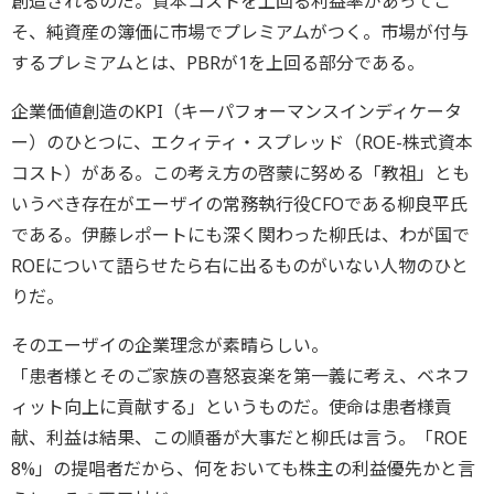
創造されるのだ。資本コストを上回る利益率があってこ
そ、純資産の簿価に市場でプレミアムがつく。市場が付与
するプレミアムとは、PBRが1を上回る部分である。
企業価値創造のKPI（キーパフォーマンスインディケータ
ー）のひとつに、エクィティ・スプレッド（ROE-株式資本
コスト）がある。この考え方の啓蒙に努める「教祖」とも
いうべき存在がエーザイの常務執行役CFOである柳良平氏
である。伊藤レポートにも深く関わった柳氏は、わが国で
ROEについて語らせたら右に出るものがいない人物のひと
りだ。
そのエーザイの企業理念が素晴らしい。
「患者様とそのご家族の喜怒哀楽を第一義に考え、ベネフ
ィット向上に貢献する」というものだ。使命は患者様貢
献、利益は結果、この順番が大事だと柳氏は言う。「ROE
8%」の提唱者だから、何をおいても株主の利益優先かと言