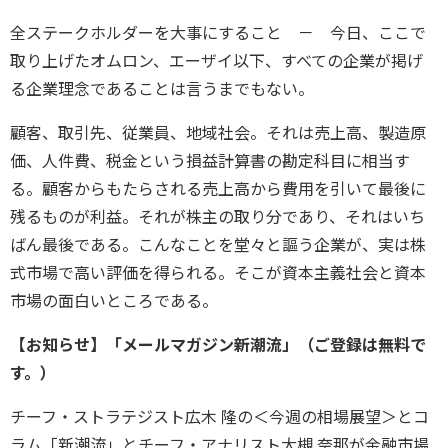
全ステークホルダーを大事にすること － 今日、ここで
取り上げたオムロン、エーザイ以下、すべての企業が掲げ
る企業理念であることは言うまでもない。
顧客、取引先、従業員、地域社会。それは売上高、製造原
価、人件費、税金という損益計算書の勘定科目に相当す
る。顧客からもたらされる売上高から費用を引いて最後に
残るものが利益。それが株主の取り分であり、それはいち
ばん最後である。こんなことを堂々と謳う企業が、実は株
式市場で高い評価を得られる。そこが資本主義社会と資本
市場の面白いところである。
【お知らせ】「メールマガジン新潮流」（ご登録は無料で
す。）
チーフ・ストラテジスト広木 隆の＜今週の相場展望＞とコ
ラム「新潮流」とチーフ・アナリスト大槻 奈那が金融市場