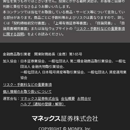
責任を負うものではございません。投資にかかる最終決定は、お客様ご自身の
判断と責任でなさるようお願いいたします。
本コンテンツでは当社でお取扱している商品・サービス等について言及してい
る部分があります。商品ごとに手数料等およびリスクは異なりますので、詳し
くは「契約締結前交付書面」、「上場有価証券等書面」、「目論見書」、「目
論見書補完書面」または当社ウェブサイトの「
リスク・手数料などの重要事項
に関する説明
」をよくお読みください。
金融商品取引業者 関東財務局長（金商）第165号
日本証券業協会、一般社団法人 第二種金融商品取引業協会、一般社
団法人 金融先物取引業協会、
一般社団法人 日本暗号資産等取引業協会、一般社団法人 資産運用業
協会
リスク・手数料などの重要事項
個人情報のお取り扱いについて
マネックス証券株式会社
会社概要
お問合せ
ヘルプ（通知の登録・解除）
COPYRIGHT © MONEX, Inc.