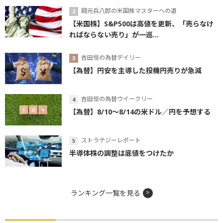
岡元兵八郎の米国株マスターへの道
【米国株】S&P500は高値を更新、「売らなけ
ればならない売り」が一巡...
吉田恒の為替デイリー
【為替】円安を主導した投機円売りが急減
吉田恒の為替ウイークリー
【為替】8/10～8/14の米ドル／円を予想する
ストラテジーレポート
半導体株の調整は底値をつけたか
ランキング一覧を見る