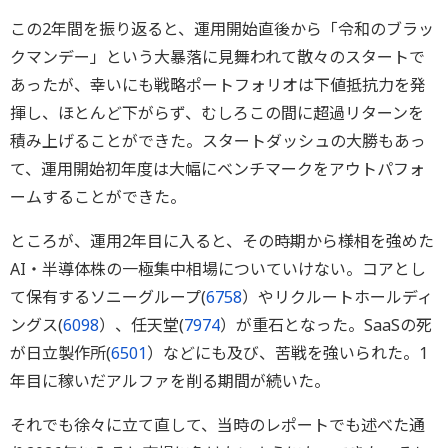
この2年間を振り返ると、運用開始直後から「令和のブラッ
クマンデー」という大暴落に見舞われて散々のスタートで
あったが、幸いにも戦略ポートフォリオは下値抵抗力を発
揮し、ほとんど下がらず、むしろこの間に超過リターンを
積み上げることができた。スタートダッシュの大勝もあっ
て、運用開始初年度は大幅にベンチマークをアウトパフォ
ームすることができた。
ところが、運用2年目に入ると、その時期から様相を強めた
AI・半導体株の一極集中相場についていけない。コアとし
て保有するソニーグループ(
6758
）やリクルートホールディ
ングス(
6098
）、任天堂(
7974
）が重石となった。SaaSの死
が日立製作所(
6501
）などにも及び、苦戦を強いられた。1
年目に稼いだアルファを削る期間が続いた。
それでも徐々に立て直して、当時のレポートでも述べた通