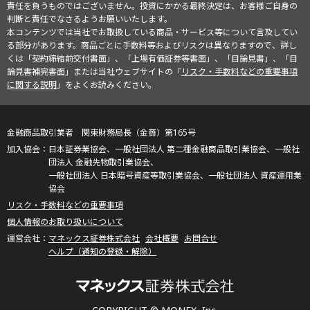
責任を負うものではございません。投資にかかる最終決定は、お客様ご自身の
判断と責任でなさるようお願いいたします。
本コンテンツでは当社でお取扱している商品・サービス等について言及してい
る部分があります。商品ごとに手数料等およびリスクは異なりますので、詳し
くは「契約締結前交付書面」、「上場有価証券等書面」、「目論見書」、「目
論見書補完書面」または当社ウェブサイトの「
リスク・手数料などの重要事項
に関する説明
」をよくお読みください。
金融商品取引業者 関東財務局長（金商）第165号
日本証券業協会、一般社団法人 第二種金融商品取引業協会、一般社
団法人 金融先物取引業協会、
一般社団法人 日本暗号資産等取引業協会、一般社団法人 資産運用業
協会
リスク・手数料などの重要事項
個人情報のお取り扱いについて
マネックス証券株式会社
会社概要
お問合せ
ヘルプ（通知の登録・解除）