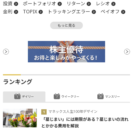
投資
ポートフォリオ
リターン
レシオ
金利
TOPIX
トラッキングエラー
ペイオフ
超過リターン
ベンチマーク
IR
関税
もっと見る
下値
シャープレシオ
パフォーマンス
ランキング
デイリー
ウイークリー
マンスリー
マネックス人生100年デザイン
「墓じまい」には期限がある？墓じまいの流れ
とかかる費用を解説