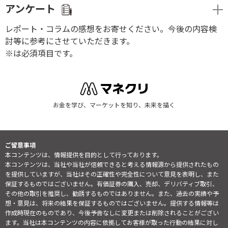
アンケート
レポート・コラムの感想をお寄せください。今後の内容検
討等に参考にさせていただきます。
※は必須項目です。
お金を学び、マーケットを知り、未来を描く
ご留意事項
本コンテンツは、情報提供を目的として行っております。
本コンテンツは、当社や当社が信頼できると考える情報源から提供されたもの
を提供していますが、当社はその正確性や完全性について意見を表明し、また
保証するものではございません。有価証券の購入、売却、デリバティブ取引、
その他の取引を推奨し、勧誘するものではありません。また、過去の実績や予
想・意見は、将来の結果を保証するものではございません。提供する情報等は
作成時現在のものであり、今後予告なしに変更または削除されることがござい
ます。当社は本コンテンツの内容に依拠してお客様が取った行動の結果に対し