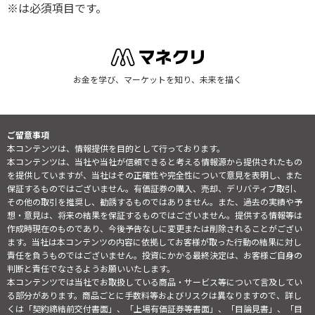
※は必須項目です。
お金を学び、マーケットを知り、未来を描く
ご留意事項
本コンテンツは、情報提供を目的として行っております。
本コンテンツは、当社や当社が信頼できると考える情報源から提供されたもの
を提供していますが、当社はその正確性や完全性について意見を表明し、また
保証するものではございません。有価証券の購入、売却、デリバティブ取引、
その他の取引を推奨し、勧誘するものではありません。また、過去の実績や予
想・意見は、将来の結果を保証するものではございません。提供する情報等は
作成時現在のものであり、今後予告なしに変更または削除されることがござい
ます。当社は本コンテンツの内容に依拠してお客様が取った行動の結果に対し
責任を負うものではございません。投資にかかる最終決定は、お客様ご自身の
判断と責任でなさるようお願いいたします。
本コンテンツでは当社でお取扱している商品・サービス等について言及してい
る部分があります。商品ごとに手数料等およびリスクは異なりますので、詳し
くは「契約締結前交付書面」、「上場有価証券等書面」、「目論見書」、「目