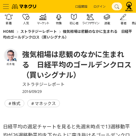
口座開設
ログイン
新着
人気
マーケット
特集
初心者
ライフデザイン
連載
著者
商
HOME
ストラテジーレポート
強気相場は悲観のなかに生まれる 日経平
均のゴールデンクロス（買いシグナル）
強気相場は悲観のなかに生まれ
る 日経平均のゴールデンクロス
広木 隆
（買いシグナル）
ストラテジーレポート
2016/09/29
株式
マネックス
日経平均の週足チャートを見ると先週末時点で13週移動平
均が26週移動平均を下から上に突き抜けるゴールデンクロ