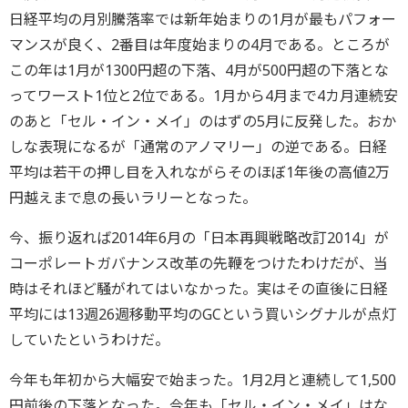
日経平均の月別騰落率では新年始まりの1月が最もパフォー
マンスが良く、2番目は年度始まりの4月である。ところが
この年は1月が1300円超の下落、4月が500円超の下落とな
ってワースト1位と2位である。1月から4月まで4カ月連続安
のあと「セル・イン・メイ」のはずの5月に反発した。おか
しな表現になるが「通常のアノマリー」の逆である。日経
平均は若干の押し目を入れながらそのほぼ1年後の高値2万
円越えまで息の長いラリーとなった。
今、振り返れば2014年6月の「日本再興戦略改訂2014」が
コーポレートガバナンス改革の先鞭をつけたわけだが、当
時はそれほど騒がれてはいなかった。実はその直後に日経
平均には13週26週移動平均のGCという買いシグナルが点灯
していたというわけだ。
今年も年初から大幅安で始まった。1月2月と連続して1,500
円前後の下落となった。今年も「セル・イン・メイ」はな