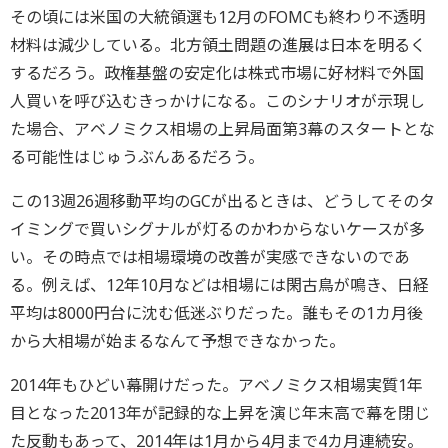
その頃には米国の大統領選も12月のFOMCも終わり不透明
材料は減少している。北方領土問題の進展は日本を明るく
するだろう。政権基盤の安定化は株式市場に好材料で外国
人買いを呼び込むきっかけになる。このシナリオが示現し
た場合、アベノミクス相場の上昇局面第3幕のスタートとな
る可能性はじゅうぶんあるだろう。
この13週26週移動平均のGCが出るときは、どうしてそのタ
イミングで買いシグナルが灯るのかわからないケースが多
い。その時点では相場環境の改善が実感できないのであ
る。例えば、12年10月などは相場には閑古鳥が鳴き、日経
平均は8000円台に沈む低迷ぶりだった。誰もその1カ月後
から大相場が始まるなんて予想できなかった。
2014年もひどい幕開けだった。アベノミクス相場実質1年
目となった2013年が記録的な上昇を演じ年末高で幕を閉じ
た反動もあって、2014年は1月から4月まで4カ月連続安。