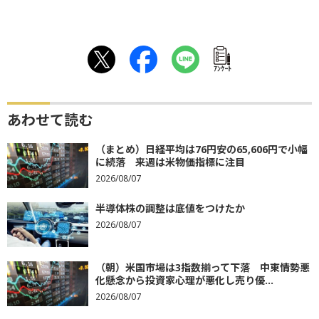
ｱﾝｹｰﾄ
あわせて読む
（まとめ）日経平均は76円安の65,606円で小幅
に続落 来週は米物価指標に注目
2026/08/07
半導体株の調整は底値をつけたか
2026/08/07
（朝）米国市場は3指数揃って下落 中東情勢悪
化懸念から投資家心理が悪化し売り優...
2026/08/07