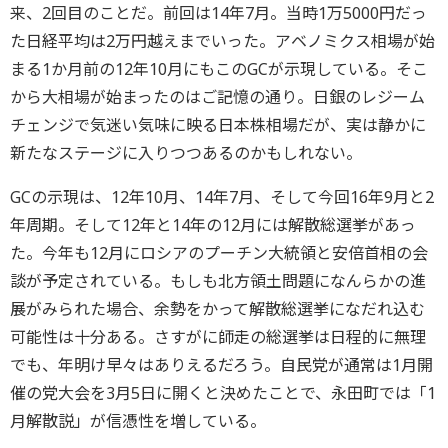
来、2回目のことだ。前回は14年7月。当時1万5000円だっ
た日経平均は2万円越えまでいった。アベノミクス相場が始
まる1か月前の12年10月にもこのGCが示現している。そこ
から大相場が始まったのはご記憶の通り。日銀のレジーム
チェンジで気迷い気味に映る日本株相場だが、実は静かに
新たなステージに入りつつあるのかもしれない。
GCの示現は、12年10月、14年7月、そして今回16年9月と2
年周期。そして12年と14年の12月には解散総選挙があっ
た。今年も12月にロシアのプーチン大統領と安倍首相の会
談が予定されている。もしも北方領土問題になんらかの進
展がみられた場合、余勢をかって解散総選挙になだれ込む
可能性は十分ある。さすがに師走の総選挙は日程的に無理
でも、年明け早々はありえるだろう。自民党が通常は1月開
催の党大会を3月5日に開くと決めたことで、永田町では「1
月解散説」が信憑性を増している。