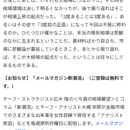
示現したあとは、いずれも大相場につながった。その時も
相場環境は決して明るくなかったが、後で振り返ればそこ
が相場上昇の起点だった。「2度あることは3度ある」、あ
るいはその逆で「3度目の正直」になって今回は不発に終わ
るのか。ひとつだけ確かなことは、本当の強気相場は悲観
のなかに生まれるということだ。悪材料ばかり目立ち、市
場に悲観論が蔓延しているときこそ、あとから振り返れ
ば、そこが大相場の起点だった、ということは往々にして
あるものである。
【お知らせ】「メールマガジン新潮流」（ご登録は無料で
す。）
チーフ・ストラテジスト広木 隆の＜今週の相場展望＞とコ
ラム「新潮流」とチーフ・アナリスト大槻 奈那が金融市場
でのさまざまな出来事を女性目線で発信する「アナリスト
夜話」などを毎週原則月曜日に配信します。
メールマガジ