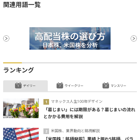
関連用語一覧
ランキング
デイリー
ウイークリー
マンスリー
マネックス人生100年デザイン
「墓じまい」には期限がある？墓じまいの流れ
とかかる費用を解説
米国株、業界動向と銘柄解説
【米国株：銘柄発掘】業績上振れ5銘柄、パラ