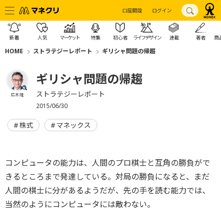
口座開設
ログイン
新着
人気
マーケット
特集
初心者
ライフデザイン
連載
著者
商
HOME
ストラテジーレポート
ギリシャ問題の帰趨
ギリシャ問題の帰趨
ストラテジーレポート
広木 隆
2015/06/30
株式
マネックス
コンピュータの能力は、人間のプロ棋士と互角の勝負がで
きるところまで発達している。対局の勝負になると、まだ
人間の棋士に分があるようだが、先の手を読む能力では、
当然のようにコンピュータには敵わない。