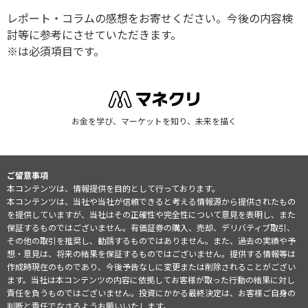
レポート・コラムの感想をお寄せください。今後の内容検
討等に参考にさせていただきます。
※は必須項目です。
お金を学び、マーケットを知り、未来を描く
ご留意事項
本コンテンツは、情報提供を目的として行っております。
本コンテンツは、当社や当社が信頼できると考える情報源から提供されたもの
を提供していますが、当社はその正確性や完全性について意見を表明し、また
保証するものではございません。有価証券の購入、売却、デリバティブ取引、
その他の取引を推奨し、勧誘するものではありません。また、過去の実績や予
想・意見は、将来の結果を保証するものではございません。提供する情報等は
作成時現在のものであり、今後予告なしに変更または削除されることがござい
ます。当社は本コンテンツの内容に依拠してお客様が取った行動の結果に対し
責任を負うものではございません。投資にかかる最終決定は、お客様ご自身の
判断と責任でなさるようお願いいたします。