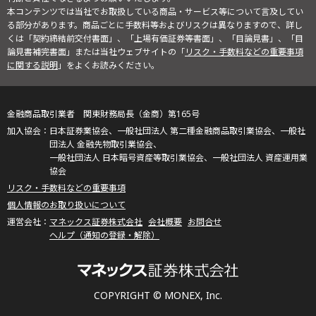
本コンテンツでは当社でお取扱している商品・サービス等について言及してい
る部分があります。商品ごとに手数料等およびリスクは異なりますので、詳し
くは「契約締結前交付書面」、「上場有価証券等書面」、「目論見書」、「目
論見書補完書面」または当社ウェブサイトの「
リスク・手数料などの重要事項
に関する説明
」をよくお読みください。
金融商品取引業者 関東財務局長（金商）第165号
日本証券業協会、一般社団法人 第二種金融商品取引業協会、一般社
団法人 金融先物取引業協会、
一般社団法人 日本暗号資産等取引業協会、一般社団法人 資産運用業
協会
リスク・手数料などの重要事項
個人情報のお取り扱いについて
マネックス証券株式会社
会社概要
お問合せ
ヘルプ（通知の登録・解除）
COPYRIGHT © MONEX, Inc.