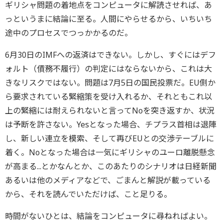
ギリシャ問題の着地点をコンピュータに解読させれば、あ
っというまに結論に至る。人間にやらせるから、いちいち
途中のプロセスでつっかかるのだ。
6月30日のIMFへの返済はできない。しかし、すぐにはデフ
ォルト（債務不履行）の判定にはならないから、これは大
きなリスクではない。問題は7月5日の国民投票だ。EU側か
ら要求されている緊縮策を受け入れるか、それともこれ以
上の緊縮には耐えられないと言ってNoを突き返すか、状況
は予断を許さない。Yesとなった場合、チプラス首相は退陣
し、新しい連立を模索、そして再びEUとの交渉テーブルに
着く。Noとなった場合は一気にギリシャのユーロ離脱懸念
が高まる...とかなんとか、このあたりのシナリオは日経新聞
あるいは他のメディアなどで、ごまんと解説が載っている
から、それを読んでいただけば、こと足りる。
時間がないひとは、結論をコンピュータに尋ねればよい。