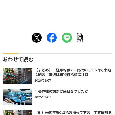
ｱﾝｹｰﾄ
あわせて読む
（まとめ）日経平均は76円安の65,606円で小幅
に続落 来週は米物価指標に注目
2026/08/07
半導体株の調整は底値をつけたか
2026/08/07
（朝）米国市場は3指数揃って下落 中東情勢悪