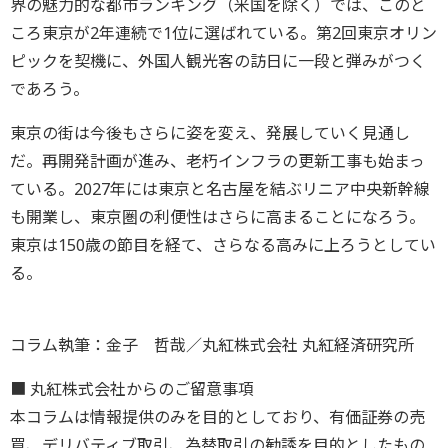
界の魅力的な都市ランキング（米国を除く）では、このと
ころ東京が2年連続で1位に選ばれている。第2回東京オリン
ピックを契機に、外国人観光客の訪日に一段と弾みがつく
であろう。
東京の街は今後もさらに姿を変え、発展していく見通し
だ。再開発計画が進み、老朽インフラの更新工事も始まっ
ている。2027年には東京と名古屋を結ぶリニア中央新幹線
も開業し、東京圏の利便性はさらに高まることになろう。
東京は150歳の節目を経て、さらなる高みに上ろうとしてい
る。
コラム執筆：金子 哲哉／丸紅株式会社 丸紅経済研究所
■ 丸紅株式会社からのご留意事項
本コラムは情報提供のみを目的としており、有価証券の売
買、デリバティブ取引、為替取引の勧誘を目的としたもの