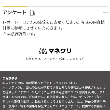
アンケート
レポート・コラムの感想をお寄せください。今後の内容検
討等に参考にさせていただきます。
※は必須項目です。
お金を学び、マーケットを知り、未来を描く
ご留意事項
本コンテンツは、情報提供を目的として行っております。
本コンテンツは、当社や当社が信頼できると考える情報源から提供されたもの
を提供していますが、当社はその正確性や完全性について意見を表明し、また
保証するものではございません。有価証券の購入、売却、デリバティブ取引、
その他の取引を推奨し、勧誘するものではありません。また、過去の実績や予
想・意見は、将来の結果を保証するものではございません。提供する情報等は