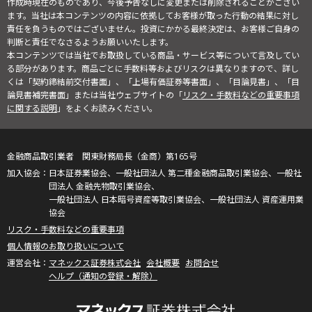
作成時現在のものであり、今後予告なしに変更または削除されることがござい
ます。当社は本コンテンツの内容に依拠してお客様が取った行動の結果に対し
責任を負うものではございません。投資にかかる最終決定は、お客様ご自身の
判断と責任でなさるようお願いいたします。
本コンテンツでは当社でお取扱している商品・サービス等について言及してい
る部分があります。商品ごとに手数料等およびリスクは異なりますので、詳し
くは「契約締結前交付書面」、「上場有価証券等書面」、「目論見書」、「目
論見書補完書面」または当社ウェブサイトの「
リスク・手数料などの重要事項
に関する説明
」をよくお読みください。
金融商品取引業者 関東財務局長（金商）第165号
日本証券業協会、一般社団法人 第二種金融商品取引業協会、一般社
団法人 金融先物取引業協会、
一般社団法人 日本暗号資産等取引業協会、一般社団法人 資産運用業
協会
リスク・手数料などの重要事項
個人情報のお取り扱いについて
マネックス証券株式会社
会社概要
お問合せ
ヘルプ（通知の登録・解除）