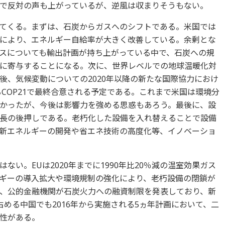
で反対の声も上がっているが、逆風は収まりそうもない。
てくる。まずは、石炭からガスへのシフトである。米国では
により、エネルギー自給率が大きく改善している。余剰とな
スについても輸出計画が持ち上がっている中で、石炭への規
に寄与することになる。次に、世界レベルでの地球温暖化対
後、気候変動についての2020年以降の新たな国際協力におけ
るCOP21で最終合意される予定である。これまで米国は環境分
かったが、今後は影響力を強める思惑もあろう。最後に、設
長の後押しである。老朽化した設備を入れ替えることで設備
新エネルギーの開発や省エネ技術の高度化等、イノベーショ
い。EUは2020年までに1990年比20％減の温室効果ガス
ギーの導入拡大や環境規制の強化により、老朽設備の閉鎖が
、公的金融機関が石炭火力への融資制限を発表しており、新
める中国でも2016年から実施される5ヵ年計画において、二
性がある。