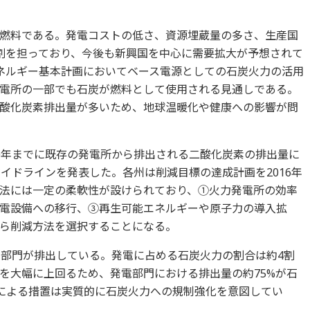
燃料である。発電コストの低さ、資源埋蔵量の多さ、生産国
割を担っており、今後も新興国を中心に需要拡大が予想されて
ネルギー基本計画においてベース電源としての石炭火力の活用
電所の一部でも石炭が燃料として使用される見通しである。
酸化炭素排出量が多いため、地球温暖化や健康への影響が問
030年までに既存の発電所から排出される二酸化炭素の排出量に
すガイドラインを発表した。各州は削減目標の達成計画を2016年
法には一定の柔軟性が設けられており、①火力発電所の効率
電設備への移行、③再生可能エネルギーや原子力の導入拡
ら削減方法を選択することになる。
力部門が排出している。発電に占める石炭火力の割合は約4割
を大幅に上回るため、発電部門における排出量の約75%が石
Aによる措置は実質的に石炭火力への規制強化を意図してい