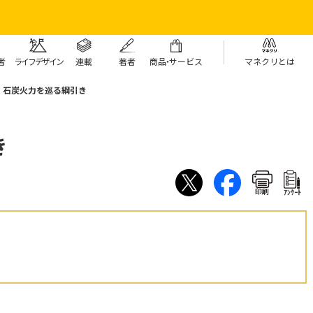
者
ライフデザイン
連載
著者
商
品・
サービス
マネクリとは
石炭火力を巡る綱引き
き
印刷
ｱﾝｹｰﾄ