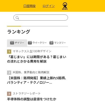
口座開設
ログイン
ランキング
デイリー
ウイークリー
マンスリー
マネックス人生100年デザイン
「墓じまい」には期限がある？墓じまい
の流れとかかる費用を解説
米国株、業界動向と銘柄解説
【米国株：銘柄発掘】業績上振れ5銘柄、
パランティア・テクノロジー...
ストラテジーレポート
半導体株の調整は底値をつけたか