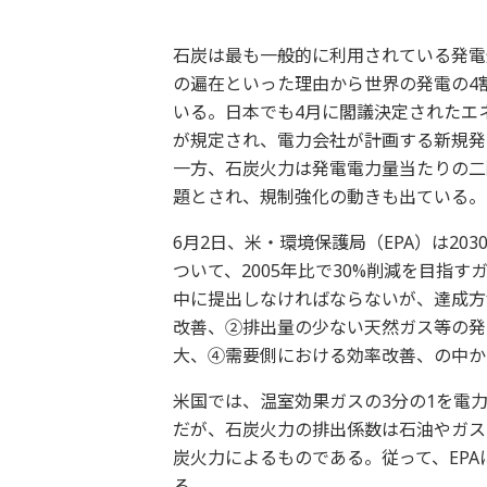
石炭は最も一般的に利用されている発電
の遍在といった理由から世界の発電の4
いる。日本でも4月に閣議決定されたエ
が規定され、電力会社が計画する新規発
一方、石炭火力は発電電力量当たりの二
題とされ、規制強化の動きも出ている。
6月2日、米・環境保護局（EPA）は2
ついて、2005年比で30%削減を目指
中に提出しなければならないが、達成方
改善、②排出量の少ない天然ガス等の発
大、④需要側における効率改善、の中か
米国では、温室効果ガスの3分の1を電
だが、石炭火力の排出係数は石油やガス
炭火力によるものである。従って、EP
る。