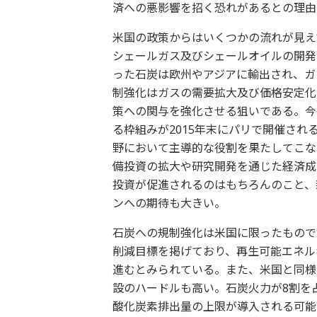
済への悪影響を招く恐れがあるとの理由
米国の政策からはいくつかの流れが見え
シェールガス及びシェールオイルの開発
った石炭は欧州やアジアに輸出され、ガ
制強化はガスの需要拡大及び価格安定化
策への関与を強化させる狙いである。今
る枠組みが2015年末にパリで開催され
野において主導的な役割を果たしてこな
備投資の拡大や研究開発を通じた経済成
投資が促進されるのはもちろんのこと、
ンへの期待も大きい。
石炭への規制強化は米国に限ったものではな
削減目標を掲げており、再生可能エネル
進むとみられている。また、米国と同様
設のハードルも高い。石炭火力が8割を占
酸化炭素排出量の上限が導入される可能