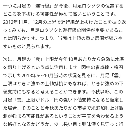
一つに月足の「遅行線」が今後、月足ロウソクの位置する
ところを下抜ける可能性が極めて高いということです。
2012年11月、12月の上昇で遅行線が上抜けたことを振り返
ってみても、月足ロウソクと遅行線の関係が重要であるこ
とは明らかです。つまり、当面は上値の重い展開が続きや
すいものと見られます。
次に、月足の「雲」上限が今年10月あたりから急激に水準
を切り上げるという点に注目します。図中の青点線・楕円
で示した2013年5～10月当時の状況を見るに、月足「雲」
上限はときに強めの上値抵抗にもなれば、ときに強めの下
値支持にもなると考えることができます。今秋以降、この
月足「雲」上限がドル／円の強い下値支持になると仮定し
た場合、そのことと今秋あたりから市場で米追加利上げ観
測が強まる可能性があるということが平仄を合わせるよう
な格好となるかどうか、少し長い目で興味深く見守って行