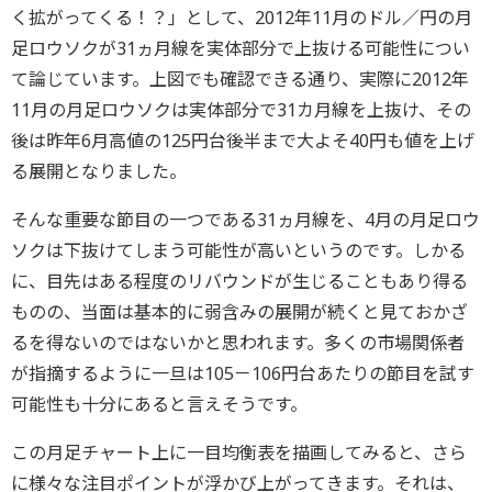
く拡がってくる！？」として、2012年11月のドル／円の月
足ロウソクが31ヵ月線を実体部分で上抜ける可能性につい
て論じています。上図でも確認できる通り、実際に2012年
11月の月足ロウソクは実体部分で31カ月線を上抜け、その
後は昨年6月高値の125円台後半まで大よそ40円も値を上げ
る展開となりました。
そんな重要な節目の一つである31ヵ月線を、4月の月足ロウ
ソクは下抜けてしまう可能性が高いというのです。しかる
に、目先はある程度のリバウンドが生じることもあり得る
ものの、当面は基本的に弱含みの展開が続くと見ておかざ
るを得ないのではないかと思われます。多くの市場関係者
が指摘するように一旦は105－106円台あたりの節目を試す
可能性も十分にあると言えそうです。
この月足チャート上に一目均衡表を描画してみると、さら
に様々な注目ポイントが浮かび上がってきます。それは、