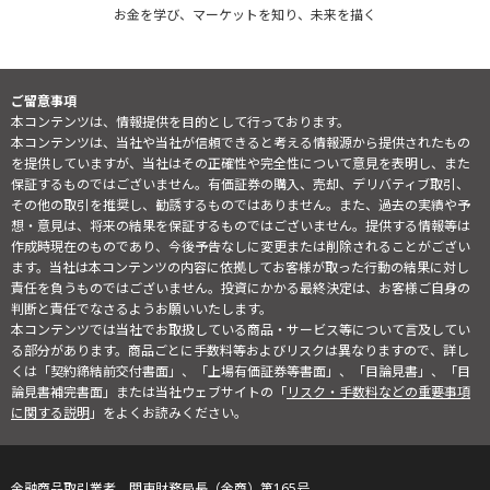
お金を学び、マーケットを知り、未来を描く
ご留意事項
本コンテンツは、情報提供を目的として行っております。
本コンテンツは、当社や当社が信頼できると考える情報源から提供されたもの
を提供していますが、当社はその正確性や完全性について意見を表明し、また
保証するものではございません。有価証券の購入、売却、デリバティブ取引、
その他の取引を推奨し、勧誘するものではありません。また、過去の実績や予
想・意見は、将来の結果を保証するものではございません。提供する情報等は
作成時現在のものであり、今後予告なしに変更または削除されることがござい
ます。当社は本コンテンツの内容に依拠してお客様が取った行動の結果に対し
責任を負うものではございません。投資にかかる最終決定は、お客様ご自身の
判断と責任でなさるようお願いいたします。
本コンテンツでは当社でお取扱している商品・サービス等について言及してい
る部分があります。商品ごとに手数料等およびリスクは異なりますので、詳し
くは「契約締結前交付書面」、「上場有価証券等書面」、「目論見書」、「目
論見書補完書面」または当社ウェブサイトの「
リスク・手数料などの重要事項
に関する説明
」をよくお読みください。
金融商品取引業者 関東財務局長（金商）第165号