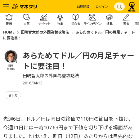
口座開設
ログイン
新着
人気
マーケット
特集
初心者
ライフデザイン
連載
著者
商
HOME
田嶋智太郎の外国為替攻略法
あらためてドル／円の月足チャート
に要注目！
あらためてドル／円の月足チャー
トに要注目！
田嶋
智太郎
田嶋智太郎の外国為替攻略法
2016/04/13
FX
先週6日、ドル／円は同日の終値で110円の節目を下抜け、
今週11日には一時107.63円まで下値を切り下げる場面があ
りました。とはいえ、昨日（12日）あたりからは目先的な