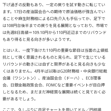
下げ過ぎの反動もあり、一定の戻りを試す動きに転じてい
ます。17日の産油国会合への期待で原油価格が強含んでい
ることや麻生財務相による口先介入も手伝ってか、足下で
は108円台後半までの戻りを見る展開となっており、市場で
は先週8日高値＝109.10円から110円近辺までのリバウンド
もあり得ると見る向きが多いようです。
とはいえ、一度下抜けた110円の重要な節目は当面の上値抵
抗として強く意識されるものと見られ、足下で生じている
リバウンドの動きには自ずと限界があると見る向きも少な
くはありません。4月半ば以降はG20財務相・中央銀行総裁
会議（ワシントン）、産油国会合（ドーハ）、ECB理事
会、日銀金融政策会合、FOMCなど重要イベントが目白押
しとなるため、まだまだ神経質な展開は続くと見ておく必
要があるでしょう。
ここで、久しぶりに月足チャートを用いてドル／円相場