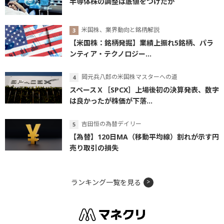
半導体株の調整は底値をつけたか
米国株、業界動向と銘柄解説
【米国株：銘柄発掘】業績上振れ5銘柄、パラ
ンティア・テクノロジー...
岡元兵八郎の米国株マスターへの道
スペースＸ［SPCX］上場後初の決算発表、数字
は良かったが株価が下落...
吉田恒の為替デイリー
【為替】120日MA（移動平均線）割れが示す円
売り取引の損失
ランキング一覧を見る