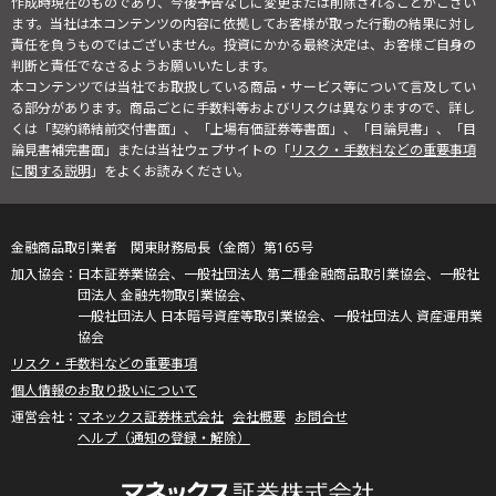
作成時現在のものであり、今後予告なしに変更または削除されることがござい
ます。当社は本コンテンツの内容に依拠してお客様が取った行動の結果に対し
責任を負うものではございません。投資にかかる最終決定は、お客様ご自身の
判断と責任でなさるようお願いいたします。
本コンテンツでは当社でお取扱している商品・サービス等について言及してい
る部分があります。商品ごとに手数料等およびリスクは異なりますので、詳し
くは「契約締結前交付書面」、「上場有価証券等書面」、「目論見書」、「目
論見書補完書面」または当社ウェブサイトの「
リスク・手数料などの重要事項
に関する説明
」をよくお読みください。
金融商品取引業者 関東財務局長（金商）第165号
日本証券業協会、一般社団法人 第二種金融商品取引業協会、一般社
団法人 金融先物取引業協会、
一般社団法人 日本暗号資産等取引業協会、一般社団法人 資産運用業
協会
リスク・手数料などの重要事項
個人情報のお取り扱いについて
マネックス証券株式会社
会社概要
お問合せ
ヘルプ（通知の登録・解除）