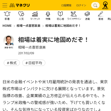
口座開設
ログイン
新着
人気
マーケット
特集
初心者
ライフデザイン
連載
著者
商
HOME
相場一点喜怒哀楽
相場は着実に地固めだぞ！
相場は着実に地固めだぞ！
相場一点喜怒哀楽
東野 幸利
2017/02/09
株式
日経平均
日米の金融イベントや米1月雇用統計の発表を通過し、東京
株式市場はインパクトに欠ける展開となっています。景気
指標の改善、企業業績の上方修正が伝えられる中でも、ト
ランプ米政権への警戒感が強いため、下げても買いたくな
い、そんな気持ちになっている投資家ばかりなのでしょ