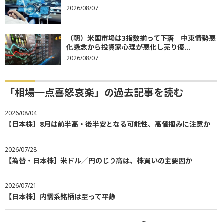
2026/08/07
（朝）米国市場は3指数揃って下落 中東情勢悪
化懸念から投資家心理が悪化し売り優...
2026/08/07
「相場一点喜怒哀楽」の過去記事を読む
2026/08/04
【日本株】8月は前半高・後半安となる可能性、高値掴みに注意か
2026/07/28
【為替・日本株】米ドル／円のじり高は、株買いの主要因か
2026/07/21
【日本株】内需系銘柄は至って平静