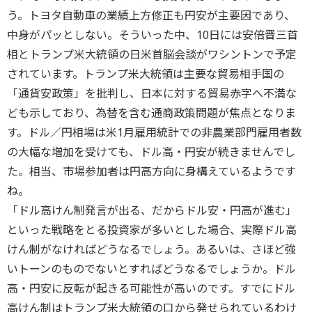
う。トヨタ自動車の業績上方修正も円安が主要因であり、
中身がパッとしない。そういった中、10日には安倍晋三首
相とトランプ米大統領の日米首脳会談がワシントンで予定
されています。トランプ米大統領は主要な貿易相手国の
「通貨安政策」を批判し、日本に対する貿易赤字へ不満な
ども示しており、為替を含む通商政策問題が焦点となりま
す。ドル／円相場は米1月雇用統計での非農業部門雇用者数
の大幅な増加を受けても、ドル高・円安が続きませんでし
た。相当、市場参加者は円高方向に身構えているようです
ね。
「ドル高けん制発言が出る、だからドル安・円高が進む」
といった戦略をとる投資家が多いとした場合、実際ドル高
けん制がなければどうなるでしょう。あるいは、さほど強
いトーンのものでないとすればどうなるでしょうか。ドル
高・円安に反転が起きる可能性が高いのです。すでにドル
高けん制はトランプ米大統領の口から発せられているわけ