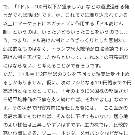
で、「1ドル＝100円以下が望ましい」などの過激過ぎる発
言がでれば話は別です。が、これまでに織り込まれている
以上にマーケットにネガティブに作用する「ドル高けん
制」というのは、いったいどういったことをいうのでしょ
う。つまり、ドル高けん制というざっくりとした悪材料に
追加的なものはなく、トランプ米大統領が首脳会談でドル
高けん制を再び発したからといって、これ以上の円高要因
にはならない、と考えることができそうです。
ただ、1ドル＝112円半ばのフシを下回った現実は受け止め
るしかありません。仮に、次のフシとなる110円処までの円
高進行となったとしても、「今のように米国株の堅調さが
日経平均株価の下値を支え続ければ、それでよし」なので
す。その状況で円安方向に反転した際には、「ここ直近の
最高水準でもなければ、そんなに下げてもいない」居心地
のよい株価は上昇しやすいはずです。主力株では、比較的
高い位置にある、ソニー、ホンダ、メガバンクなどが先に