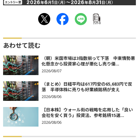
ｱﾝｹｰﾄ
あわせて読む
（朝）米国市場は3指数揃って下落 中東情勢悪
化懸念から投資家心理が悪化し売り優...
2026/08/07
（まとめ）日経平均は617円安の65,683円で反
落 半導体株に売りも好業績銘柄が支え
2026/08/06
【日本株】ウォール街の戦略を応用した「良い
会社を安く買う」投資法、参考銘柄15選...
2026/08/06