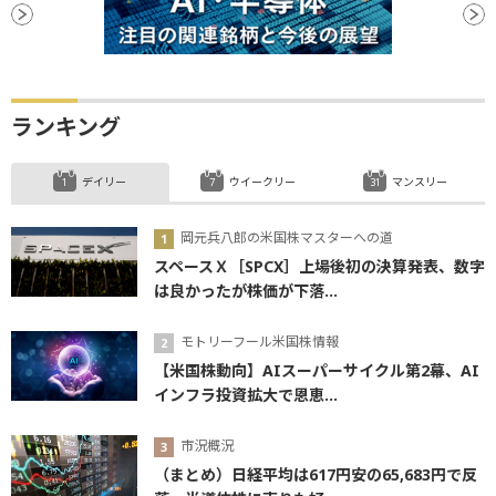
ランキング
デイリー
ウイークリー
マンスリー
岡元兵八郎の米国株マスターへの道
スペースＸ［SPCX］上場後初の決算発表、数字
は良かったが株価が下落...
モトリーフール米国株情報
【米国株動向】AIスーパーサイクル第2幕、AI
インフラ投資拡大で恩恵...
市況概況
（まとめ）日経平均は617円安の65,683円で反