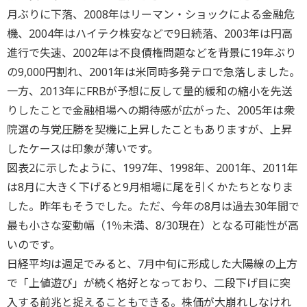
月ぶりに下落、2008年はリーマン・ショックによる金融危
機、2004年はハイテク株安などで9日続落、2003年は円高
進行で失速、2002年は不良債権問題などを背景に19年ぶり
の9,000円割れ、2001年は米同時多発テロで急落しました。
一方、2013年にFRBが予想に反して量的緩和の縮小を先送
りしたことで金融相場への期待感が広がった、2005年は衆
院選の与党圧勝を契機に上昇したこともありますが、上昇
したケースは印象が薄いです。
図表2に示したように、1997年、1998年、2001年、2011年
は8月に大きく下げると9月相場に尾を引くかたちとなりま
した。昨年もそうでした。ただ、今年の8月は過去30年間で
最も小さな変動幅（1％未満、8/30現在）となる可能性が高
いのです。
日経平均は週足でみると、7月中旬に形成した大陽線の上方
で「上値遊び」が続く格好となっており、二段下げ目に突
入する前兆と捉えることもできる。株価が大崩れしなけれ