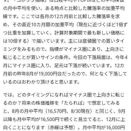
す。「コポック指標」は日経平均やTOPIXなどの平均株価
の月中平均を使い、ある時点と比較した騰落率の加重平均
線です。ここでは各月の12カ月前と比較した騰落率を求
め、その直近10カ月間の加重平均（現在に近づくほど1倍ず
つ比重を加算していく、計算対象期間で最も新しい価格に
は10倍する）で描いています。主には底値圏での買いタイ
ミングをみるもので、指標がマイナス圏にあり、上向きに
転じることが買いサインの条件。今回の下落局面は、今年4
月にマイナス圏に入り、足元は下落が続いています。12カ
月前の昨年8月が19,000円台だったので、何となく下落して
いるのはおわかり頂けると思います。
では、どのタイミングになればマイナス圏で上向きに転じ
るのか？将来の株価推移を「たられば」で想定してみる
と、8月の月中平均（16,570円、8/30現在）と同じく、9月
以降も月中平均が16,500円で続くと見立てると、12月に上
向くことになります（赤線は予想）。月中平均が16,000円