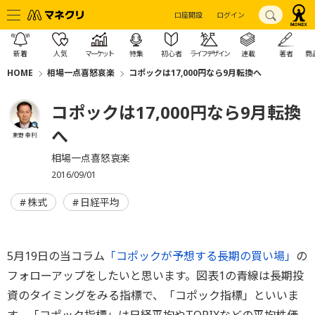
口座開設
ログイン
新着
人気
マーケット
特集
初心者
ライフデザイン
連載
著者
商
HOME
相場一点喜怒哀楽
コポックは17,000円なら9月転換へ
コポックは17,000円なら9月転換
へ
東野 幸利
相場一点喜怒哀楽
2016/09/01
株式
日経平均
5月19日の当コラム
「コポックが予想する長期の買い場」
の
フォローアップをしたいと思います。図表1の青線は長期投
資のタイミングをみる指標で、「コポック指標」といいま