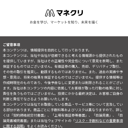
お金を学び、マーケットを知り、未来を描く
ご留意事項
本コンテンツは、情報提供を目的として行っております。
本コンテンツは、当社や当社が信頼できると考える情報源から提供されたもの
を提供していますが、当社はその正確性や完全性について意見を表明し、また
保証するものではございません。有価証券の購入、売却、デリバティブ取引、
その他の取引を推奨し、勧誘するものではありません。また、過去の実績や予
想・意見は、将来の結果を保証するものではございません。提供する情報等は
作成時現在のものであり、今後予告なしに変更または削除されることがござい
ます。当社は本コンテンツの内容に依拠してお客様が取った行動の結果に対し
責任を負うものではございません。投資にかかる最終決定は、お客様ご自身の
判断と責任でなさるようお願いいたします。
本コンテンツでは当社でお取扱している商品・サービス等について言及してい
る部分があります。商品ごとに手数料等およびリスクは異なりますので、詳し
くは「契約締結前交付書面」、「上場有価証券等書面」、「目論見書」、「目
論見書補完書面」または当社ウェブサイトの「
リスク・手数料などの重要事項
に関する説明
」をよくお読みください。