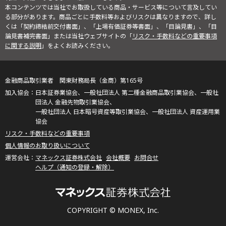
本コンテンツでは当社でお取扱している商品・サービス等について言及してい
る部分があります。商品ごとに手数料等およびリスクは異なりますので、詳し
くは「契約締結前交付書面」、「上場有価証券等書面」、「目論見書」、「目
論見書補完書面」または当社ウェブサイトの「
リスク・手数料などの重要事項
に関する説明
」をよくお読みください。
金融商品取引業者 関東財務局長（金商）第165号
日本証券業協会、一般社団法人 第二種金融商品取引業協会、一般社
団法人 金融先物取引業協会、
一般社団法人 日本暗号資産等取引業協会、一般社団法人 資産運用業
協会
リスク・手数料などの重要事項
個人情報のお取り扱いについて
マネックス証券株式会社
会社概要
お問合せ
ヘルプ（通知の登録・解除）
COPYRIGHT © MONEX, Inc.