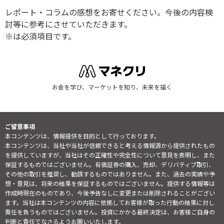
レポート・コラムの感想をお寄せください。今後の内容検
討等に参考にさせていただきます。
※は必須項目です。
お金を学び、マーケットを知り、未来を描く
ご留意事項
本コンテンツは、情報提供を目的として行っております。
本コンテンツは、当社や当社が信頼できると考える情報源から提供されたもの
を提供していますが、当社はその正確性や完全性について意見を表明し、また
保証するものではございません。有価証券の購入、売却、デリバティブ取引、
その他の取引を推奨し、勧誘するものではありません。また、過去の実績や予
想・意見は、将来の結果を保証するものではございません。提供する情報等は
作成時現在のものであり、今後予告なしに変更または削除されることがござい
ます。当社は本コンテンツの内容に依拠してお客様が取った行動の結果に対し
責任を負うものではございません。投資にかかる最終決定は、お客様ご自身の
判断と責任でなさるようお願いいたします。