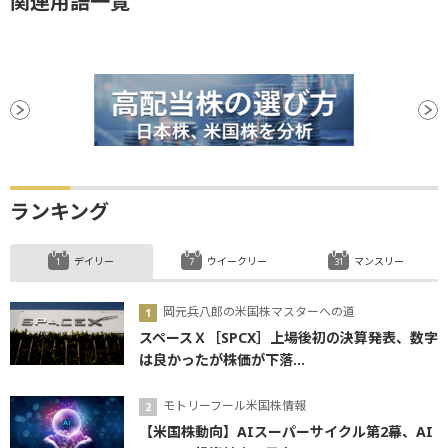
関連用語一覧
ランキング
デイリー
ウイークリー
マンスリー
岡元兵八郎の米国株マスターへの道
スペースＸ［SPCX］上場後初の決算発表、数字
は良かったが株価が下落...
モトリーフール米国株情報
【米国株動向】AIスーパーサイクル第2幕、AI