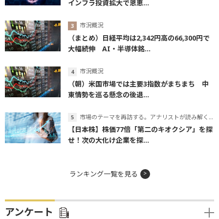
インフラ投資拡大で恩恵...
市況概況
（まとめ）日経平均は2,342円高の66,300円で
大幅続伸 AI・半導体銘...
市況概況
（朝）米国市場では主要3指数がまちまち 中
東情勢を巡る懸念の後退...
市場のテーマを再訪する。アナリストが読み解くテーマの本質
【日本株】株価77倍「第二のキオクシア」を探
せ！次の大化け企業を探...
ランキング一覧を見る
アンケート