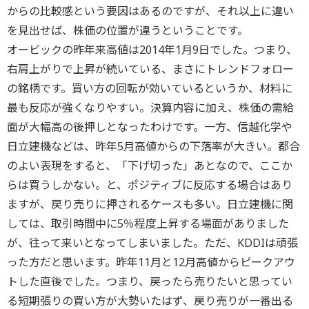
からの比較感という要因はあるのですが、それ以上に違い
を見出せば、株価の位置が違うということです。
オービックの昨年来高値は2014年1月9日でした。つまり、
右肩上がりで上昇が続いている、まさにトレンドフォロー
の銘柄です。買い方の回転が効いているというか、材料に
最も反応が強くなりやすい。決算内容に加え、株価の需給
面が大幅高の後押しとなったわけです。一方、信越化学や
日立建機などは、昨年5月高値からの下落率が大きい。都合
のよい表現をすると、「下げ切った」あとなので、ここか
らは買うしかない。と、ポジティブに反応する場合はあり
ますが、戻り売りに押されるケースも多い。日立建機に関
しては、取引時間中に5％程度上昇する場面がありました
が、往って来いとなってしまいました。ただ、KDDIは頑張
った方だと思います。昨年11月と12月高値からピークアウ
トした直後でした。つまり、戻ったら売りたいと思ってい
る短期張りの買い方が大勢いたはず、戻り売りが一番出る