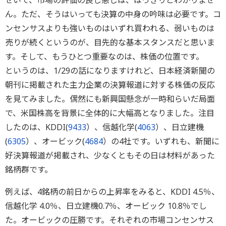
せいで、市場の評価の良し悪しは、はっきりとわかりませ
ん。ただ、そうはいっても決算の中身の吟味は必要です。コ
ンセンサスよりも強いものはいずれ買われる、弱いものは
売りが続くというのが、目先的な基本スタンスだと思いま
す。そして、もうひとつ重要なのは、株価の位置です。
というのは、1/29の話になりますけれど、日本経済新聞の
朝刊に掲載された主力企業の決算報道に対する株価の反応
を見てみました。偶然にも新興国懸念が一時和らいだ局面
で、米国株高を背景に全体的に大幅高となりました。注目
したのは、KDDI(
9433
）、信越化学(
4063
）、日立建機
(
6305
）、オービック(
4684
）の4社です。いずれも、新聞に
好決算報道が掲載され、少なくともその日は材料があった
銘柄群です。
例えば、4銘柄の前日からの上昇率をみると、KDDI 4.5％、
信越化学 4.0％、日立建機0.7％、オービック 10.8％でし
た。オービックの圧勝です。それぞれの市場コンセンサス