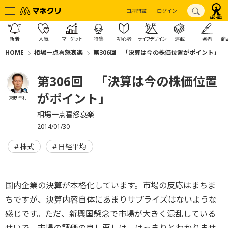
口座開設
ログイン
新着
人気
マーケット
特集
初心者
ライフデザイン
連載
著者
商
HOME
相場一点喜怒哀楽
第306回 「決算は今の株価位置がポイント」
第306回 「決算は今の株価位置
がポイント」
東野 幸利
相場一点喜怒哀楽
2014/01/30
株式
日経平均
国内企業の決算が本格化しています。市場の反応はまちま
ちですが、決算内容自体にあまりサプライズはないような
感じです。ただ、新興国懸念で市場が大きく混乱している