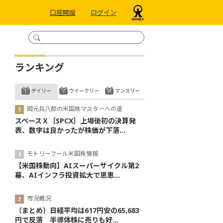
口座開設
ログイン
ランキング
デイリー
ウイークリー
マンスリー
岡元兵八郎の米国株マスターへの道
スペースＸ［SPCX］上場後初の決算発
表、数字は良かったが株価が下落...
モトリーフール米国株情報
【米国株動向】AIスーパーサイクル第2
幕、AIインフラ投資拡大で恩恵...
市況概況
（まとめ）日経平均は617円安の65,683
円で反落 半導体株に売りも好...