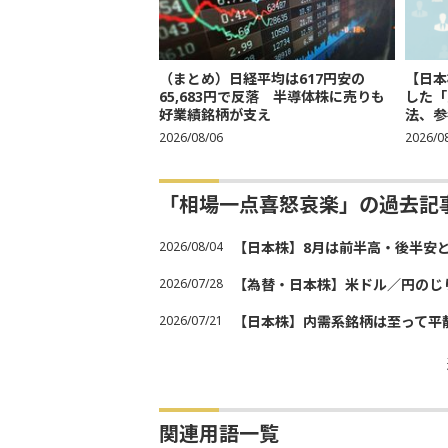
（まとめ）日経平均は617円安の
【日本
65,683円で反落 半導体株に売りも
した「
好業績銘柄が支え
法、参考
2026/08/06
2026/0
「相場一点喜怒哀楽」の過去記
2026/08/04
【日本株】8月は前半高・後半安
2026/07/28
【為替・日本株】米ドル／円のじ
2026/07/21
【日本株】内需系銘柄は至って平
関連用語一覧