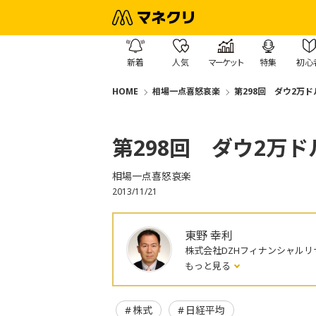
新着
人気
マーケット
特集
初心
HOME
相場一点喜怒哀楽
第298回 ダウ2万
第298回 ダウ2万
相場一点喜怒哀楽
2013/11/21
東野 幸利
株式会社DZHフィナンシャルリ
もっと見る
株式
日経平均