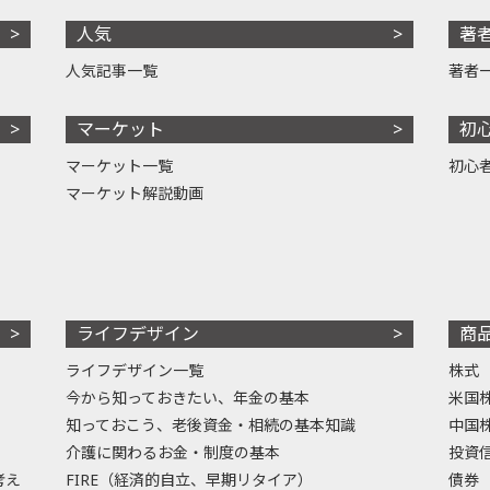
人気
著
人気記事一覧
著者
マーケット
初
マーケット一覧
初心
マーケット解説動画
ライフデザイン
商
ライフデザイン一覧
株式
今から知っておきたい、年金の基本
米国
知っておこう、老後資金・相続の基本知識
中国
介護に関わるお金・制度の基本
投資
考え
FIRE（経済的自立、早期リタイア）
債券