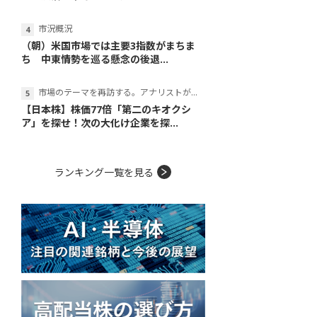
市況概況
（朝）米国市場では主要3指数がまちま
ち 中東情勢を巡る懸念の後退...
市場のテーマを再訪する。アナリストが読み解くテーマの本質
【日本株】株価77倍「第二のキオクシ
ア」を探せ！次の大化け企業を探...
ランキング一覧を見る