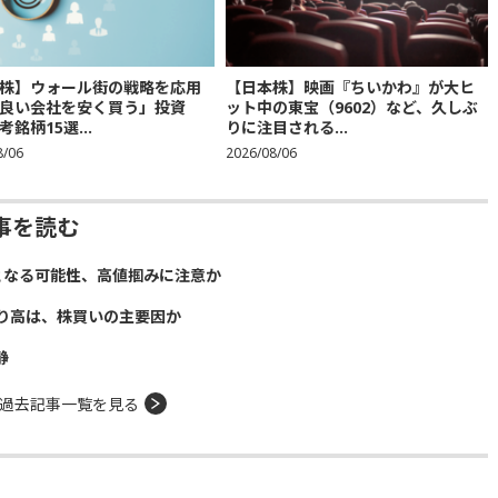
株】ウォール街の戦略を応用
【日本株】映画『ちいかわ』が大ヒ
良い会社を安く買う」投資
ット中の東宝（9602）など、久しぶ
銘柄15選...
りに注目される...
8/06
2026/08/06
事を読む
となる可能性、高値掴みに注意か
り高は、株買いの主要因か
静
過去記事一覧を見る