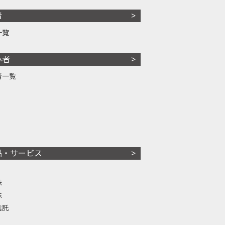
者
一覧
心者
者一覧
品・サービス
株
株
信託