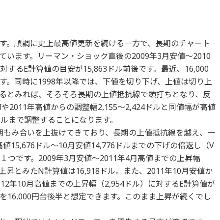
す。順調に史上最高値更新を続ける一方で、長期のチャート
います。リーマン・ショック直後の2009年3月安値～2010
対するE計算値の目安が15,863ドル前後です。最近、16,000
す。同時に1998年以降では、下値を切り下げ、上値は切り上
るとみれば、そろそろ長期の上値抵抗線で頭打ちとなり、反
2011年高値からの調整幅2,155～2,424ドルと同値幅が高値
20ドルまで調整することになります。
期もみ合いを上抜けてきており、長期の上値抵抗線を越え、一
5,676ドル～10月安値14,776ドルまでの下げの倍返し（V
１つです。2009年3月安値～2011年4月高値までの上昇幅
の上昇とみたN計算値は16,918ドル。また、2011年10月安値か
2年10月高値までの上昇幅（2,954ドル）に対するE計算値が
ドを16,000円台後半と想定できます。このまま上昇が続くでし