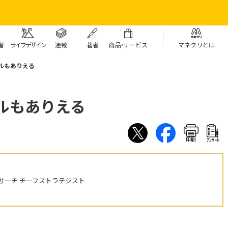
者
ライフデザイン
連載
著者
商
品・
サービス
マネクリとは
ドルもありえる
ドルもありえる
印刷
ｱﾝｹｰﾄ
サーチ チーフストラテジスト