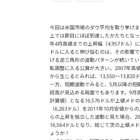
今回は米国市場のダウ平均を取り挙げま
上では節目にほぼ到達したかたちとなって
年4月高値までの上昇幅（4,957ドル）に
ドルに入ると伸び悩むのは、その影響で
げる逆三角形の波動パターンが続いてい
転調整に入る公算が大きい。2007年高値や
から生じるとみれば、13,550～13,8
一方、短期波動でみると、5月以降の短
段高が見込める局面でもあります。9月高値1
計算値）となる16,576ドルが上値メドの
（6,263ドル）を2011年10月安値から
らの上昇を独立した波動と見た場合、201
16,564ドルとなり、総じて次の上値メ
ょうか！