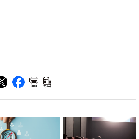
印刷
ｱﾝｹｰﾄ