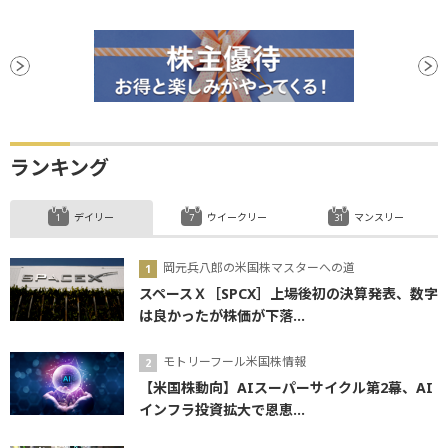
ランキング
デイリー
ウイークリー
マンスリー
岡元兵八郎の米国株マスターへの道
スペースＸ［SPCX］上場後初の決算発表、数字
は良かったが株価が下落...
モトリーフール米国株情報
【米国株動向】AIスーパーサイクル第2幕、AI
インフラ投資拡大で恩恵...