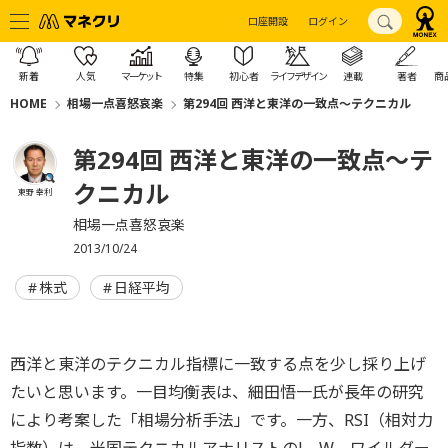
口座開設
ログイン
新着
人気
マーケット
特集
初心者
ライフデザイン
連載
著者
商
HOME
相場一点喜怒哀楽
第294回 西洋と東洋の一致点～テクニカル
第294回 西洋と東洋の一致点～テ
クニカル
東野 幸利
相場一点喜怒哀楽
2013/10/24
株式
日経平均
西洋と東洋のテクニカル指標に一致する点を少し採り上げ
たいと思います。一目均衡表は、細田悟一氏が長年の研究
により考案した「相場分析手法」です。一方、RSI（相対力