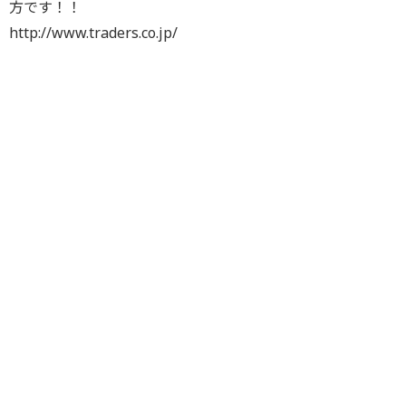
方です！！
http://www.traders.co.jp/