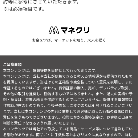
討等に参考にさせていただきます。
※は必須項目です。
お金を学び、マーケットを知り、未来を描く
ご留意事項
本コンテンツは、情報提供を目的として行っております。
本コンテンツは、当社や当社が信頼できると考える情報源から提供されたもの
を提供していますが、当社はその正確性や完全性について意見を表明し、また
保証するものではございません。有価証券の購入、売却、デリバティブ取引、
その他の取引を推奨し、勧誘するものではありません。また、過去の実績や予
想・意見は、将来の結果を保証するものではございません。提供する情報等は
作成時現在のものであり、今後予告なしに変更または削除されることがござい
ます。当社は本コンテンツの内容に依拠してお客様が取った行動の結果に対し
責任を負うものではございません。投資にかかる最終決定は、お客様ご自身の
判断と責任でなさるようお願いいたします。
本コンテンツでは当社でお取扱している商品・サービス等について言及してい
る部分があります。商品ごとに手数料等およびリスクは異なりますので、詳し