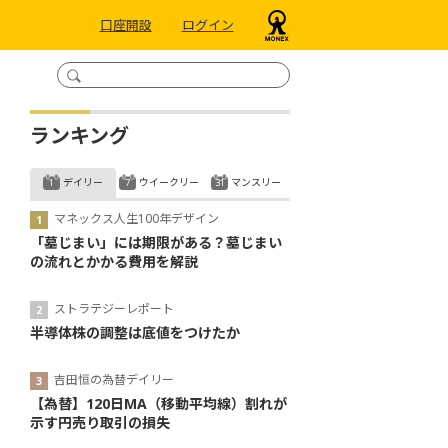
口座開設
ログイン
ランキング
デイリー
ウイークリー
マンスリー
マネックス人生100年デザイン
「墓じまい」には期限がある？墓じまい
の流れとかかる費用を解説
ストラテジーレポート
半導体株の調整は底値をつけたか
吉田恒の為替デイリー
【為替】120日MA（移動平均線）割れが
示す円売り取引の損失