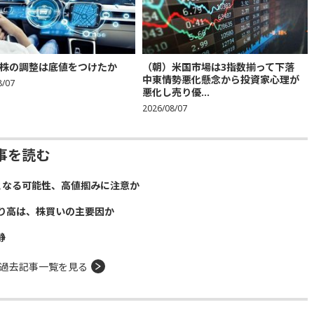
株の調整は底値をつけたか
（朝）米国市場は3指数揃って下落
中東情勢悪化懸念から投資家心理が
8/07
悪化し売り優...
2026/08/07
事を読む
となる可能性、高値掴みに注意か
り高は、株買いの主要因か
静
過去記事一覧を見る