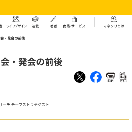
者
ライフデザイン
連載
著者
商
品・
サービス
マネクリとは
納会・発会の前後
納会・発会の前後
印刷
ｱﾝｹｰﾄ
サーチ チーフストラテジスト