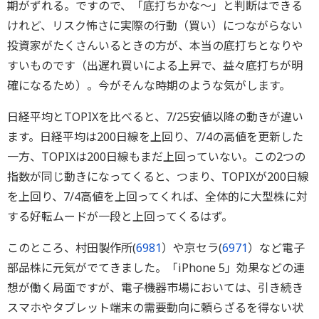
期がずれる。ですので、「底打ちかな～」と判断はできる
けれど、リスク怖さに実際の行動（買い）につながらない
投資家がたくさんいるときの方が、本当の底打ちとなりや
すいものです（出遅れ買いによる上昇で、益々底打ちが明
確になるため）。今がそんな時期のような気がします。
日経平均とTOPIXを比べると、7/25安値以降の動きが違い
ます。日経平均は200日線を上回り、7/4の高値を更新した
一方、TOPIXは200日線もまだ上回っていない。この2つの
指数が同じ動きになってくると、つまり、TOPIXが200日線
を上回り、7/4高値を上回ってくれば、全体的に大型株に対
する好転ムードが一段と上回ってくるはず。
このところ、村田製作所(
6981
）や京セラ(
6971
）など電子
部品株に元気がでてきました。「iPhone 5」効果などの連
想が働く局面ですが、電子機器市場においては、引き続き
スマホやタブレット端末の需要動向に頼らざるを得ない状