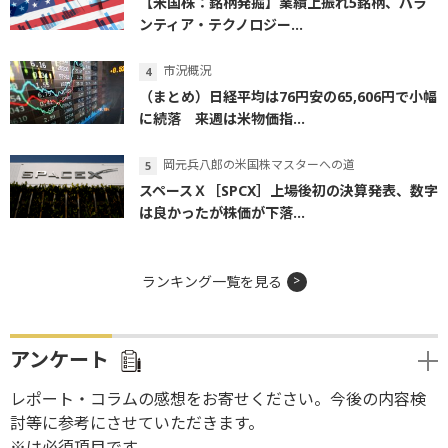
【米国株：銘柄発掘】業績上振れ5銘柄、パラ
ンティア・テクノロジー...
市況概況
（まとめ）日経平均は76円安の65,606円で小幅
に続落 来週は米物価指...
岡元兵八郎の米国株マスターへの道
スペースＸ［SPCX］上場後初の決算発表、数字
は良かったが株価が下落...
ランキング一覧を見る
アンケート
レポート・コラムの感想をお寄せください。今後の内容検
討等に参考にさせていただきます。
※は必須項目です。