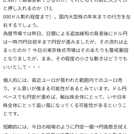
に向けて高値更新できるのか、それともその前に大きくひ
と押し入れるのか（13,
000ドル割れ程度まで）。国内大型株の年末までの行方を左
右するでしょう。
為替市場では昨日、日銀による追加緩和の発表後にドル円
は一時79円台前半まで円安が進みましたが、その流れは止
まったのか？ 今日の東京株式市場はそのあたりも警戒要因
となりましたが、まあ、その程度の小さな動きはどうでも
いいとして・・・
個人的には、直近ユーロが買われた範囲内でのユーロ売
り、ドル買いが強まる可能性があるとみています。ドル円
ベースでも円安が進めば、輸出株全体にとって、いや日本
株全体にとって追い風になってくる可能性があるというこ
とです。
短期的には、今日の相場のように円安一服→円高懸念拭え