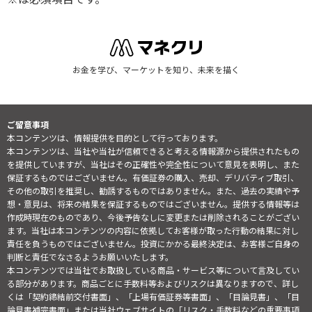
お金を学び、マーケットを知り、未来を描く
ご留意事項
本コンテンツは、情報提供を目的として行っております。
本コンテンツは、当社や当社が信頼できると考える情報源から提供されたもの
を提供していますが、当社はその正確性や完全性について意見を表明し、また
保証するものではございません。有価証券の購入、売却、デリバティブ取引、
その他の取引を推奨し、勧誘するものではありません。また、過去の実績や予
想・意見は、将来の結果を保証するものではございません。提供する情報等は
作成時現在のものであり、今後予告なしに変更または削除されることがござい
ます。当社は本コンテンツの内容に依拠してお客様が取った行動の結果に対し
責任を負うものではございません。投資にかかる最終決定は、お客様ご自身の
判断と責任でなさるようお願いいたします。
本コンテンツでは当社でお取扱している商品・サービス等について言及してい
る部分があります。商品ごとに手数料等およびリスクは異なりますので、詳し
くは「契約締結前交付書面」、「上場有価証券等書面」、「目論見書」、「目
論見書補完書面」または当社ウェブサイトの「
リスク・手数料などの重要事項