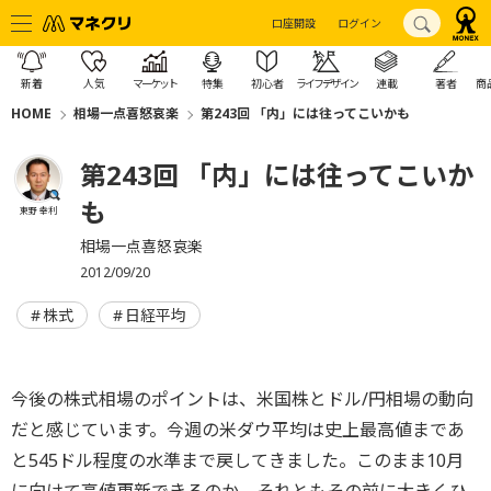
口座開設
ログイン
新着
人気
マーケット
特集
初心者
ライフデザイン
連載
著者
商
HOME
相場一点喜怒哀楽
第243回 「内」には往ってこいかも
第243回 「内」には往ってこいか
も
東野 幸利
相場一点喜怒哀楽
2012/09/20
株式
日経平均
今後の株式相場のポイントは、米国株とドル/円相場の動向
だと感じています。今週の米ダウ平均は史上最高値まであ
と545ドル程度の水準まで戻してきました。このまま10月