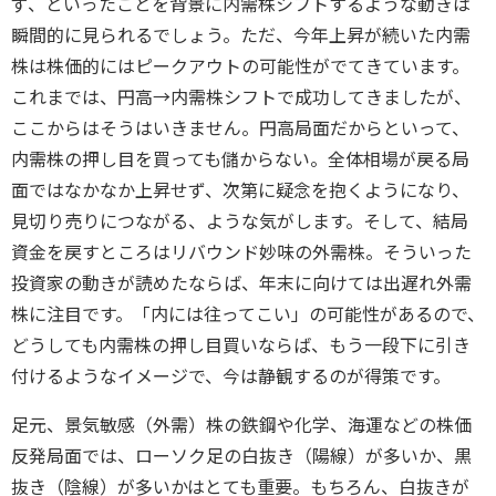
ず、といったことを背景に内需株シフトするような動きは
瞬間的に見られるでしょう。ただ、今年上昇が続いた内需
株は株価的にはピークアウトの可能性がでてきています。
これまでは、円高→内需株シフトで成功してきましたが、
ここからはそうはいきません。円高局面だからといって、
内需株の押し目を買っても儲からない。全体相場が戻る局
面ではなかなか上昇せず、次第に疑念を抱くようになり、
見切り売りにつながる、ような気がします。そして、結局
資金を戻すところはリバウンド妙味の外需株。そういった
投資家の動きが読めたならば、年末に向けては出遅れ外需
株に注目です。「内には往ってこい」の可能性があるので、
どうしても内需株の押し目買いならば、もう一段下に引き
付けるようなイメージで、今は静観するのが得策です。
足元、景気敏感（外需）株の鉄鋼や化学、海運などの株価
反発局面では、ローソク足の白抜き（陽線）が多いか、黒
抜き（陰線）が多いかはとても重要。もちろん、白抜きが