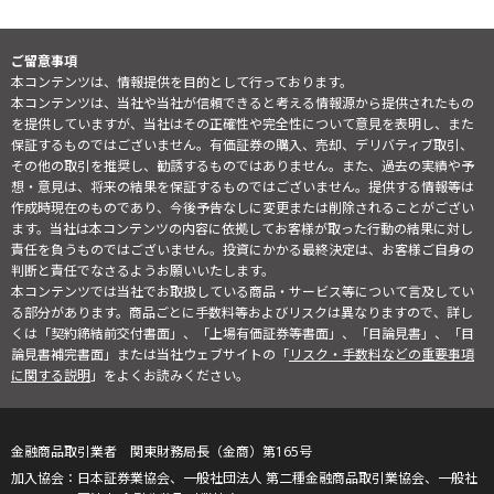
ご留意事項
本コンテンツは、情報提供を目的として行っております。
本コンテンツは、当社や当社が信頼できると考える情報源から提供されたもの
を提供していますが、当社はその正確性や完全性について意見を表明し、また
保証するものではございません。有価証券の購入、売却、デリバティブ取引、
その他の取引を推奨し、勧誘するものではありません。また、過去の実績や予
想・意見は、将来の結果を保証するものではございません。提供する情報等は
作成時現在のものであり、今後予告なしに変更または削除されることがござい
ます。当社は本コンテンツの内容に依拠してお客様が取った行動の結果に対し
責任を負うものではございません。投資にかかる最終決定は、お客様ご自身の
判断と責任でなさるようお願いいたします。
本コンテンツでは当社でお取扱している商品・サービス等について言及してい
る部分があります。商品ごとに手数料等およびリスクは異なりますので、詳し
くは「契約締結前交付書面」、「上場有価証券等書面」、「目論見書」、「目
論見書補完書面」または当社ウェブサイトの「
リスク・手数料などの重要事項
に関する説明
」をよくお読みください。
金融商品取引業者 関東財務局長（金商）第165号
日本証券業協会、一般社団法人 第二種金融商品取引業協会、一般社