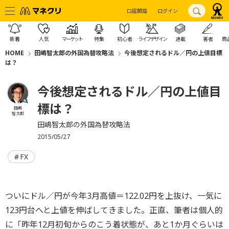
口座開設
ログイン
新着
人気
マーケット
特集
初心者
ライフデザイン
連載
著者
商
HOME
田嶋智太郎の外国為替攻略法
今後想定されるドル／円の上値目標
は？
今後想定されるドル／円の上値目
標は？
田嶋
智太郎
田嶋智太郎の外国為替攻略法
2015/05/27
FX
ついにドル／円が今年3月高値＝122.02円を上抜け、一気に
123円台へと上値を伸ばしてきました。正直、筆者は個人的
に「昨年12月初旬からのこう着状態が、あと1か月ぐらいは