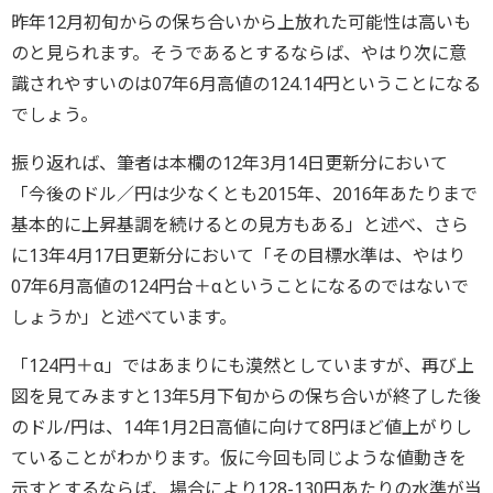
昨年12月初旬からの保ち合いから上放れた可能性は高いも
のと見られます。そうであるとするならば、やはり次に意
識されやすいのは07年6月高値の124.14円ということになる
でしょう。
振り返れば、筆者は本欄の12年3月14日更新分において
「今後のドル／円は少なくとも2015年、2016年あたりまで
基本的に上昇基調を続けるとの見方もある」と述べ、さら
に13年4月17日更新分において「その目標水準は、やはり
07年6月高値の124円台＋αということになるのではないで
しょうか」と述べています。
「124円＋α」ではあまりにも漠然としていますが、再び上
図を見てみますと13年5月下旬からの保ち合いが終了した後
のドル/円は、14年1月2日高値に向けて8円ほど値上がりし
ていることがわかります。仮に今回も同じような値動きを
示すとするならば、場合により128-130円あたりの水準が当