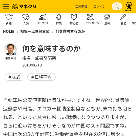
口座開設
ログイン
新着
人気
マーケット
特集
初心者
ライフデザイン
連載
著者
商
HOME
相場一点喜怒哀楽
何を意味するのか
何を意味するのか
相場一点喜怒哀楽
東野 幸利
2010/06/10
株式
日経平均
自動車株の安値更新は気味が悪いですね。世界的な景気減
速懸念や円高、エコカー補助金制度なども9月末で打ち切ら
れる、といった具合に厳しい環境になりつつありますが、
さらに追い討ちをかけそうなのが中国のスト問題ですね。
中国は次の5カ年計画に労働者賃金を現在の2倍に増やす