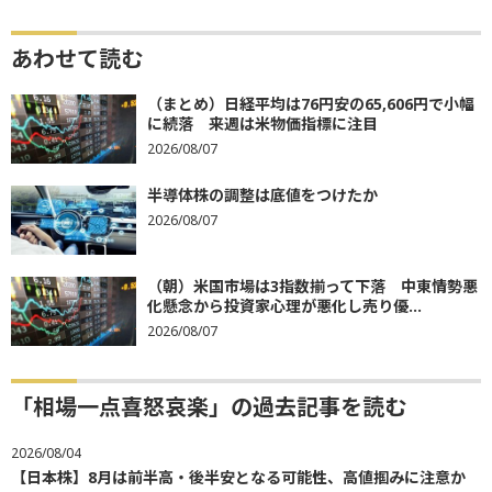
あわせて読む
（まとめ）日経平均は76円安の65,606円で小幅
に続落 来週は米物価指標に注目
2026/08/07
半導体株の調整は底値をつけたか
2026/08/07
（朝）米国市場は3指数揃って下落 中東情勢悪
化懸念から投資家心理が悪化し売り優...
2026/08/07
「相場一点喜怒哀楽」の過去記事を読む
2026/08/04
【日本株】8月は前半高・後半安となる可能性、高値掴みに注意か