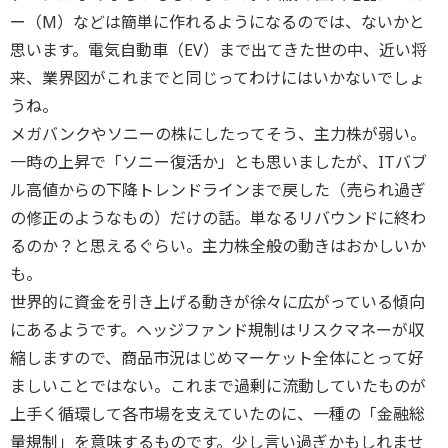
ー（M）などは簡単に作れるようになるのでは、ないかと
思います。電気自動車（EV）まで出てきた世の中、近い将
来、業界図がこれまでと同じってわけにはいかないでしょ
うね。
メガバンクやソニーの株にしたってそう、主力株が弱い。
一時の上昇で「ソニー復活か」とも思いましたが、ITバブ
ル高値からの下降トレンドラインまで戻した（売られ過ぎ
の修正のようなもの）だけの話。単なるリバウンドに終わ
るのか？と思えるぐらい。主力株全般の動きはおかしいか
も。
世界的に資金を引き上げる動きが徐々に広がっている傾向
にあるようです。ヘッジファンド規制はリスクマネーが収
縮しますので、商品市況はじめマーケット全体にとって好
ましいことではない。これまで過剰に流動していたものが
上手く循環して各市場を支えていたのに、一種の「金融総
量規制」を意味するものです。少し言い過ぎかもしれませ