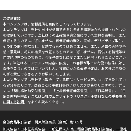
ご留意事項
本コンテンツは、情報提供を目的として行っております。
本コンテンツは、当社や当社が信頼できると考える情報源から提供されたもの
を提供していますが、当社はその正確性や完全性について意見を表明し、また
保証するものではございません。有価証券の購入、売却、デリバティブ取引、
その他の取引を推奨し、勧誘するものではありません。また、過去の実績や予
想・意見は、将来の結果を保証するものではございません。提供する情報等は
作成時現在のものであり、今後予告なしに変更または削除されることがござい
ます。当社は本コンテンツの内容に依拠してお客様が取った行動の結果に対し
責任を負うものではございません。投資にかかる最終決定は、お客様ご自身の
判断と責任でなさるようお願いいたします。
本コンテンツでは当社でお取扱している商品・サービス等について言及してい
る部分があります。商品ごとに手数料等およびリスクは異なりますので、詳し
くは「契約締結前交付書面」、「上場有価証券等書面」、「目論見書」、「目
論見書補完書面」または当社ウェブサイトの「
リスク・手数料などの重要事項
に関する説明
」をよくお読みください。
金融商品取引業者 関東財務局長（金商）第165号
日本証券業協会、一般社団法人 第二種金融商品取引業協会、一般社