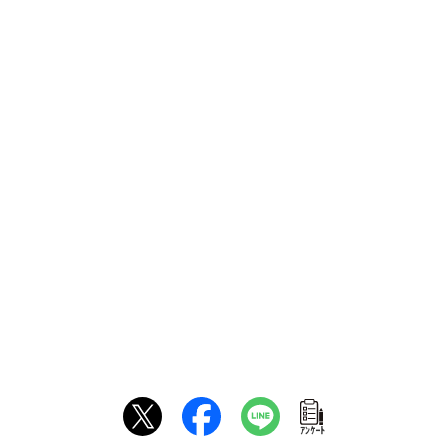
ｱﾝｹｰﾄ