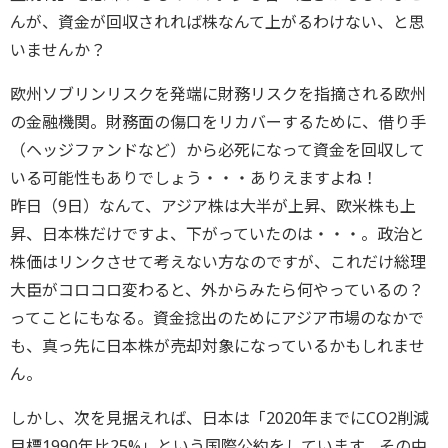
んが、資金が回収されれば株なんて上がるわけない、と思
いませんか？
欧州ソブリンリスクを発端に財務リスクを指摘される欧州
の金融機関。財務面の傷口をリカバーするために、借り手
（ヘッジファンドなど）から必死になって資金を回収して
いる可能性もありでしょう・・・ありえますよね！
昨日（9日）なんて、アジア株は大半が上昇、欧米株も上
昇、日本株だけですよ、下がっていたのは・・・。政治と
株価はリンクさせて考えない方なのですが、これだけ総理
大臣がコロコロ変わると、外からみたら何やっているの？
ってことにもなる。資金捻出のためにアジア市場のなかで
も、真っ先に日本株が売却対象になっているかもしれませ
ん。
しかし、次を見据えれば、日本は「2020年までにCO2削減
目標1990年比25%」という国際公約をしています。その中