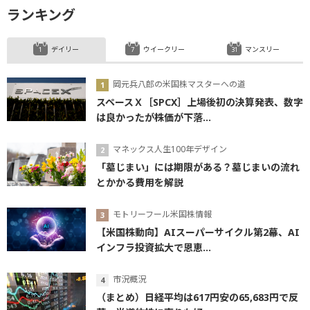
ランキング
デイリー
ウイークリー
マンスリー
岡元兵八郎の米国株マスターへの道
スペースＸ［SPCX］上場後初の決算発表、数字
は良かったが株価が下落...
マネックス人生100年デザイン
「墓じまい」には期限がある？墓じまいの流れ
とかかる費用を解説
モトリーフール米国株情報
【米国株動向】AIスーパーサイクル第2幕、AI
インフラ投資拡大で恩恵...
市況概況
（まとめ）日経平均は617円安の65,683円で反