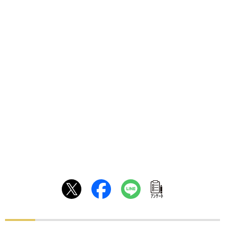
ｱﾝｹｰﾄ