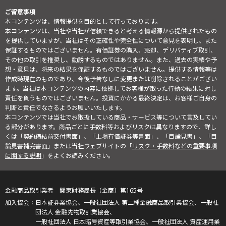
ご留意事項
本コンテンツは、情報提供を目的として行っております。
本コンテンツは、当社や当社が信頼できると考える情報源から提供されたもの
を提供していますが、当社はその正確性や完全性について意見を表明し、また
保証するものではございません。有価証券の購入、売却、デリバティブ取引、
その他の取引を推奨し、勧誘するものではありません。また、過去の実績や予
想・意見は、将来の結果を保証するものではございません。提供する情報等は
作成時現在のものであり、今後予告なしに変更または削除されることがござい
ます。当社は本コンテンツの内容に依拠してお客様が取った行動の結果に対し
責任を負うものではございません。投資にかかる最終決定は、お客様ご自身の
判断と責任でなさるようお願いいたします。
本コンテンツでは当社でお取扱している商品・サービス等について言及してい
る部分があります。商品ごとに手数料等およびリスクは異なりますので、詳し
くは「契約締結前交付書面」、「上場有価証券等書面」、「目論見書」、「目
論見書補完書面」または当社ウェブサイトの「
リスク・手数料などの重要事項
に関する説明
」をよくお読みください。
金融商品取引業者 関東財務局長（金商）第165号
日本証券業協会、一般社団法人 第二種金融商品取引業協会、一般社
団法人 金融先物取引業協会、
一般社団法人 日本暗号資産等取引業協会、一般社団法人 資産運用業