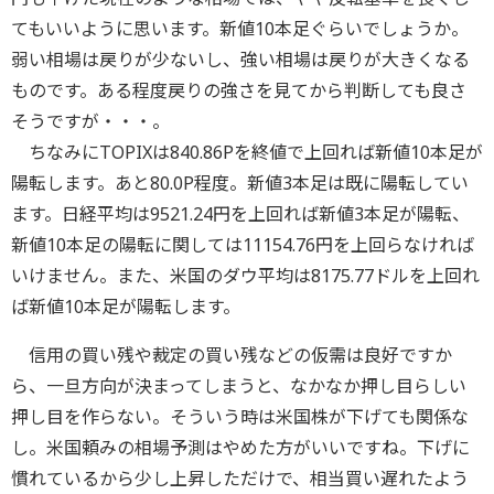
てもいいように思います。新値10本足ぐらいでしょうか。
弱い相場は戻りが少ないし、強い相場は戻りが大きくなる
ものです。ある程度戻りの強さを見てから判断しても良さ
そうですが・・・。
ちなみにTOPIXは840.86Pを終値で上回れば新値10本足が
陽転します。あと80.0P程度。新値3本足は既に陽転してい
ます。日経平均は9521.24円を上回れば新値3本足が陽転、
新値10本足の陽転に関しては11154.76円を上回らなければ
いけません。また、米国のダウ平均は8175.77ドルを上回れ
ば新値10本足が陽転します。
信用の買い残や裁定の買い残などの仮需は良好ですか
ら、一旦方向が決まってしまうと、なかなか押し目らしい
押し目を作らない。そういう時は米国株が下げても関係な
し。米国頼みの相場予測はやめた方がいいですね。下げに
慣れているから少し上昇しただけで、相当買い遅れたよう