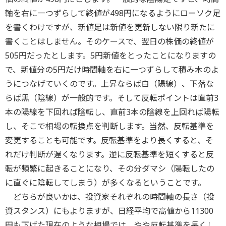
軸を右に一つずらして終値が498円になるようにローソク足
を書くわけですが、新値足は新値を更新しない限り新たに
書くことはしません。そのケースで、翌日の株価の終値が
505円だったとします。5円新値をとったことになりますの
で、新値分の5円だけ時間軸を右に一つずらして積み木のよ
うにつなげていくのです。上昇ならば白（陽線）、下落な
らば黒（陰線）が一般的です。そして反転ポイントは直前3
本の陽線を下回れば陰転し、直前3本の陰線を上回れば陽転
し、そこで相場の転換点を判断します。当然、反転基準を
変更することも可能です。反転基準をより長くすると、そ
れだけ判断が遅くなります。逆に反転基準を短くすると反
転が頻繁に起きることになり、その分ダマシ（陽転したの
に直ぐに陰転してしまう）が多くなるということです。
どちらが良いかは、投資家それぞれの時間軸の長さ（投
資スタンス）にもよりますが、日経平均で高値から11300
円も下げた現在のような相場では、やや反転基準を長くし