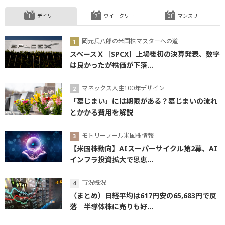
デイリー
ウイークリー
マンスリー
岡元兵八郎の米国株マスターへの道
スペースＸ［SPCX］上場後初の決算発表、数字
は良かったが株価が下落...
マネックス人生100年デザイン
「墓じまい」には期限がある？墓じまいの流れ
とかかる費用を解説
モトリーフール米国株情報
【米国株動向】AIスーパーサイクル第2幕、AI
インフラ投資拡大で恩恵...
市況概況
（まとめ）日経平均は617円安の65,683円で反
落 半導体株に売りも好...