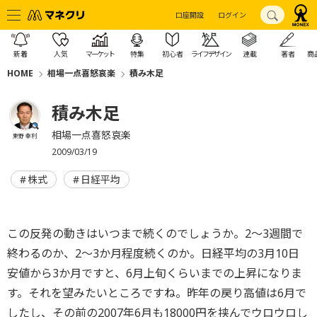
口座開設
ログイン
新着
人気
マーケット
特集
初心者
ライフデザイン
連載
著者
商
HOME
相場一点喜怒哀楽
積み木足
積み木足
相場一点喜怒哀楽
東野 幸利
2009/03/19
株式
日経平均
この反発の動きはいつまで続くのでしょうか。2～3週間で
終わるのか、2～3か月程度続くのか。日経平均の3月10日
安値から3か月ですと、6月上旬くらいまでの上昇になりま
す。それを望みたいところですね。昨年の戻り高値は6月で
したし、その前の2007年6月も18000円を挟んでウロウロし