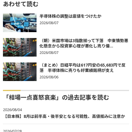
あわせて読む
半導体株の調整は底値をつけたか
2026/08/07
（朝）米国市場は3指数揃って下落 中東情勢悪
化懸念から投資家心理が悪化し売り優...
2026/08/07
（まとめ）日経平均は617円安の65,683円で反
落 半導体株に売りも好業績銘柄が支え
2026/08/06
「相場一点喜怒哀楽」の過去記事を読む
2026/08/04
【日本株】8月は前半高・後半安となる可能性、高値掴みに注意か
2026/07/28