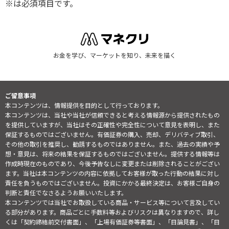
※は必須項目です。
お金を学び、マーケットを知り、未来を描く
ご留意事項
本コンテンツは、情報提供を目的として行っております。
本コンテンツは、当社や当社が信頼できると考える情報源から提供されたもの
を提供していますが、当社はその正確性や完全性について意見を表明し、また
保証するものではございません。有価証券の購入、売却、デリバティブ取引、
その他の取引を推奨し、勧誘するものではありません。また、過去の実績や予
想・意見は、将来の結果を保証するものではございません。提供する情報等は
作成時現在のものであり、今後予告なしに変更または削除されることがござい
ます。当社は本コンテンツの内容に依拠してお客様が取った行動の結果に対し
責任を負うものではございません。投資にかかる最終決定は、お客様ご自身の
判断と責任でなさるようお願いいたします。
本コンテンツでは当社でお取扱している商品・サービス等について言及してい
る部分があります。商品ごとに手数料等およびリスクは異なりますので、詳し
くは「契約締結前交付書面」、「上場有価証券等書面」、「目論見書」、「目