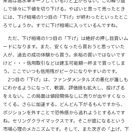
来高は高水準キープしているけど上がらない。この繰り返
しで徐々に下値を切り下げる。やばいと思って売ったとき
には、下げ相場の1つ目の「下げ」が終わったといったとこ
ろでしょうか。すでに下げ相場に入っているんですね。
ただ、下げ相場の1つ目の「下げ」は絶好の押し目買いム
ードになります。また、安くなったら買おうと思っていた
人が、過去の成功体験から買う。余裕の買いではないです
けど・・・信用取引などは建玉可能額一杯まで買ってしま
う。ここでいつも信用残がピークになりやすいのです。
2つ目の「下げ」は、ファンダメンタルズの悪化が誰しも
にわかるようになって、軟調、評価損も拡大し、投げざる
をえない。この局面は値段関係なしに売りが出やすくなっ
てくる。さらに加速する。どんどん下がるもんですから、
ポジションを外すことで恐怖感から逃れようとするんです
ね。セリングクライマックスです。そこが底になるという
市場心理のメカニズムです。そして、また次ぎの「上げ、下