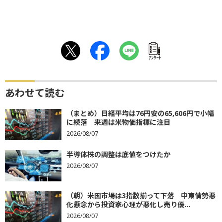
ｱﾝｹｰﾄ
あわせて読む
（まとめ）日経平均は76円安の65,606円で小幅
に続落 来週は米物価指標に注目
2026/08/07
半導体株の調整は底値をつけたか
2026/08/07
（朝）米国市場は3指数揃って下落 中東情勢悪
化懸念から投資家心理が悪化し売り優...
2026/08/07