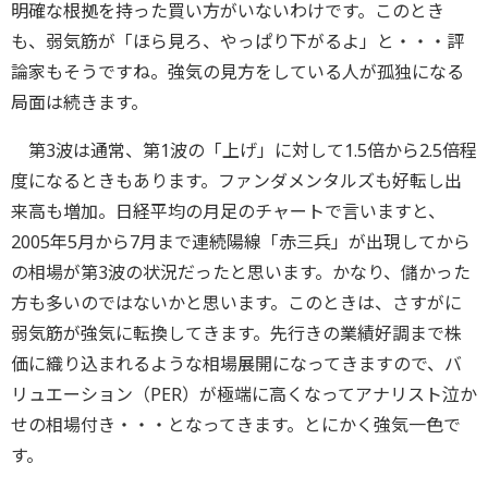
明確な根拠を持った買い方がいないわけです。このとき
も、弱気筋が「ほら見ろ、やっぱり下がるよ」と・・・評
論家もそうですね。強気の見方をしている人が孤独になる
局面は続きます。
第3波は通常、第1波の「上げ」に対して1.5倍から2.5倍程
度になるときもあります。ファンダメンタルズも好転し出
来高も増加。日経平均の月足のチャートで言いますと、
2005年5月から7月まで連続陽線「赤三兵」が出現してから
の相場が第3波の状況だったと思います。かなり、儲かった
方も多いのではないかと思います。このときは、さすがに
弱気筋が強気に転換してきます。先行きの業績好調まで株
価に織り込まれるような相場展開になってきますので、バ
リュエーション（PER）が極端に高くなってアナリスト泣か
せの相場付き・・・となってきます。とにかく強気一色で
す。