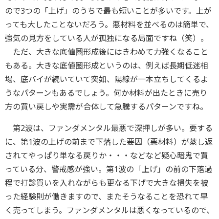
ので3つの「上げ」のうちで最も短いことが多いです。上が
っても大したことないだろう。悪材料を並べるのは簡単で、
強気の見方をしている人が孤独になる局面ですね（笑）。
ただ、大きな底値圏形成後にはきわめて力強くなること
もある。大きな底値圏形成というのは、例えば長期低迷相
場、底バイが続いていて突如、陽線が一本立ちしてくるよ
うなパターンもあるでしょう。何か材料が出たときに売り
方の買い戻しや実需が合体して急騰するパターンですね。
第2波は、ファンダメンタル最悪で深押しが多い。要する
に、第1波の上げの前まで下落した要因（悪材料）が蒸し返
されてやっぱり単なる戻りか・・・などなど疑心暗鬼で買
っている分、警戒感が強い。第1波の「上げ」の前の下落過
程で打診買いを入れながらも更なる下げで大きな損失を被
った経験則が働きますので、またそうなることを恐れて早
く売ってしまう。ファンダメンタルは悪くなっているので、