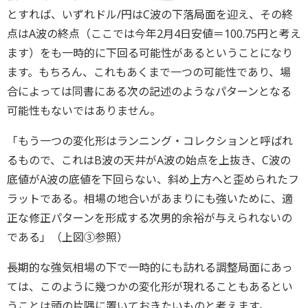
とすれば、いずれドル/円はC波の下落局面を迎え、その終
点はA波の終点（ここでは今年2月4日安値＝100.75円と考え
ます）をも一時的に下回る可能性があるということになり
ます。もちろん、これもあくまで一つの可能性であり、場
合によっては同書にある次の記述のようなパターンとなる
可能性もないではありません。
「もう一つの変化形はランニング・コレクションと呼ばれ
るもので、これはB波の天井がA波の始点を上抜き、C波の
底値がA波の底値を下回らない、斜め上方へと歪められたフ
ラットである。相場の地合いがあまりにも強いために、適
正な修正パターンを形成する次男的余裕が与えられないの
である」（上図③参照）
長期的な強気相場の下で一時的にも訪れる調整局面にあっ
ては、このように幾つかの変化形が現れることもあるとい
うことは頭の片隅に置いておきたいものと考えます。