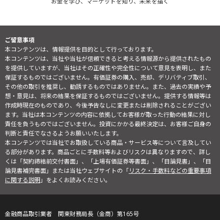
お金を学び、マーケットを知り、未来を描く
ご留意事項
本コンテンツは、情報提供を目的として行っております。
本コンテンツは、当社や当社が信頼できると考える情報源から提供されたもの
を提供していますが、当社はその正確性や完全性について意見を表明し、また
保証するものではございません。有価証券の購入、売却、デリバティブ取引、
その他の取引を推奨し、勧誘するものではありません。また、過去の実績や予
想・意見は、将来の結果を保証するものではございません。提供する情報等は
作成時現在のものであり、今後予告なしに変更または削除されることがござい
ます。当社は本コンテンツの内容に依拠してお客様が取った行動の結果に対し
責任を負うものではございません。投資にかかる最終決定は、お客様ご自身の
判断と責任でなさるようお願いいたします。
本コンテンツでは当社でお取扱している商品・サービス等について言及してい
る部分があります。商品ごとに手数料等およびリスクは異なりますので、詳し
くは「契約締結前交付書面」、「上場有価証券等書面」、「目論見書」、「目
論見書補完書面」または当社ウェブサイトの「
リスク・手数料などの重要事項
に関する説明
」をよくお読みください。
金融商品取引業者 関東財務局長（金商）第165号