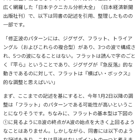
広く網羅した「日本テクニカル分析大全」（日本経済新聞
出版社刊）で、以下は同書の記述を引用、整理したものの
一部です。
「修正波のパターンには、ジグザグ、フラット、トライア
ングル（およびこれらの複合型）があり、3つの波で構成さ
れ、5つの波になることはない。フラットは読んで字のごと
く『平ら』ということであり、ジグザグが『急反落』的な
動きであるのに対して、フラットは『横ばい・ボックス』
的な調整と思えばいい」
まず、ここまでの記述を基にすると、今年1月2日以降の調
整は「フラット」のパターンである可能性が高いというこ
とになりそうです。ちなみに、フラットの基本型は下図の
①に見るようにB波の終点がA波の始点を大きく上回るよう
なことはありません。しかしながら、同書には以下のよう
な記述もあり、これは見逃せないポイントの一つと考えま