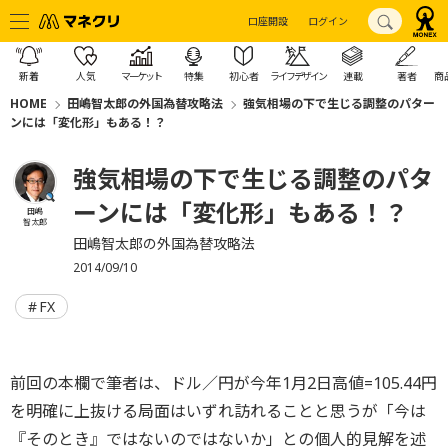
口座開設
ログイン
新着
人気
マーケット
特集
初心者
ライフデザイン
連載
著者
商
HOME
田嶋智太郎の外国為替攻略法
強気相場の下で生じる調整のパター
ンには「変化形」もある！？
強気相場の下で生じる調整のパタ
ーンには「変化形」もある！？
田嶋
智太郎
田嶋智太郎の外国為替攻略法
2014/09/10
FX
前回の本欄で筆者は、ドル／円が今年1月2日高値=105.44円
を明確に上抜ける局面はいずれ訪れることと思うが「今は
『そのとき』ではないのではないか」との個人的見解を述