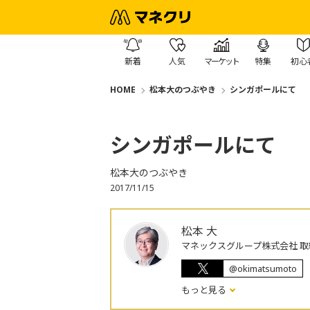
新着
人気
マーケット
特集
初心
HOME
松本大のつぶやき
シンガポールにて
シンガポールにて
松本大のつぶやき
2017/11/15
松本 大
マネックスグループ株式会社 取
@okimatsumoto
もっと見る