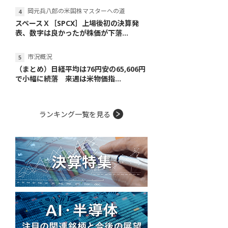
岡元兵八郎の米国株マスターへの道
スペースＸ［SPCX］上場後初の決算発
表、数字は良かったが株価が下落...
市況概況
（まとめ）日経平均は76円安の65,606円
で小幅に続落 来週は米物価指...
ランキング一覧を見る