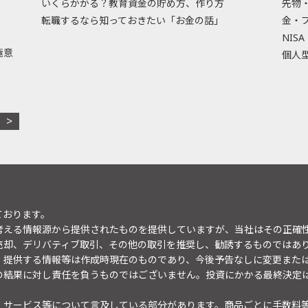
いくらかかる？教育資金の貯め方、作り方
先物
転職するなら知っておきたい「お金の話」
金・
NISA
極意
個人型
ております。
考える情報源から提供されたものを提供していますが、当社はその正確
売却、デリバティブ取引、その他の取引を推奨し、勧誘するものではあ
。提供する情報等は作成時現在のものであり、今後予告なしに変更また
の結果に対し責任を負うものではございません。投資にかかる最終決定
・サービス等について言及している部分があります。商品ごとに手数料