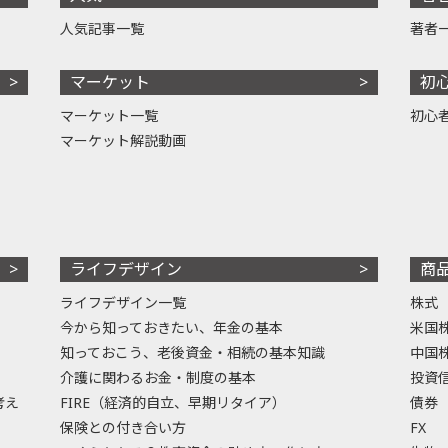
人気記事一覧
著者
マーケット
初
マーケット一覧
初心
マーケット解説動画
ライフデザイン
商
ライフデザイン一覧
株式
今から知っておきたい、年金の基本
米国
知っておこう、老後資金・相続の基本知識
中国
介護に関わるお金・制度の基本
投資
考え
FIRE（経済的自立、早期リタイア）
債券
保険との付き合い方
FX