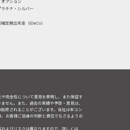
・オプション
プラチナ・シルバー
確定拠出年金（iDeCo）
性や完全性について意見を表明し、また保証す
りません。また、過去の実績や予想・意見は、
は削除されることがございます。当社は本コン
は、お客様ご自身の判断と責任でなさるようお
等およびリスクは異なりますので、詳しくは