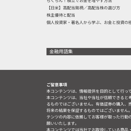
らくちん！積立でお金を増やす方法
【日米】高配当銘柄／高配当株の選び方
株主優待と配当
個人投資家・著名人から学ぶ、お金と投資の
金融用語集
ご留意事項
本コンテンツは、情報提供を目的として行っ
本コンテンツは、当社や当社が信頼できると
るものではございません。有価証券の購入、
将来の結果を保証するものではございません
テンツの内容に依拠してお客様が取った行動
願いいたします。
本コンテンツでは当社でお取扱している商品