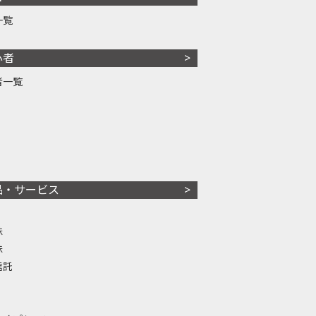
一覧
心者
者一覧
品・サービス
株
株
信託