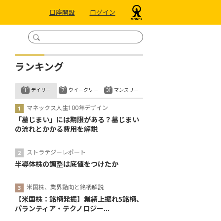
口座開設
ログイン
ランキング
デイリー
ウイークリー
マンスリー
マネックス人生100年デザイン
「墓じまい」には期限がある？墓じまい
の流れとかかる費用を解説
ストラテジーレポート
半導体株の調整は底値をつけたか
米国株、業界動向と銘柄解説
【米国株：銘柄発掘】業績上振れ5銘柄、
パランティア・テクノロジー...