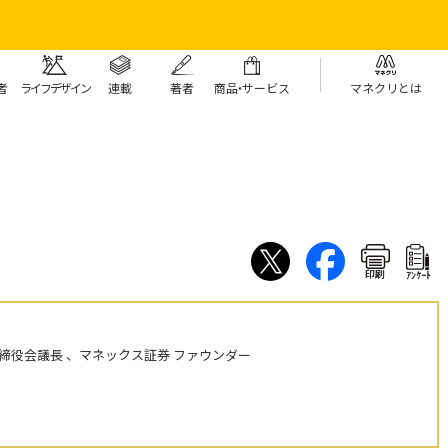
者
ライフデザイン
連載
著者
商
品・
サービス
マネクリとは
印刷
ｱﾝｹｰﾄ
締役会議長 、マネックス証券 ファウンダー