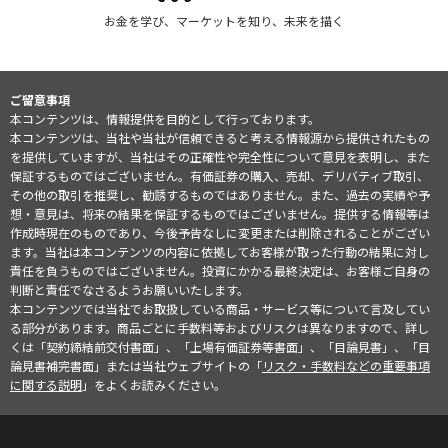
お金を学び、マーケットを知り、未来を描く
ご留意事項
本コンテンツは、情報提供を目的として行っております。
本コンテンツは、当社や当社が信頼できると考える情報源から提供されたもの
を提供していますが、当社はその正確性や完全性について意見を表明し、また
保証するものではございません。有価証券の購入、売却、デリバティブ取引、
その他の取引を推奨し、勧誘するものではありません。また、過去の実績や予
想・意見は、将来の結果を保証するものではございません。提供する情報等は
作成時現在のものであり、今後予告なしに変更または削除されることがござい
ます。当社は本コンテンツの内容に依拠してお客様が取った行動の結果に対し
責任を負うものではございません。投資にかかる最終決定は、お客様ご自身の
判断と責任でなさるようお願いいたします。
本コンテンツでは当社でお取扱している商品・サービス等について言及してい
る部分があります。商品ごとに手数料等およびリスクは異なりますので、詳し
くは「契約締結前交付書面」、「上場有価証券等書面」、「目論見書」、「目
論見書補完書面」または当社ウェブサイトの「
リスク・手数料などの重要事項
に関する説明
」をよくお読みください。