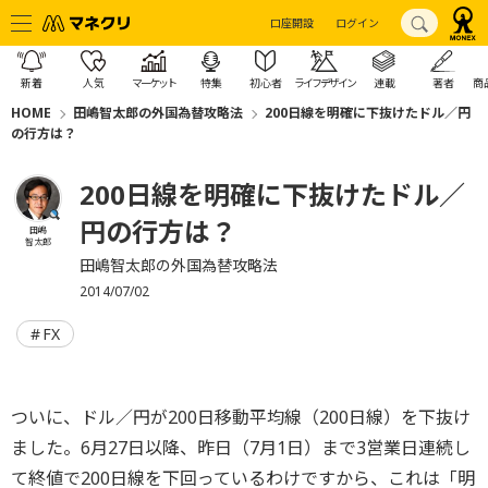
口座開設
ログイン
新着
人気
マーケット
特集
初心者
ライフデザイン
連載
著者
商
HOME
田嶋智太郎の外国為替攻略法
200日線を明確に下抜けたドル／円
の行方は？
200日線を明確に下抜けたドル／
円の行方は？
田嶋
智太郎
田嶋智太郎の外国為替攻略法
2014/07/02
FX
ついに、ドル／円が200日移動平均線（200日線）を下抜け
ました。6月27日以降、昨日（7月1日）まで3営業日連続し
て終値で200日線を下回っているわけですから、これは「明