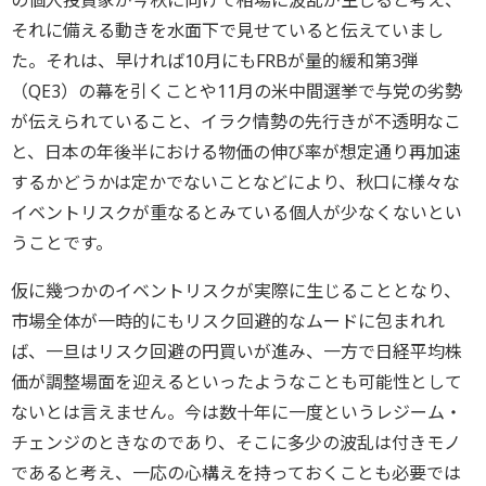
の個人投資家が今秋に向けて相場に波乱が生じると考え、
それに備える動きを水面下で見せていると伝えていまし
た。それは、早ければ10月にもFRBが量的緩和第3弾
（QE3）の幕を引くことや11月の米中間選挙で与党の劣勢
が伝えられていること、イラク情勢の先行きが不透明なこ
と、日本の年後半における物価の伸び率が想定通り再加速
するかどうかは定かでないことなどにより、秋口に様々な
イベントリスクが重なるとみている個人が少なくないとい
うことです。
仮に幾つかのイベントリスクが実際に生じることとなり、
市場全体が一時的にもリスク回避的なムードに包まれれ
ば、一旦はリスク回避の円買いが進み、一方で日経平均株
価が調整場面を迎えるといったようなことも可能性として
ないとは言えません。今は数十年に一度というレジーム・
チェンジのときなのであり、そこに多少の波乱は付きモノ
であると考え、一応の心構えを持っておくことも必要では