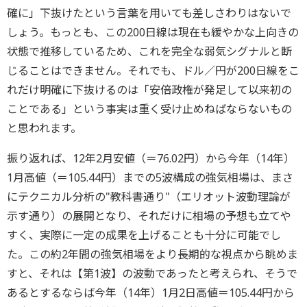
確に」下抜けたという言葉を用いても差しさわりはないで
しょう。もっとも、この200日線は現在も緩やかな上向きの
状態で推移しているため、これを完全な弱気シグナルと断
じることはできません。それでも、ドル／円が200日線をこ
れだけ明確に下抜けるのは「安倍政権が発足して以来初の
ことである」という事実は重く受け止めねばならないもの
と思われます。
振り返れば、12年2月安値（＝76.02円）から今年（14年）
1月高値（＝105.44円）までの5波構成の強気相場は、まさ
にテクニカル分析の"教科書通り"（エリオット波動理論が
示す通り）の展開となり、それだけに相場の予想も立てや
すく、実際に一定の成果を上げることも十分に可能でし
た。この約2年間の強気相場をより長期的な視点から眺めま
すと、それは【第1波】の波動であったと考えられ、そうで
あるとするならば今年（14年）1月2日高値＝105.44円から