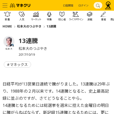
口座開設
ログイン
新着
人気
マーケット
特集
初心者
ライフデザイン
連載
著者
商
HOME
松本大のつぶやき
13連騰
13連騰
松本大のつぶやき
松本 大
2017/10/19
マネックス
日経平均が13営業日連続で騰がりました。13連騰は29年ぶ
り、1988年の２月以来です。14連騰となると、史上最高記
録に並ぶのですが、さてどうなることやら。
14連騰となるためには総選挙を週末に控えた金曜日の明日
に騰がらねばならず、新記録15連騰となるためには、更に