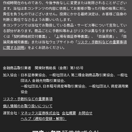
作成時現在のものであり、今後予告なしに変更または削除されることがござい
ます。当社は本コンテンツの内容に依拠してお客様が取った行動の結果に対し
責任を負うものではございません。投資にかかる最終決定は、お客様ご自身の
判断と責任でなさるようお願いいたします。
本コンテンツでは当社でお取扱している商品・サービス等について言及してい
る部分があります。商品ごとに手数料等およびリスクは異なりますので、詳し
くは「契約締結前交付書面」、「上場有価証券等書面」、「目論見書」、「目
論見書補完書面」または当社ウェブサイトの「
リスク・手数料などの重要事項
に関する説明
」をよくお読みください。
金融商品取引業者 関東財務局長（金商）第165号
日本証券業協会、一般社団法人 第二種金融商品取引業協会、一般社
団法人 金融先物取引業協会、
一般社団法人 日本暗号資産等取引業協会、一般社団法人 資産運用業
協会
リスク・手数料などの重要事項
個人情報のお取り扱いについて
マネックス証券株式会社
会社概要
お問合せ
ヘルプ（通知の登録・解除）