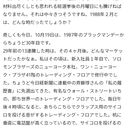
材料出尽くしとも思われる総選挙後の月曜日にも騰げねば
なりません。それは中々きつそうですね。1988年２月と
は、どんな時だったでしょうか？
奇しくも今日、10月19日は、1987年のブラックマンデーか
らちょうど30年目です。
29年前の13連騰した時は、その４ヶ月後。どんなマーケッ
トだったかなぁ。私はその頃は、新入社員１年目で、ソロ
モンブラザーズのニューヨーク本社、ワン・ニューヨー
ク・プラザ41階のトレーディング・フロアで修行中でし
た。ちょうど今日経新聞に連載中の斉藤惇さんの「私の履
歴書」に先週出てきた、有名なウォール・ストリートいち
の、即ち世界一のトレーディング・フロアでした。毎日午
後４時頃になると、あちらこちらでクラップス用のサイコ
ロを投げる音がするトレーディング・フロアでした。机に
垂直に電話盤が高く立っているので、サイコロを投げるの