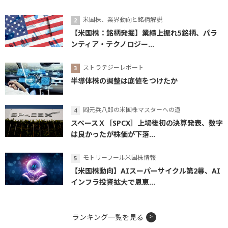
米国株、業界動向と銘柄解説
【米国株：銘柄発掘】業績上振れ5銘柄、パラ
ンティア・テクノロジー...
ストラテジーレポート
半導体株の調整は底値をつけたか
岡元兵八郎の米国株マスターへの道
スペースＸ［SPCX］上場後初の決算発表、数字
は良かったが株価が下落...
モトリーフール米国株情報
【米国株動向】AIスーパーサイクル第2幕、AI
インフラ投資拡大で恩恵...
ランキング一覧を見る