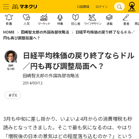
口座開設
ログイン
新着
人気
マーケット
特集
初心者
ライフデザイン
連載
著者
商
HOME
田嶋智太郎の外国為替攻略法
日経平均株価の戻り終了ならドル／
円も再び調整局面へ？
日経平均株価の戻り終了ならドル
／円も再び調整局面へ？
田嶋
智太郎
田嶋智太郎の外国為替攻略法
2014/03/12
FX
3月も中旬に差し掛かり、いよいよ4月からの消費増税も秒
読みとなってきました。そこで最も気になるのは、やはり
「増税後の日本の景気はどの程度落ち込むのか？」という