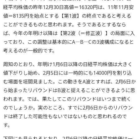
経平均株価の昨年12月30日高値＝16320円は、11年11月安
値＝8135円を始点とする【第1波】の終点であると考える
ことができるものと思われます。そうであるとするなら
ば、今年の年明け以降は【第2波（＝修正波）】の局面に入
っており、この調整は基本的にA―B―Cの3波構成になると
考えるのが一般的です。
周知のとおり、年明け1月6日以降の日経平均株価は大きく
値下がりし始め、2月5日には一時的にも14000円を割り込
む場面を垣間見ました。この動きをA波とすれば、2月6日か
ら始まったリバウンドはB波と捉えることができるように思
われます。では、果たしてこのリバウンドはいつまで続く
のでしょうか。実のところ、すでに2月6日からのリバウン
ドは終了した可能性もないではないものと思われるので
す。
下図にも見られるとおり、2月6日以降の日経平均株価は一