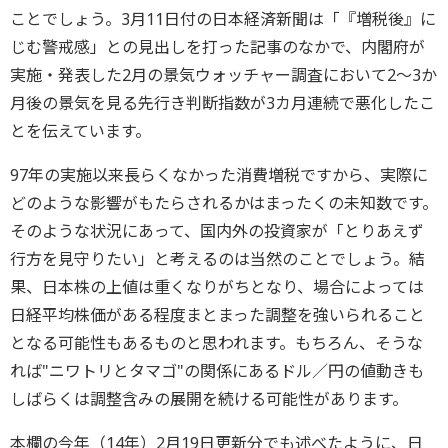
ことでしょう。3月11日付の日本経済新聞は「『増税後』に
じむ警戒感」との見出しを打った記事のなかで、内閣府が
実施・発表した2月の景気ウォッチャー調査において2～3か
月後の景気を見る先行き判断指数が3カ月連続で悪化したこ
とを伝えています。
97年の実施以来長らくなかった消費増税ですから、実際に
どのような影響がもたらされるかはまったくの未知数です。
そのような状況にあって、国内外の投資家が「とりあえず
行方を見守りたい」と考えるのは当然のことでしょう。結
果、日本株の上値は重くなりがちとなり、場合によっては
日経平均株価がある程度まとまった調整を強いられること
となる可能性もあるものと思われます。もちろん、そうな
れば"ニワトリとタマゴ"の関係にあるドル／円の値動きも
しばらくは調整含みの展開を続ける可能性があります。
本欄の今年（14年）2月19日更新分でも述べたように、日