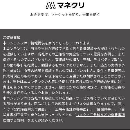
お金を学び、マーケットを知り、未来を描く
ご留意事項
本コンテンツは、情報提供を目的として行っております。
本コンテンツは、当社や当社が信頼できると考える情報源から提供されたもの
を提供していますが、当社はその正確性や完全性について意見を表明し、また
保証するものではございません。有価証券の購入、売却、デリバティブ取引、
その他の取引を推奨し、勧誘するものではありません。また、過去の実績や予
想・意見は、将来の結果を保証するものではございません。提供する情報等は
作成時現在のものであり、今後予告なしに変更または削除されることがござい
ます。当社は本コンテンツの内容に依拠してお客様が取った行動の結果に対し
責任を負うものではございません。投資にかかる最終決定は、お客様ご自身の
判断と責任でなさるようお願いいたします。
本コンテンツでは当社でお取扱している商品・サービス等について言及してい
る部分があります。商品ごとに手数料等およびリスクは異なりますので、詳し
くは「契約締結前交付書面」、「上場有価証券等書面」、「目論見書」、「目
論見書補完書面」または当社ウェブサイトの「
リスク・手数料などの重要事項
に関する説明
」をよくお読みください。