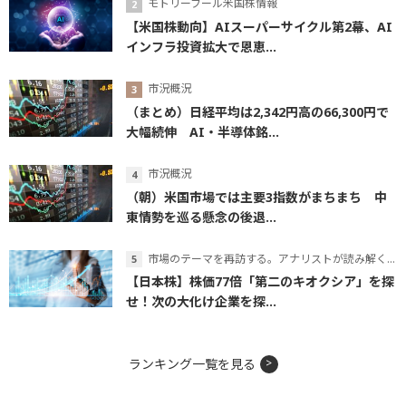
モトリーフール米国株情報
【米国株動向】AIスーパーサイクル第2幕、AI
インフラ投資拡大で恩恵...
市況概況
（まとめ）日経平均は2,342円高の66,300円で
大幅続伸 AI・半導体銘...
市況概況
（朝）米国市場では主要3指数がまちまち 中
東情勢を巡る懸念の後退...
市場のテーマを再訪する。アナリストが読み解くテーマの本質
【日本株】株価77倍「第二のキオクシア」を探
せ！次の大化け企業を探...
ランキング一覧を見る