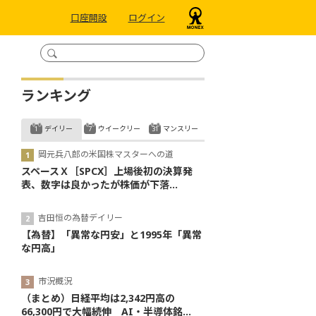
口座開設
ログイン
ランキング
デイリー
ウイークリー
マンスリー
岡元兵八郎の米国株マスターへの道
スペースＸ［SPCX］上場後初の決算発
表、数字は良かったが株価が下落...
吉田恒の為替デイリー
【為替】「異常な円安」と1995年「異常
な円高」
市況概況
（まとめ）日経平均は2,342円高の
66,300円で大幅続伸 AI・半導体銘...