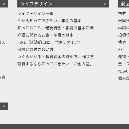
ライフデザイン
商
ライフデザイン一覧
株式
今から知っておきたい、年金の基本
米国
知っておこう、老後資金・相続の基本知識
中国
介護に関わるお金・制度の基本
投資
考え
FIRE（経済的自立、早期リタイア）
債券
保険との付き合い方
FX
いくらかかる？教育資金の貯め方、作り方
先物
転職するなら知っておきたい「お金の話」
金・
NISA
極意
個人型