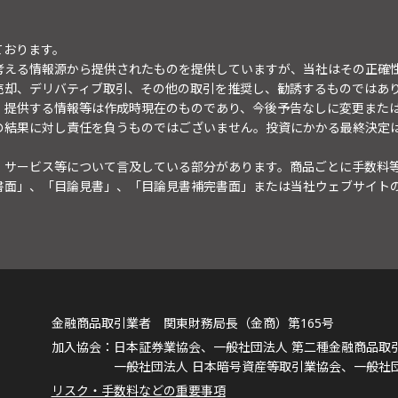
ております。
考える情報源から提供されたものを提供していますが、当社はその正確
売却、デリバティブ取引、その他の取引を推奨し、勧誘するものではあ
。提供する情報等は作成時現在のものであり、今後予告なしに変更また
の結果に対し責任を負うものではございません。投資にかかる最終決定
・サービス等について言及している部分があります。商品ごとに手数料
書面」、「目論見書」、「目論見書補完書面」または当社ウェブサイト
金融商品取引業者 関東財務局長（金商）第165号
日本証券業協会、一般社団法人 第二種金融商品取
一般社団法人 日本暗号資産等取引業協会、一般社
リスク・手数料などの重要事項