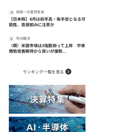
相場一点喜怒哀楽
【日本株】8月は前半高・後半安となる可
能性、高値掴みに注意か
市況概況
（朝）米国市場は3指数揃って上昇 中東
情勢改善期待から買いが優勢...
ランキング一覧を見る