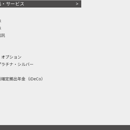
品・サービス
株
株
信託
・オプション
プラチナ・シルバー
確定拠出年金（iDeCo）