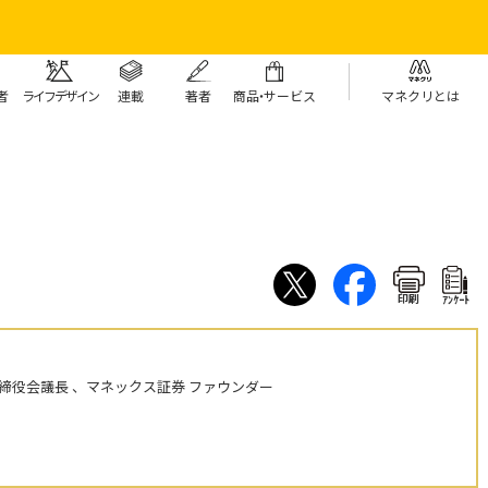
者
ライフデザイン
連載
著者
商
品・
サービス
マネクリとは
印刷
ｱﾝｹｰﾄ
締役会議長 、マネックス証券 ファウンダー