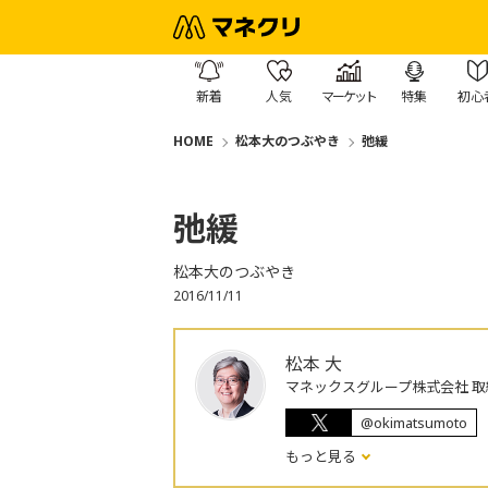
新着
人気
マーケット
特集
初心
HOME
松本大のつぶやき
弛緩
弛緩
松本大のつぶやき
2016/11/11
松本 大
マネックスグループ株式会社 取
@okimatsumoto
もっと見る