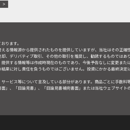
ております。
考える情報源から提供されたものを提供していますが、当社はその正確
売却、デリバティブ取引、その他の取引を推奨し、勧誘するものではあ
。提供する情報等は作成時現在のものであり、今後予告なしに変更また
の結果に対し責任を負うものではございません。投資にかかる最終決定
・サービス等について言及している部分があります。商品ごとに手数料
書面」、「目論見書」、「目論見書補完書面」または当社ウェブサイト