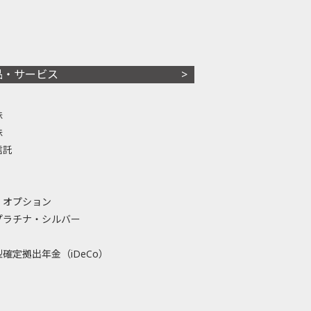
品・サービス
株
株
信託
・オプション
プラチナ・シルバー
確定拠出年金（iDeCo）