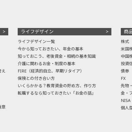
ライフデザイン
商
ライフデザイン一覧
株式
今から知っておきたい、年金の基本
米国
知っておこう、老後資金・相続の基本知識
中国
介護に関わるお金・制度の基本
投資
考え
FIRE（経済的自立、早期リタイア）
債券
保険との付き合い方
FX
いくらかかる？教育資金の貯め方、作り方
先物
転職するなら知っておきたい「お金の話」
金・
NISA
極意
個人型