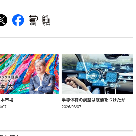
印刷
ｱﾝｹｰﾄ
資本市場
半導体株の調整は底値をつけたか
8/07
2026/08/07