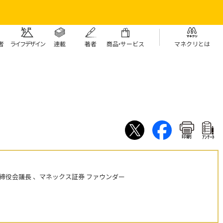
者
ライフデザイン
連載
著者
商
品・
サービス
マネクリとは
印刷
ｱﾝｹｰﾄ
締役会議長 、マネックス証券 ファウンダー