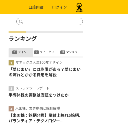
口座開設
ログイン
ランキング
デイリー
ウイークリー
マンスリー
マネックス人生100年デザイン
「墓じまい」には期限がある？墓じまい
の流れとかかる費用を解説
ストラテジーレポート
半導体株の調整は底値をつけたか
米国株、業界動向と銘柄解説
【米国株：銘柄発掘】業績上振れ5銘柄、
パランティア・テクノロジー...