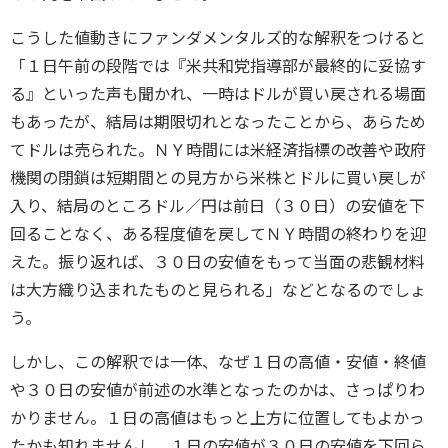
こうした値動きにファンダメンタルズ的な解釈をつけると
「１日午前の段階では『米共和党指導部が最終的に妥協す
る』といった声も聞かれ、一時はドルが買い戻される場面
もあったが、結局は期限切れとなったことから、あらため
てドルは売られた。ＮＹ時間には米経済指標の改善や政府
機関の閉鎖は短期間との見方から米株とドルに買い戻しが
入り、結局のところドル／円は前日（３０日）の安値を下
回ることなく、ある程度値を戻してＮＹ時間の終わりを迎
えた。振り返れば、３０日の安値をもって当面の悲観材料
は大方織り込まれたものと見られる」などとなるのでしょ
う。
しかし、この解釈では一体、なぜ１日の高値・安値・終値
や３０日の安値が前述の水準となったのかは、さっぱりわ
かりません。１日の高値はもっと上方に位置してもよかっ
たかも知れませんし、１日の安値が３０日の安値を下回ら