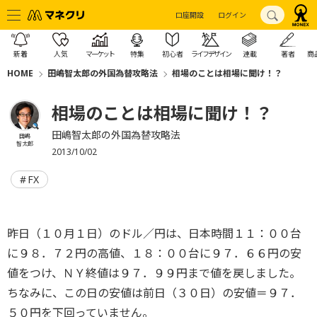
口座開設
ログイン
新着
人気
マーケット
特集
初心者
ライフデザイン
連載
著者
商
HOME
田嶋智太郎の外国為替攻略法
相場のことは相場に聞け！？
相場のことは相場に聞け！？
田嶋智太郎の外国為替攻略法
田嶋
智太郎
2013/10/02
FX
昨日（１０月１日）のドル／円は、日本時間１１：００台
に９８．７２円の高値、１８：００台に９７．６６円の安
値をつけ、ＮＹ終値は９７．９９円まで値を戻しました。
ちなみに、この日の安値は前日（３０日）の安値＝９７．
５０円を下回っていません。