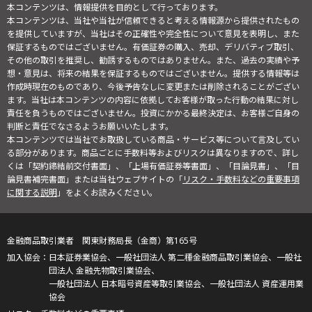
本コンテンツは、情報提供を目的として行っております。
本コンテンツは、当社や当社が信頼できると考える情報源から提供されたもの
を提供していますが、当社はその正確性や完全性について意見を表明し、また
保証するものではございません。有価証券の購入、売却、デリバティブ取引、
その他の取引を推奨し、勧誘するものではありません。また、過去の実績や予
想・意見は、将来の結果を保証するものではございません。提供する情報等は
作成時現在のものであり、今後予告なしに変更または削除されることがござい
ます。当社は本コンテンツの内容に依拠してお客様が取った行動の結果に対し
責任を負うものではございません。投資にかかる最終決定は、お客様ご自身の
判断と責任でなさるようお願いいたします。
本コンテンツでは当社でお取扱している商品・サービス等について言及してい
る部分があります。商品ごとに手数料等およびリスクは異なりますので、詳し
くは「契約締結前交付書面」、「上場有価証券等書面」、「目論見書」、「目
論見書補完書面」または当社ウェブサイトの「
リスク・手数料などの重要事項
に関する説明
」をよくお読みください。
金融商品取引業者 関東財務局長（金商）第165号
日本証券業協会、一般社団法人 第二種金融商品取引業協会、一般社
団法人 金融先物取引業協会、
一般社団法人 日本暗号資産等取引業協会、一般社団法人 資産運用業
協会