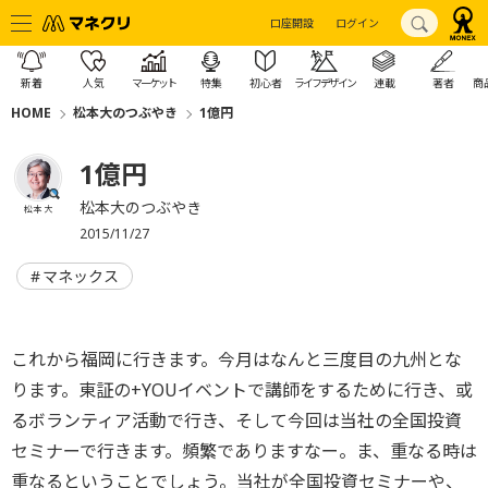
口座開設
ログイン
新着
人気
マーケット
特集
初心者
ライフデザイン
連載
著者
商
HOME
松本大のつぶやき
1億円
1億円
松本大のつぶやき
松本 大
2015/11/27
マネックス
これから福岡に行きます。今月はなんと三度目の九州とな
ります。東証の+YOUイベントで講師をするために行き、或
るボランティア活動で行き、そして今回は当社の全国投資
セミナーで行きます。頻繁でありますなー。ま、重なる時は
重なるということでしょう。当社が全国投資セミナーや、