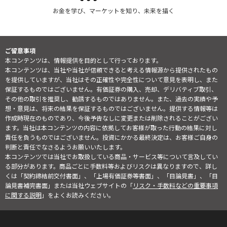
お金を学び、マーケットを知り、未来を描く
ご留意事項
本コンテンツは、情報提供を目的として行っております。
本コンテンツは、当社や当社が信頼できると考える情報源から提供されたもの
を提供していますが、当社はその正確性や完全性について意見を表明し、また
保証するものではございません。有価証券の購入、売却、デリバティブ取引、
その他の取引を推奨し、勧誘するものではありません。また、過去の実績や予
想・意見は、将来の結果を保証するものではございません。提供する情報等は
作成時現在のものであり、今後予告なしに変更または削除されることがござい
ます。当社は本コンテンツの内容に依拠してお客様が取った行動の結果に対し
責任を負うものではございません。投資にかかる最終決定は、お客様ご自身の
判断と責任でなさるようお願いいたします。
本コンテンツでは当社でお取扱している商品・サービス等について言及してい
る部分があります。商品ごとに手数料等およびリスクは異なりますので、詳し
くは「契約締結前交付書面」、「上場有価証券等書面」、「目論見書」、「目
論見書補完書面」または当社ウェブサイトの「
リスク・手数料などの重要事項
に関する説明
」をよくお読みください。