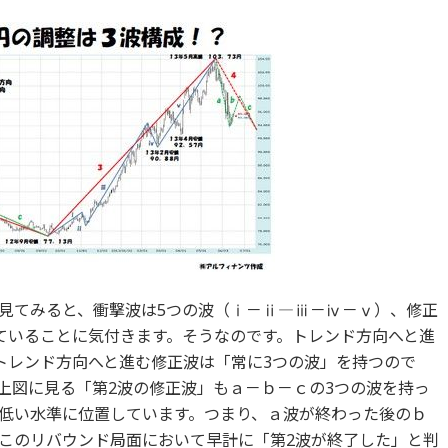
見てみると、衝撃波は5つの波（ⅰ－ⅱ―ⅲ－ⅳ－ⅴ）、修正
ていることに気付きます。そうなのです。トレンド方向へと進
トレンド方向へと進む修正波は「常に3つの波」を持つので
上図に見る「第2波の修正波」もａ－ｂ－ｃの3つの波を持っ
低い水準に位置しています。つまり、ａ波が終わった後のｂ
このリバウンド局面において早計に「第2波が終了した」と判