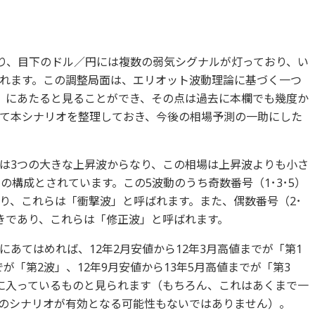
おり、目下のドル／円には複数の弱気シグナルが灯っており、い
れます。この調整局面は、エリオット波動理論に基づく一つ
」にあたると見ることができ、その点は過去に本欄でも幾度か
て本シナリオを整理しておき、今後の相場予測の一助にした
は3つの大きな上昇波からなり、この相場は上昇波よりも小さ
の構成とされています。この5波動のうち奇数番号（1･3･5）
り、これらは「衝撃波」と呼ばれます。また、偶数番号（2･
きであり、これらは「修正波」と呼ばれます。
あてはめれば、12年2月安値から12年3月高値までが「第1
でが「第2波」、12年9月安値から13年5月高値までが「第3
に入っているものと見られます（もちろん、これはあくまで一
のシナリオが有効となる可能性もないではありません）。