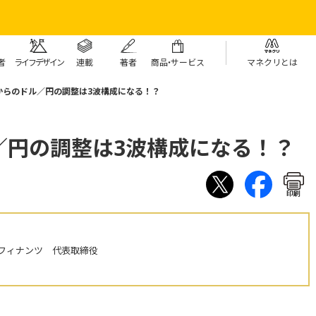
者
ライフデザイン
連載
著者
商
品・
サービス
マネクリとは
からのドル／円の調整は3波構成になる！？
／円の調整は3波構成になる！？
印刷
フィナンツ 代表取締役