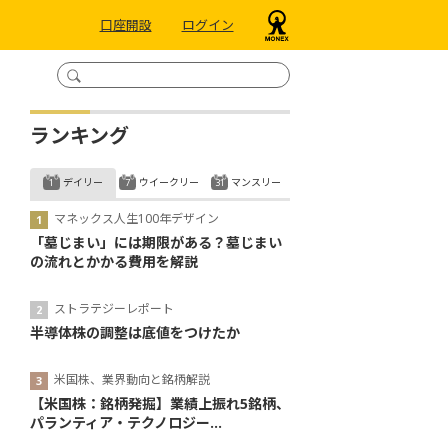
口座開設
ログイン
ランキング
デイリー
ウイークリー
マンスリー
マネックス人生100年デザイン
「墓じまい」には期限がある？墓じまい
の流れとかかる費用を解説
ストラテジーレポート
半導体株の調整は底値をつけたか
米国株、業界動向と銘柄解説
【米国株：銘柄発掘】業績上振れ5銘柄、
パランティア・テクノロジー...