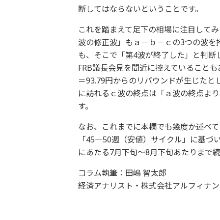
断してはならないということです。
これを踏まえて足下の相場に注目してみると
波の修正波」もａ－ｂ－ｃの3つの波を
も、そこで「第4波が終了した」と判断
FRB議長会見を間近に控えていることも
＝93.79円からのリバウンドが生じた
に訪れるｃ波の終点は「ａ波の終点より
す。
なお、これまでに本欄でも幾度か述べて
「45―50週（安値）サイクル」に基づ
にあたる7月下旬～8月下旬あたりまで
コラム執筆：田嶋 智太郎
経済アナリスト・株式会社アルフィナン