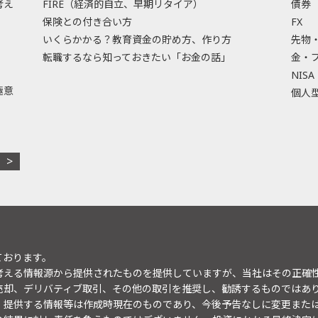
考え
FIRE（経済的自立、早期リタイア）
債券
保険との付き合い方
FX
いくらかかる？教育資金の貯め方、作り方
先物
転職するなら知っておきたい「お金の話」
金・
NISA
極意
個人型
ております。
考える情報源から提供されたものを提供していますが、当社はその正確
売却、デリバティブ取引、その他の取引を推奨し、勧誘するものではあ
。提供する情報等は作成時現在のものであり、今後予告なしに変更また