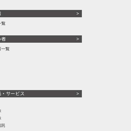
者
一覧
心者
者一覧
品・サービス
株
株
信託