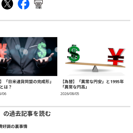
印刷
】「日米通貨同盟の完成形」
【為替】「異常な円安」と1995年
とは？
「異常な円高」
8/06
2026/08/05
」の過去記事を読む
費好調の裏事情