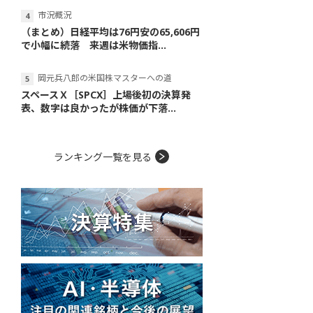
市況概況
（まとめ）日経平均は76円安の65,606円
で小幅に続落 来週は米物価指...
岡元兵八郎の米国株マスターへの道
スペースＸ［SPCX］上場後初の決算発
表、数字は良かったが株価が下落...
ランキング一覧を見る