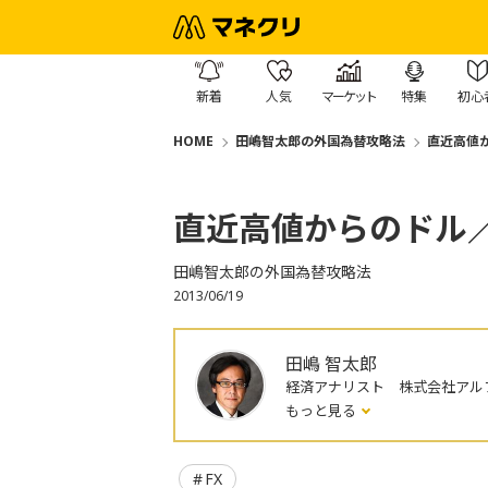
新着
人気
マーケット
特集
初心
HOME
田嶋智太郎の外国為替攻略法
直近高値
直近高値からのドル
田嶋智太郎の外国為替攻略法
2013/06/19
田嶋 智太郎
経済アナリスト 株式会社アル
もっと見る
FX