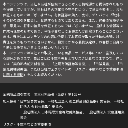
本コンテンツは、当社や当社が信頼できると考える情報源から提供されたもの
を提供していますが、当社はその正確性や完全性について意見を表明し、また
保証するものではございません。有価証券の購入、売却、デリバティブ取引、
その他の取引を推奨し、勧誘するものではありません。また、過去の実績や予
想・意見は、将来の結果を保証するものではございません。提供する情報等は
作成時現在のものであり、今後予告なしに変更または削除されることがござい
ます。当社は本コンテンツの内容に依拠してお客様が取った行動の結果に対し
責任を負うものではございません。投資にかかる最終決定は、お客様ご自身の
判断と責任でなさるようお願いいたします。
本コンテンツでは当社でお取扱している商品・サービス等について言及してい
る部分があります。商品ごとに手数料等およびリスクは異なりますので、詳し
くは「契約締結前交付書面」、「上場有価証券等書面」、「目論見書」、「目
論見書補完書面」または当社ウェブサイトの「
リスク・手数料などの重要事項
に関する説明
」をよくお読みください。
金融商品取引業者 関東財務局長（金商）第165号
日本証券業協会、一般社団法人 第二種金融商品取引業協会、一般社
団法人 金融先物取引業協会、
一般社団法人 日本暗号資産等取引業協会、一般社団法人 資産運用業
協会
リスク・手数料などの重要事項