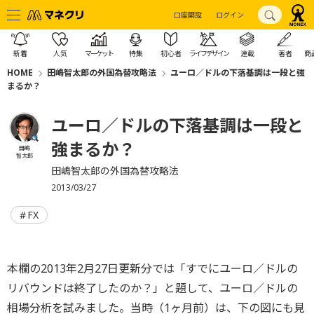
口座開設
ログイン
新着
人気
マーケット
特集
初心者
ライフデザイン
連載
著者
商
HOME
田嶋智太郎の外国為替攻略法
ユーロ／ドルの下落基調は一段と強
まるか？
ユーロ／ドルの下落基調は一段と
強まるか？
田嶋
智太郎
田嶋智太郎の外国為替攻略法
2013/03/27
FX
本欄の2013年2月27日更新分では「すでにユーロ／ドルの
リバウンドは終了したのか？」と題して、ユーロ／ドルの
相場分析を試みました。当時（1ヶ月前）は、下の図にも見