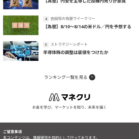
【為替】円安を主導した投機円売りが急減
吉田恒の為替ウイークリー
【為替】8/10～8/14の米ドル／円を予想する
ストラテジーレポート
半導体株の調整は底値をつけたか
ランキング一覧を見る
お金を学び、マーケットを知り、未来を描く
ご留意事項
本コンテンツは、情報提供を目的として行っております。