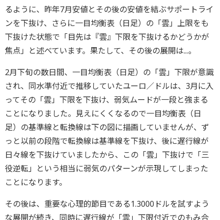
るように、昨年7月安値とその後の安値を結ぶサポートライ
ンを下抜け、さらに一目均衡表（日足）の「雲」上限をも
下抜けた状態で「目先は『雲』下限を下抜けるかどうかが
焦点」と述べています。果たして、その後の展開は...。
2月下旬の数日間、一目均衡表（日足）の「雲」下限が意識
され、同水準付近で推移していたユーロ／ドルは、3月に入
ってその「雲」下限を下抜け、弱気ムードが一段と強まる
ことになりました。見えにくくなるので一目均衡表（日
足）の基準線と転換線は下の図に描画していませんが、ず
っと以前の段階で転換線は基準線を下抜け、後に遅行線が
日々線を下抜けていましたから、この「雲」下抜けで「三
役逆転」という相当に弱気のパターンが示現してしまった
ことになります。
その後は、重要な心理的節目である1.3000ドルを試すよう
な展開が続き、同時に遅行線が「雲」下限付近でのもみ合