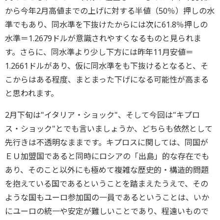
から今年2月高値までの上げに対する半値（50％）押しの水
準でもあり、同水準を下抜けたからには次に61.8％押しの
水準＝1.2679ドルが意識されやすくなるものと見られま
す。さらに、同水準より少し下方には昨年11月安値＝
1.2661ドルがあり、仮に同水準をも下抜けるとなると、そ
こからはある程度、まとまった下げになる可能性が高まる
と思われます。
2月下旬は"イタリア・ショック"、そして今回は"キプロ
ス・ショック"とでも言いましょうか、どちらも依然として
先行きは不透明なままです。キプロスに関しては、同国が
ＥＵ加盟国であると同時にロシアの「出島」的な存在でも
あり、そのこと以外にも極めて複雑な歴史的・構造的問題
を抱えている国であるということを踏まえたうえで、その
ような国もユーロ参加国の一員であるということは、いか
にユーロの統一や安定が難しいことであり、程遠いもので