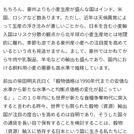
もちろん、豪州よりも小麦生産が盛んな国はインド、米
国、ロシアなど数あります。ただし、近年は天候異常によ
って生産の浮き沈みが激しいことから、日本を含む小麦輸
入国はリスク分散の観点から北半球の小麦生産地とは地理
的に離れ、季節も逆である豪州産小麦への注目度を高めて
いるという点も見逃せません。まして、豪州ではかねてか
ら牛肉や乳製品、羊毛などの輸出も盛んであり、国内にお
ける飼料用小麦の需要も高水準で推移しています。
前出の柴田明夫氏曰く「穀物価格は1990年代までの安価な
水準から新たな水準へと均衡点価格の変化が起こってい
る」。この１０年内にも世界が新たな食糧争奪時代に突入
すると言われる昨今、世界でも限られた穀物（資源）輸出
国が注目の度合いを高めるのは自明であり、そうした国々
の通貨を長い目で保有することを検討することは、穀物
（資源）輸入に依存する日本という国に生きる私たちにと