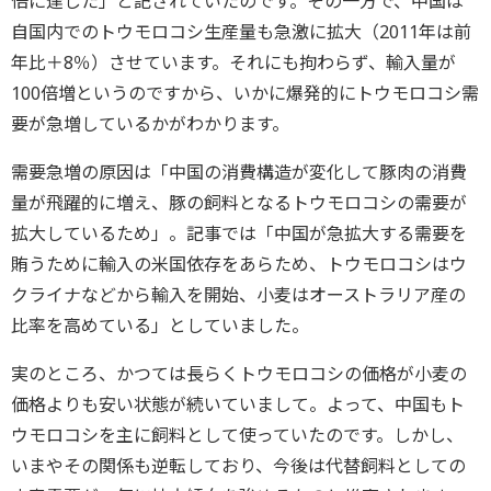
倍に達した」と記されていたのです。その一方で、中国は
自国内でのトウモロコシ生産量も急激に拡大（2011年は前
年比＋8％）させています。それにも拘わらず、輸入量が
100倍増というのですから、いかに爆発的にトウモロコシ需
要が急増しているかがわかります。
需要急増の原因は「中国の消費構造が変化して豚肉の消費
量が飛躍的に増え、豚の飼料となるトウモロコシの需要が
拡大しているため」。記事では「中国が急拡大する需要を
賄うために輸入の米国依存をあらため、トウモロコシはウ
クライナなどから輸入を開始、小麦はオーストラリア産の
比率を高めている」としていました。
実のところ、かつては長らくトウモロコシの価格が小麦の
価格よりも安い状態が続いていまして。よって、中国もト
ウモロコシを主に飼料として使っていたのです。しかし、
いまやその関係も逆転しており、今後は代替飼料としての