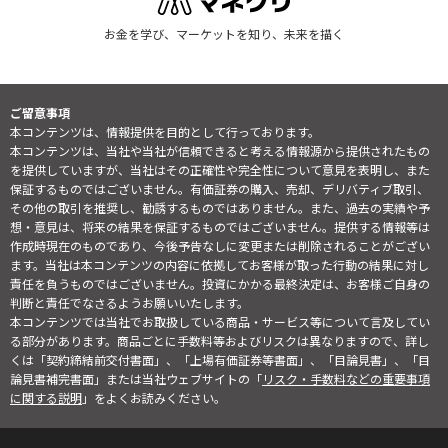
お金を学び、マーケットを知り、未来を描く
ご留意事項
本コンテンツは、情報提供を目的として行っております。
本コンテンツは、当社や当社が信頼できると考える情報源から提供されたもの
を提供していますが、当社はその正確性や完全性について意見を表明し、また
保証するものではございません。有価証券の購入、売却、デリバティブ取引、
その他の取引を推奨し、勧誘するものではありません。また、過去の実績や予
想・意見は、将来の結果を保証するものではございません。提供する情報等は
作成時現在のものであり、今後予告なしに変更または削除されることがござい
ます。当社は本コンテンツの内容に依拠してお客様が取った行動の結果に対し
責任を負うものではございません。投資にかかる最終決定は、お客様ご自身の
判断と責任でなさるようお願いいたします。
本コンテンツでは当社でお取扱している商品・サービス等について言及してい
る部分があります。商品ごとに手数料等およびリスクは異なりますので、詳し
くは「契約締結前交付書面」、「上場有価証券等書面」、「目論見書」、「目
論見書補完書面」または当社ウェブサイトの「
リスク・手数料などの重要事項
に関する説明
」をよくお読みください。