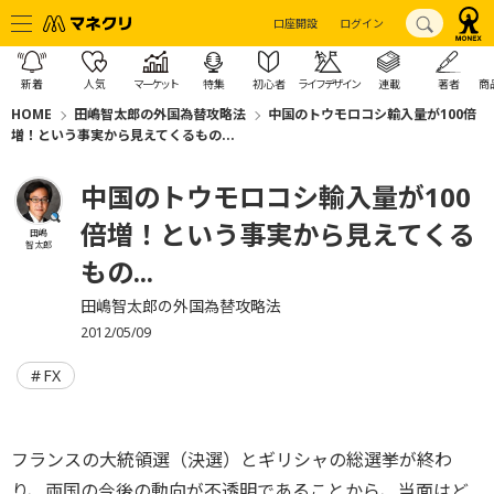
口座開設
ログイン
新着
人気
マーケット
特集
初心者
ライフデザイン
連載
著者
商
HOME
田嶋智太郎の外国為替攻略法
中国のトウモロコシ輸入量が100倍
増！という事実から見えてくるもの...
中国のトウモロコシ輸入量が100
倍増！という事実から見えてくる
田嶋
智太郎
もの...
田嶋智太郎の外国為替攻略法
2012/05/09
FX
フランスの大統領選（決選）とギリシャの総選挙が終わ
り、両国の今後の動向が不透明であることから、当面はど