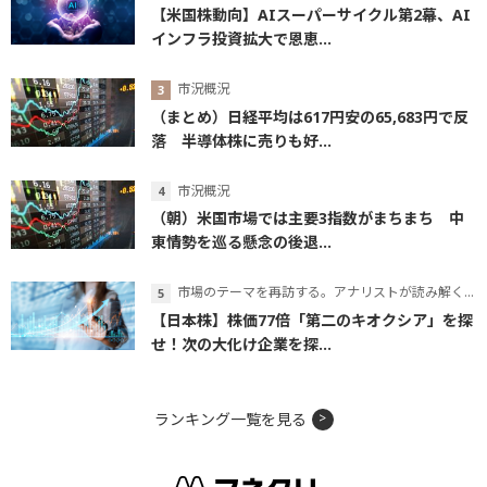
【米国株動向】AIスーパーサイクル第2幕、AI
インフラ投資拡大で恩恵...
市況概況
（まとめ）日経平均は617円安の65,683円で反
落 半導体株に売りも好...
市況概況
（朝）米国市場では主要3指数がまちまち 中
東情勢を巡る懸念の後退...
市場のテーマを再訪する。アナリストが読み解くテーマの本質
【日本株】株価77倍「第二のキオクシア」を探
せ！次の大化け企業を探...
ランキング一覧を見る