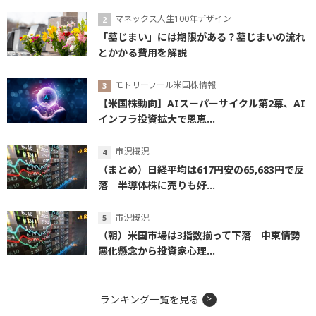
マネックス人生100年デザイン
「墓じまい」には期限がある？墓じまいの流れ
とかかる費用を解説
モトリーフール米国株情報
【米国株動向】AIスーパーサイクル第2幕、AI
インフラ投資拡大で恩恵...
市況概況
（まとめ）日経平均は617円安の65,683円で反
落 半導体株に売りも好...
市況概況
（朝）米国市場は3指数揃って下落 中東情勢
悪化懸念から投資家心理...
ランキング一覧を見る