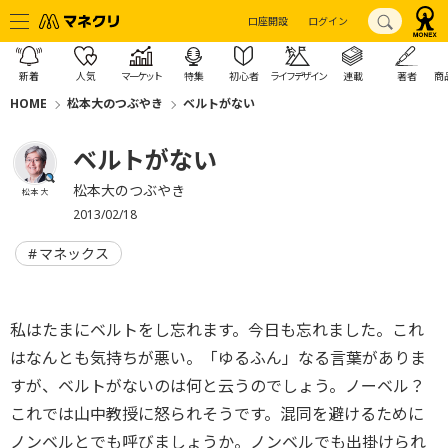
口座開設
ログイン
新着
人気
マーケット
特集
初心者
ライフデザイン
連載
著者
商
HOME
松本大のつぶやき
ベルトがない
ベルトがない
松本大のつぶやき
松本 大
2013/02/18
マネックス
私はたまにベルトをし忘れます。今日も忘れました。これ
はなんとも気持ちが悪い。「ゆるふん」なる言葉がありま
すが、ベルトがないのは何と云うのでしょう。ノーベル？
これでは山中教授に怒られそうです。混同を避けるために
ノンベルとでも呼びましょうか。ノンベルでも出掛けられ