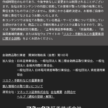
作成時現在のものであり、今後予告なしに変更または削除されることがござい
ます。当社は本コンテンツの内容に依拠してお客様が取った行動の結果に対し
責任を負うものではございません。投資にかかる最終決定は、お客様ご自身の
判断と責任でなさるようお願いいたします。
本コンテンツでは当社でお取扱している商品・サービス等について言及してい
る部分があります。商品ごとに手数料等およびリスクは異なりますので、詳し
くは「契約締結前交付書面」、「上場有価証券等書面」、「目論見書」、「目
論見書補完書面」または当社ウェブサイトの「
リスク・手数料などの重要事項
に関する説明
」をよくお読みください。
金融商品取引業者 関東財務局長（金商）第165号
日本証券業協会、一般社団法人 第二種金融商品取引業協会、一般社
団法人 金融先物取引業協会、
一般社団法人 日本暗号資産等取引業協会、一般社団法人 資産運用業
協会
リスク・手数料などの重要事項
個人情報のお取り扱いについて
マネックス証券株式会社
会社概要
お問合せ
ヘルプ（通知の登録・解除）