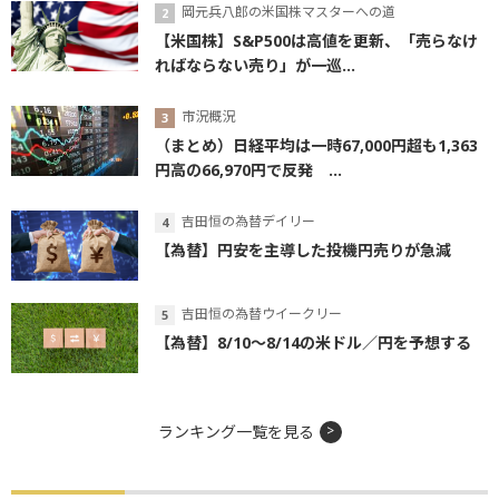
岡元兵八郎の米国株マスターへの道
【米国株】S&P500は高値を更新、「売らなけ
ればならない売り」が一巡...
市況概況
（まとめ）日経平均は一時67,000円超も1,363
円高の66,970円で反発 ...
吉田恒の為替デイリー
【為替】円安を主導した投機円売りが急減
吉田恒の為替ウイークリー
【為替】8/10～8/14の米ドル／円を予想する
ランキング一覧を見る