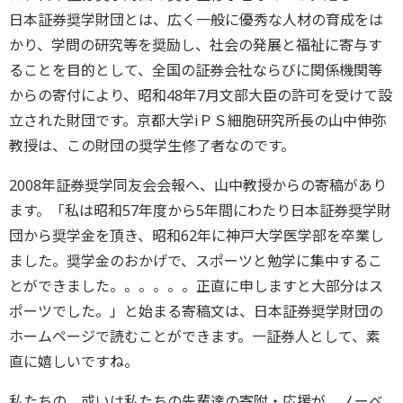
日本証券奨学財団とは、広く一般に優秀な人材の育成をは
かり、学問の研究等を奨励し、社会の発展と福祉に寄与す
ることを目的として、全国の証券会社ならびに関係機関等
からの寄付により、昭和48年7月文部大臣の許可を受けて設
立された財団です。京都大学iＰＳ細胞研究所長の山中伸弥
教授は、この財団の奨学生修了者なのです。
2008年証券奨学同友会会報へ、山中教授からの寄稿があり
ます。「私は昭和57年度から5年間にわたり日本証券奨学財
団から奨学金を頂き、昭和62年に神戸大学医学部を卒業し
ました。奨学金のおかげで、スポーツと勉学に集中するこ
とができました。。。。。。正直に申しますと大部分はス
ポーツでした。」と始まる寄稿文は、日本証券奨学財団の
ホームページで読むことができます。一証券人として、素
直に嬉しいですね。
私たちの、或いは私たちの先輩達の寄附・応援が、ノーベ