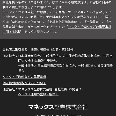
責任を負うものではございません。投資にかかる最終決定は、お客様ご自身の
判断と責任でなさるようお願いいたします。
本コンテンツでは当社でお取扱している商品・サービス等について言及してい
る部分があります。商品ごとに手数料等およびリスクは異なりますので、詳し
くは「契約締結前交付書面」、「上場有価証券等書面」、「目論見書」、「目
論見書補完書面」または当社ウェブサイトの「
リスク・手数料などの重要事項
に関する説明
」をよくお読みください。
金融商品取引業者 関東財務局長（金商）第165号
日本証券業協会、一般社団法人 第二種金融商品取引業協会、一般社
団法人 金融先物取引業協会、
一般社団法人 日本暗号資産等取引業協会、一般社団法人 資産運用業
協会
リスク・手数料などの重要事項
個人情報のお取り扱いについて
マネックス証券株式会社
会社概要
お問合せ
ヘルプ（通知の登録・解除）