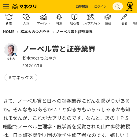
口座開設
ログイン
新着
人気
マーケット
特集
初心者
ライフデザイン
連載
著者
商
HOME
松本大のつぶやき
ノーベル賞と証券業界
ノーベル賞と証券業界
松本大のつぶやき
松本 大
2012/10/16
マネックス
さて、ノーベル賞と日本の証券業界にどんな繋がりがある
か。そんなものあるかい！と仰る方もいらっしゃるかも知
れませんが、これが大アリなのです。なんと、あのｉＰＳ
細胞でノーベル生理学・医学賞を受賞された山中伸弥教授
は、日本証券奨学財団の奨学生修了者なのです。嬉しい！