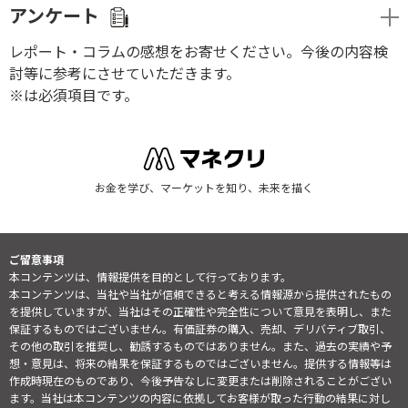
アンケート
レポート・コラムの感想をお寄せください。今後の内容検
討等に参考にさせていただきます。
※は必須項目です。
お金を学び、マーケットを知り、未来を描く
ご留意事項
本コンテンツは、情報提供を目的として行っております。
本コンテンツは、当社や当社が信頼できると考える情報源から提供されたもの
を提供していますが、当社はその正確性や完全性について意見を表明し、また
保証するものではございません。有価証券の購入、売却、デリバティブ取引、
その他の取引を推奨し、勧誘するものではありません。また、過去の実績や予
想・意見は、将来の結果を保証するものではございません。提供する情報等は
作成時現在のものであり、今後予告なしに変更または削除されることがござい
ます。当社は本コンテンツの内容に依拠してお客様が取った行動の結果に対し