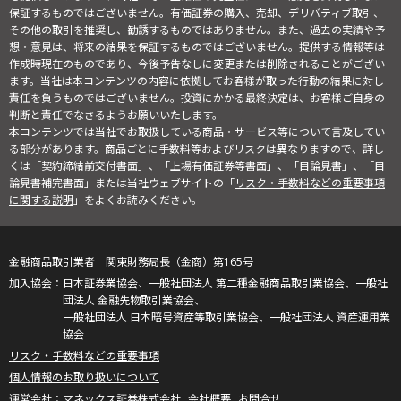
保証するものではございません。有価証券の購入、売却、デリバティブ取引、
その他の取引を推奨し、勧誘するものではありません。また、過去の実績や予
想・意見は、将来の結果を保証するものではございません。提供する情報等は
作成時現在のものであり、今後予告なしに変更または削除されることがござい
ます。当社は本コンテンツの内容に依拠してお客様が取った行動の結果に対し
責任を負うものではございません。投資にかかる最終決定は、お客様ご自身の
判断と責任でなさるようお願いいたします。
本コンテンツでは当社でお取扱している商品・サービス等について言及してい
る部分があります。商品ごとに手数料等およびリスクは異なりますので、詳し
くは「契約締結前交付書面」、「上場有価証券等書面」、「目論見書」、「目
論見書補完書面」または当社ウェブサイトの「
リスク・手数料などの重要事項
に関する説明
」をよくお読みください。
金融商品取引業者 関東財務局長（金商）第165号
日本証券業協会、一般社団法人 第二種金融商品取引業協会、一般社
団法人 金融先物取引業協会、
一般社団法人 日本暗号資産等取引業協会、一般社団法人 資産運用業
協会
リスク・手数料などの重要事項
個人情報のお取り扱いについて
マネックス証券株式会社
会社概要
お問合せ