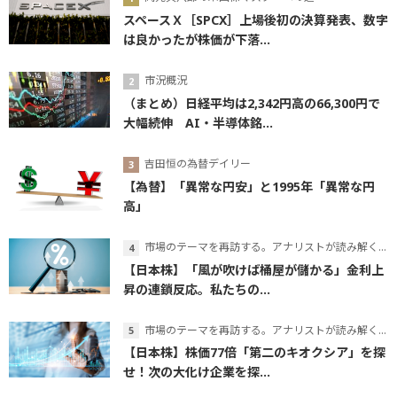
スペースＸ［SPCX］上場後初の決算発表、数字
は良かったが株価が下落...
市況概況
（まとめ）日経平均は2,342円高の66,300円で
大幅続伸 AI・半導体銘...
吉田恒の為替デイリー
【為替】「異常な円安」と1995年「異常な円
高」
市場のテーマを再訪する。アナリストが読み解くテーマの本質
【日本株】「風が吹けば桶屋が儲かる」金利上
昇の連鎖反応。私たちの...
市場のテーマを再訪する。アナリストが読み解くテーマの本質
【日本株】株価77倍「第二のキオクシア」を探
せ！次の大化け企業を探...