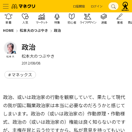
口座開設
ログイン
新着
人気
マーケット
特集
初心者
ライフデザイン
連載
著者
商
HOME
松本大のつぶやき
政治
政治
松本大のつぶやき
松本 大
2012/08/08
マネックス
政治、或いは政治家の行動を観察していて、果たして現代
の我が国に職業政治家は本当に必要なのだろうかと感じて
しまいます。政治の（或いは政治家の）作動原理・作動様
式、政治の（或いは政治家の）権能は良く知らないのです
が、主権在民と云う位ですから、私が意見を持ってもいい