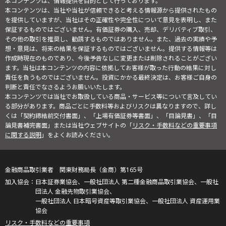
本コンテンツは、情報提供を目的として行っております。
本コンテンツは、当社や当社が信頼できると考える情報源から提供されたもの
を提供していますが、当社はその正確性や完全性について意見を表明し、また
保証するものではございません。有価証券の購入、売却、デリバティブ取引、
その他の取引を推奨し、勧誘するものではありません。また、過去の実績や予
想・意見は、将来の結果を保証するものではございません。提供する情報等は
作成時現在のものであり、今後予告なしに変更または削除されることがござい
ます。当社は本コンテンツの内容に依拠してお客様が取った行動の結果に対し
責任を負うものではございません。投資にかかる最終決定は、お客様ご自身の
判断と責任でなさるようお願いいたします。
本コンテンツでは当社でお取扱している商品・サービス等について言及してい
る部分があります。商品ごとに手数料等およびリスクは異なりますので、詳し
くは「契約締結前交付書面」、「上場有価証券等書面」、「目論見書」、「目
論見書補完書面」または当社ウェブサイトの「
リスク・手数料などの重要事項
に関する説明
」をよくお読みください。
金融商品取引業者 関東財務局長（金商）第165号
日本証券業協会、一般社団法人 第二種金融商品取引業協会、一般社
団法人 金融先物取引業協会、
一般社団法人 日本暗号資産等取引業協会、一般社団法人 資産運用業
協会
リスク・手数料などの重要事項