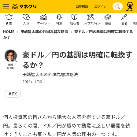
口座開設
ログイン
新着
人気
マーケット
特集
初心者
ライフデザイン
連載
著者
商
HOME
田嶋智太郎の外国為替攻略法
豪ドル／円の基調は明確に転換する
か？
豪ドル／円の基調は明確に転換す
るか？
田嶋
智太郎
田嶋智太郎の外国為替攻略法
2011/11/30
FX
個人投資家の皆さんから絶大な人気を得ている豪ドル／
円。長らくの間、ドル／円が極めて動意に乏しい展開を続
けてきたことも豪ドル／円が人気の理由の一つです。