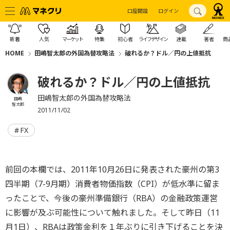
口座開設
ログイン
新着
人気
マーケット
特集
初心者
ライフデザイン
連載
著者
商
HOME
田嶋智太郎の外国為替攻略法
破れるか？ドル／円の上値抵抗
破れるか？ドル／円の上値抵抗
田嶋智太郎の外国為替攻略法
田嶋
智太郎
2011/11/02
FX
前回の本欄では、2011年10月26日に発表された豪州の第3
四半期（7-9月期）消費者物価指数（CPI）が低水準に留ま
ったことで、今後の豪州準備銀行（RBA）の金融政策運営
に影響が及ぶ可能性について触れました。そして昨日（11
月1日）、RBAは政策金利を１年ぶりに引き下げることを決