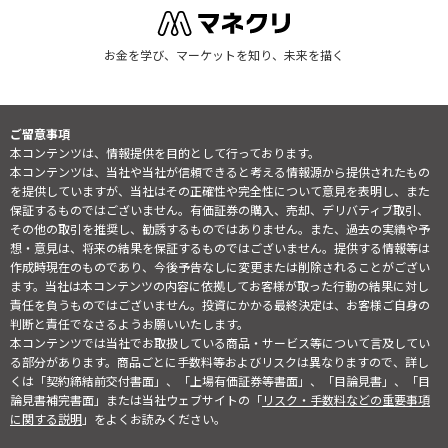
お金を学び、マーケットを知り、未来を描く
ご留意事項
本コンテンツは、情報提供を目的として行っております。
本コンテンツは、当社や当社が信頼できると考える情報源から提供されたもの
を提供していますが、当社はその正確性や完全性について意見を表明し、また
保証するものではございません。有価証券の購入、売却、デリバティブ取引、
その他の取引を推奨し、勧誘するものではありません。また、過去の実績や予
想・意見は、将来の結果を保証するものではございません。提供する情報等は
作成時現在のものであり、今後予告なしに変更または削除されることがござい
ます。当社は本コンテンツの内容に依拠してお客様が取った行動の結果に対し
責任を負うものではございません。投資にかかる最終決定は、お客様ご自身の
判断と責任でなさるようお願いいたします。
本コンテンツでは当社でお取扱している商品・サービス等について言及してい
る部分があります。商品ごとに手数料等およびリスクは異なりますので、詳し
くは「契約締結前交付書面」、「上場有価証券等書面」、「目論見書」、「目
論見書補完書面」または当社ウェブサイトの「
リスク・手数料などの重要事項
に関する説明
」をよくお読みください。