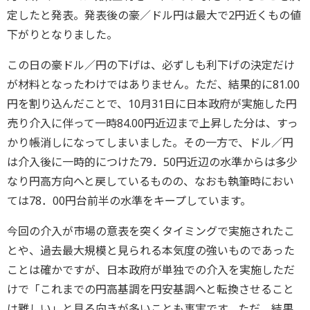
定したと発表。発表後の豪／ドル円は最大で2円近くもの値
下がりとなりました。
この日の豪ドル／円の下げは、必ずしも利下げの決定だけ
が材料となったわけではありません。ただ、結果的に81.00
円を割り込んだことで、10月31日に日本政府が実施した円
売り介入に伴って一時84.00円近辺まで上昇した分は、すっ
かり帳消しになってしまいました。その一方で、ドル／円
は介入後に一時的につけた79．50円近辺の水準からは多少
なり円高方向へと戻しているものの、なおも執筆時におい
ては78．00円台前半の水準をキープしています。
今回の介入が市場の意表を突くタイミングで実施されたこ
とや、過去最大規模と見られる本気度の強いものであった
ことは確かですが、日本政府が単独での介入を実施しただ
けで「これまでの円高基調を円安基調へと転換させること
は難しい」と見る向きが多いことも事実です。ただ、結果