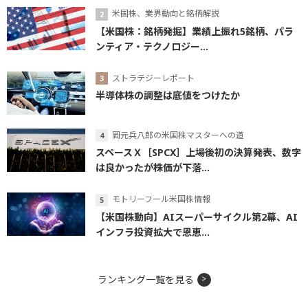
米国株、業界動向と銘柄解説
【米国株：銘柄発掘】業績上振れ5銘柄、パラ
ンティア・テクノロジー...
ストラテジーレポート
半導体株の調整は底値をつけたか
岡元兵八郎の米国株マスターへの道
スペースＸ［SPCX］上場後初の決算発表、数字
は良かったが株価が下落...
モトリーフール米国株情報
【米国株動向】AIスーパーサイクル第2幕、AI
インフラ投資拡大で恩恵...
ランキング一覧を見る