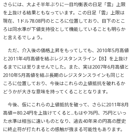
さらには、大よそ半年ぶりに一目均衡表の日足「雲」上限
を上抜ける結果ともなっています。この日足「雲」上限は
現在、1ドル78.08円のところに位置しており、目下のとこ
ろは同水準が下値支持役として機能していることも明らか
と言えるでしょう。
ただ、介入後の価格上昇をもってしても、2010年5月高値
と2011年4月高値を結ぶレジスタンスライン【B】を上抜け
るまでには至りませんでした。また、実は2007年6月高値と
2010年5月高値を結ぶ長期のレジスタンスラインも同じと
ころに位置しており、今後はこれらの上値抵抗を破れるか
どうかが大きな意味を持ってくることとなります。
今後、仮にこれらの上値抵抗を破って、さらに2011年8月
高値＝80.24円を上抜けてくると...もはや76円、75円といっ
た水準は相当に遠いものとなり、過去40年来の円高の歴史
に終止符が打たれるとの感触が強まる可能性もあります。