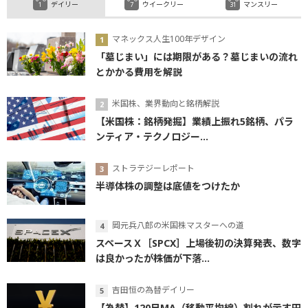
デイリー
ウイークリー
マンスリー
マネックス人生100年デザイン
「墓じまい」には期限がある？墓じまいの流れ
とかかる費用を解説
米国株、業界動向と銘柄解説
【米国株：銘柄発掘】業績上振れ5銘柄、パラ
ンティア・テクノロジー...
ストラテジーレポート
半導体株の調整は底値をつけたか
岡元兵八郎の米国株マスターへの道
スペースＸ［SPCX］上場後初の決算発表、数字
は良かったが株価が下落...
吉田恒の為替デイリー
【為替】120日MA（移動平均線）割れが示す円