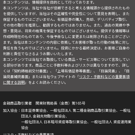
本コンテンツは、情報提供を目的として行っております。
本コンテンツは、当社や当社が信頼できると考える情報源から提供されたもの
を提供していますが、当社はその正確性や完全性について意見を表明し、また
保証するものではございません。有価証券の購入、売却、デリバティブ取引、
その他の取引を推奨し、勧誘するものではありません。また、過去の実績や予
想・意見は、将来の結果を保証するものではございません。提供する情報等は
作成時現在のものであり、今後予告なしに変更または削除されることがござい
ます。当社は本コンテンツの内容に依拠してお客様が取った行動の結果に対し
責任を負うものではございません。投資にかかる最終決定は、お客様ご自身の
判断と責任でなさるようお願いいたします。
本コンテンツでは当社でお取扱している商品・サービス等について言及してい
る部分があります。商品ごとに手数料等およびリスクは異なりますので、詳し
くは「契約締結前交付書面」、「上場有価証券等書面」、「目論見書」、「目
論見書補完書面」または当社ウェブサイトの「
リスク・手数料などの重要事項
に関する説明
」をよくお読みください。
金融商品取引業者 関東財務局長（金商）第165号
日本証券業協会、一般社団法人 第二種金融商品取引業協会、一般社
団法人 金融先物取引業協会、
一般社団法人 日本暗号資産等取引業協会、一般社団法人 資産運用業
協会
リスク・手数料などの重要事項