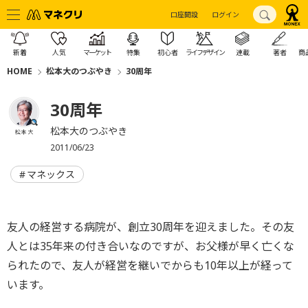
口座開設
ログイン
新着
人気
マーケット
特集
初心者
ライフデザイン
連載
著者
商
HOME
松本大のつぶやき
30周年
30周年
松本大のつぶやき
松本 大
2011/06/23
マネックス
友人の経営する病院が、創立30周年を迎えました。その友
人とは35年来の付き合いなのですが、お父様が早く亡くな
られたので、友人が経営を継いでからも10年以上が経って
います。