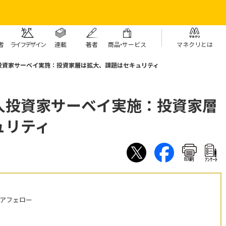
者
ライフデザイン
連載
著者
商
品・
サービス
マネクリとは
投資家サーベイ実施：投資家層は拡大、課題はセキュリティ
人投資家サーベイ実施：投資家層
ュリティ
印刷
ｱﾝｹｰﾄ
ニアフェロー