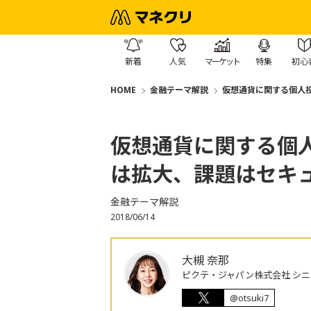
新着
人気
マーケット
特集
初心
HOME
金融テーマ解説
仮想通貨に関する個人
仮想通貨に関する個
は拡大、課題はセキ
金融テーマ解説
2018/06/14
大槻 奈那
ピクテ・ジャパン株式会社 シ
@otsuki7