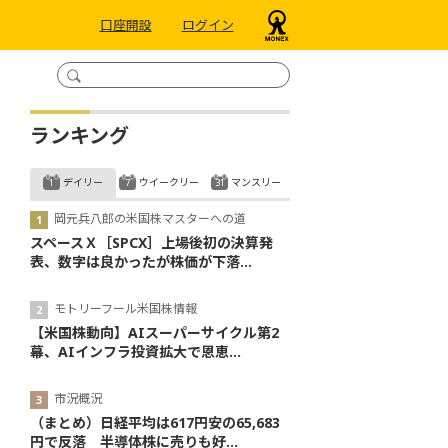
口座開設
ログイン
ランキング
デイリー
ウイークリー
マンスリー
岡元兵八郎の米国株マスターへの道
スペースＸ［SPCX］上場後初の決算発
表、数字は良かったが株価が下落...
モトリーフール米国株情報
【米国株動向】AIスーパーサイクル第2
幕、AIインフラ投資拡大で恩恵...
市況概況
（まとめ）日経平均は617円安の65,683
円で反落 半導体株に売りも好...