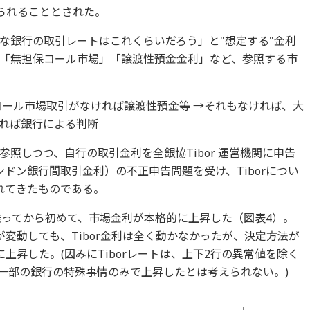
められることとされた。
な銀行の取引レートはこれくらいだろう」と"想定する"金利
「無担保コール市場」「譲渡性預金金利」など、参照する市
コール市場取引がなければ譲渡性預金等 →それもなければ、大
ければ銀行による判断
照しつつ、自行の取引金利を全銀協Tibor 運営機関に申告
ンドン銀行間取引金利）の不正申告問題を受け、Tiborについ
れてきたものである。
に乗ってから初めて、市場金利が本格的に上昇した（図表4）。
変動しても、Tibor金利は全く動かなかったが、決定方法が
に上昇した。(因みにTiborレートは、上下2行の異常値を除く
、一部の銀行の特殊事情のみで上昇したとは考えられない。)