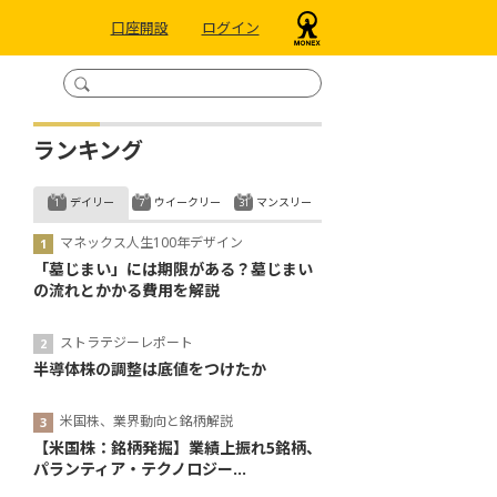
口座開設
ログイン
ランキング
デイリー
ウイークリー
マンスリー
マネックス人生100年デザイン
「墓じまい」には期限がある？墓じまい
の流れとかかる費用を解説
ストラテジーレポート
半導体株の調整は底値をつけたか
米国株、業界動向と銘柄解説
【米国株：銘柄発掘】業績上振れ5銘柄、
パランティア・テクノロジー...