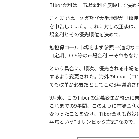
Tibor金利は、市場金利を反映して決
これまでは、メガ及び大手地銀が「優良
を申告していた。これに対し改正後は、
場金利とその優先順位を決めて、
無担保コール市場をまず参照 →適切な
口定期、OIS等の市場金利 →それもな
という具合に、順次、優先される市場を参
するよう変更された。海外のLibor（ロ
ても改革が必要だとしてこの3年議論さ
9月末、このTiborの定義変更が軌道
これまでの9年間、このように市場金利が
変わったことを受け、Tibor金利も微妙
平均という"オリンピック方式"なので