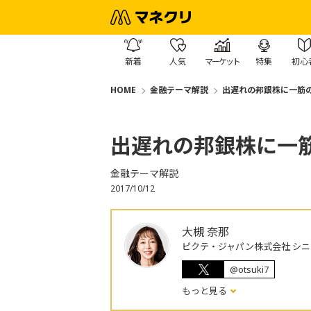
新着
人気
マーケット
特集
初心
HOME
金融テーマ解説
出遅れの邦銀株に一筋
出遅れの邦銀株に一
金融テーマ解説
2017/10/12
大槻 奈那
ピクテ・ジャパン株式会社 シ
@otsuki7
もっと見る