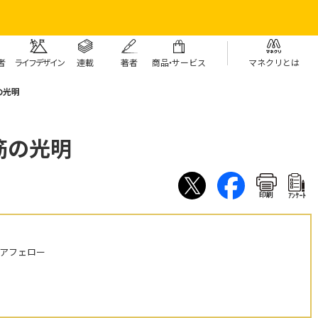
者
ライフデザイン
連載
著者
商
品・
サービス
マネクリとは
の光明
筋の光明
印刷
ｱﾝｹｰﾄ
ニアフェロー