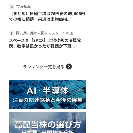
市況概況
（まとめ）日経平均は76円安の65,606円
で小幅に続落 来週は米物価指...
岡元兵八郎の米国株マスターへの道
スペースＸ［SPCX］上場後初の決算発
表、数字は良かったが株価が下落...
ランキング一覧を見る