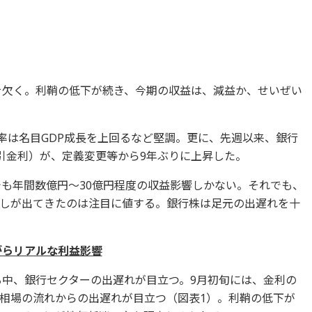
を欠く。利鞘の低下が続き、今期の収益は、減益か、せいぜい
び率は名目GDP成長を上回るなど堅調。更に、先週以来、銀行
取引金利）が、定義変更等から9年ぶりに上昇した。
でも年間数億円～30億円程度の収益影響しかない。それでも、
しが出てきたのは注目に値する。銀行株は足元の出遅れを十
ながらリアルな利益影響
る中、銀行セクターの出遅れが目立つ。9月初旬には、金利の
相場の流れからの出遅れが目立つ（図表1）。利鞘の低下が