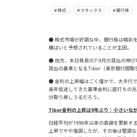
株式
マネックス
銀行株
● 株式市場が好調な中、銀行株は精彩
横ばいと予想されていることが主因。
● 他方、本日発表の7-9月の貸出の伸
貸出の基準となるTibor（東京銀行間
● 金利の上昇幅はごく僅かで、大手行
長年低迷してきた基準金利に底打ちの兆
分取り戻しうるだろう。
Tibor金利の上昇は9年ぶり：小さい
日経平均が1996年以来の高値を更新す
上昇でやや復調したが、その後は堅調な