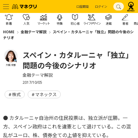
口座開設
ログイン
新着
人気
マーケット
特集
初心者
ライフデザイン
連載
著者
商
HOME
金融テーマ解説
スペイン・カタルーニャ「独立」問題の今後のシ
ナリオ
スペイン・カタルーニャ「独立」
問題の今後のシナリオ
大槻 奈那
金融テーマ解説
2017/10/05
株式
マネックス
● カタルーニャ自治州の住民投票は、独立派が圧勝。一
方、スペイン政府はこれを違憲として退けている。この混
乱がユーロ、株、債券全ての上値を抑えている。