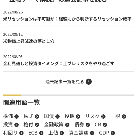
2022/08/26
米リセッションは不可避か：経験則から判断するリセッション確率
2022/08/12
米物価上昇減速の落とし穴
2022/08/05
金利見通しと投資タイミング：上ブレリスクをやり過ごす
過去記事一覧を見る
関連用語一覧
株価
株式
国債
投機
リスク
一服
投資
格付
金融政策
債券
CB
利回り
ECB
上値
資金調達
GDP