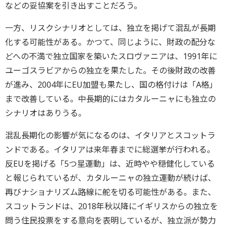
などの妥協案を引き出すことだろう。
一方、リスクシナリオとしては、独立を掲げて混乱が長期
化する可能性がある。かつて、同じように、財政の配分な
どへの不満で独立国家を築いたスロヴァニアは、1991年に
ユーゴスラビアからの独立を果たした。その後財政の改善
が進み、2004年にEU加盟も果たし、国の格付けは「A格」
まで改善している。中長期的にはカタルーニャにも独立の
シナリオはありうる。
混乱長期化の影響が気になるのは、イタリアとスコットラ
ンドである。イタリアは来年春までに総選挙が行われる。
反EUを掲げる「5つ星運動」は、近時やや穏健化している
と報じられているが、カタルーニャの独立運動が続けば、
再びナショナリズム路線に舵を切る可能性がある。また、
スコットランドは、2018年秋以降にイギリスからの独立を
問う住民投票をする意向を表明しているが、独立派が勢力