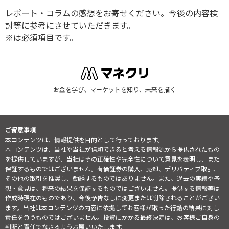
レポート・コラムの感想をお寄せください。今後の内容検
討等に参考にさせていただきます。
※は必須項目です。
お金を学び、マーケットを知り、未来を描く
ご留意事項
本コンテンツは、情報提供を目的として行っております。
本コンテンツは、当社や当社が信頼できると考える情報源から提供されたもの
を提供していますが、当社はその正確性や完全性について意見を表明し、また
保証するものではございません。有価証券の購入、売却、デリバティブ取引、
その他の取引を推奨し、勧誘するものではありません。また、過去の実績や予
想・意見は、将来の結果を保証するものではございません。提供する情報等は
作成時現在のものであり、今後予告なしに変更または削除されることがござい
ます。当社は本コンテンツの内容に依拠してお客様が取った行動の結果に対し
責任を負うものではございません。投資にかかる最終決定は、お客様ご自身の
判断と責任でなさるようお願いいたします。