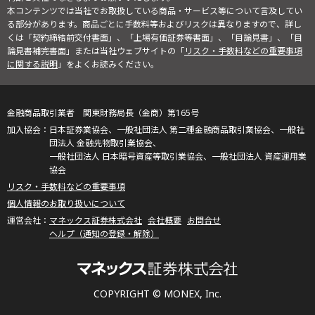
本コンテンツでは当社でお取扱している商品・サービス等について言及してい
る部分があります。商品ごとに手数料等およびリスクは異なりますので、詳し
くは「契約締結前交付書面」、「上場有価証券等書面」、「目論見書」、「目
論見書補完書面」または当社ウェブサイトの「
リスク・手数料などの重要事項
に関する説明
」をよくお読みください。
金融商品取引業者 関東財務局長（金商）第165号
日本証券業協会、一般社団法人 第二種金融商品取引業協会、一般社
団法人 金融先物取引業協会、
一般社団法人 日本暗号資産等取引業協会、一般社団法人 資産運用業
協会
リスク・手数料などの重要事項
個人情報のお取り扱いについて
マネックス証券株式会社
会社概要
お問合せ
ヘルプ（通知の登録・解除）
COPYRIGHT © MONEX, Inc.