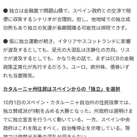
● 独立は金融面で問題山積で、スペイン政府との交渉で穏
便に収束するシナリオが合理的。但し、他地域での独立成
功例もあり独立の気運が長期間燻る可能性は排除できず。
● 仮に独立運動が続き、イタリアやスコットランドに影響
が波及するとしても、足元の大混乱は沈静化の方向。リス
クが波及するとしても、かなり先の話で、まずはECBの金融
政策正常化が先行するだろう。ユーロ、欧州株、債券いず
れも当面強気。
カタルーニャ州住民はスペインからの「独立」を選択
10月1日のスペイン・カタルーニャ自治州の住民投票では、
独立賛成派が9割を占める大勝となった。州政府は週明けま
でに独立宣言を行うべく動いている。一方、スペイン中央
政府はこれを阻止すべく、自治権停止を示唆している。現
地では依然デモ等の混乱が収まらない。