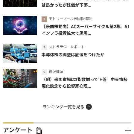
は良かったが株価が下落...
モトリーフール米国株情報
【米国株動向】AIスーパーサイクル第2幕、AI
インフラ投資拡大で恩恵...
ストラテジーレポート
半導体株の調整は底値をつけたか
市況概況
（朝）米国市場は3指数揃って下落 中東情勢
悪化懸念から投資家心理...
ランキング一覧を見る
アンケート