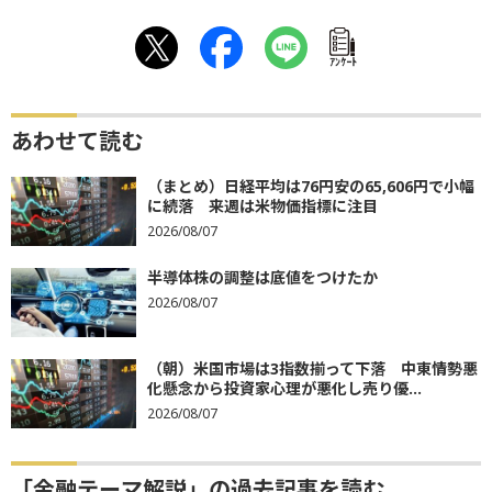
ｱﾝｹｰﾄ
あわせて読む
（まとめ）日経平均は76円安の65,606円で小幅
に続落 来週は米物価指標に注目
2026/08/07
半導体株の調整は底値をつけたか
2026/08/07
（朝）米国市場は3指数揃って下落 中東情勢悪
化懸念から投資家心理が悪化し売り優...
2026/08/07
「金融テーマ解説」の過去記事を読む