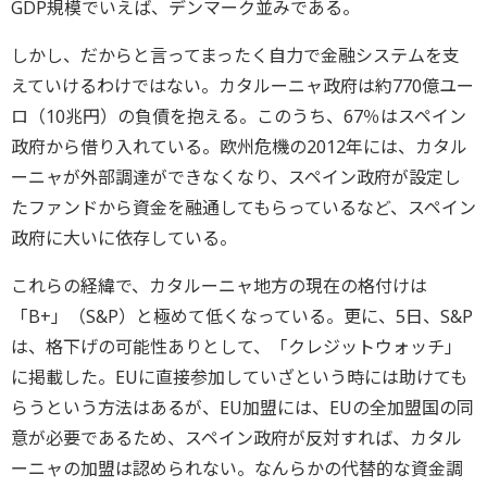
GDP規模でいえば、デンマーク並みである。
しかし、だからと言ってまったく自力で金融システムを支
えていけるわけではない。カタルーニャ政府は約770億ユー
ロ（10兆円）の負債を抱える。このうち、67％はスペイン
政府から借り入れている。欧州危機の2012年には、カタル
ーニャが外部調達ができなくなり、スペイン政府が設定し
たファンドから資金を融通してもらっているなど、スペイン
政府に大いに依存している。
これらの経緯で、カタルーニャ地方の現在の格付けは
「B+」（S&P）と極めて低くなっている。更に、5日、S&P
は、格下げの可能性ありとして、「クレジットウォッチ」
に掲載した。EUに直接参加していざという時には助けても
らうという方法はあるが、EU加盟には、EUの全加盟国の同
意が必要であるため、スペイン政府が反対すれば、カタル
ーニャの加盟は認められない。なんらかの代替的な資金調