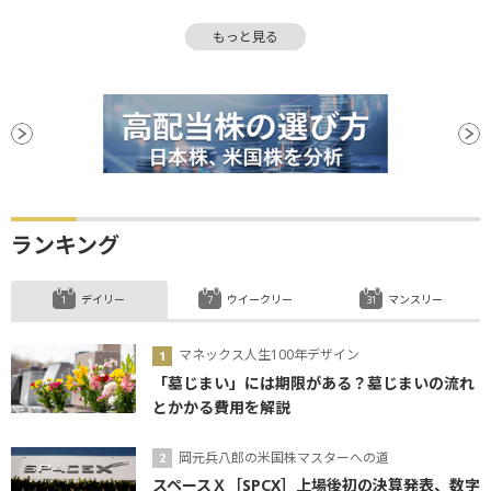
ファンド
もっと見る
ランキング
デイリー
ウイークリー
マンスリー
マネックス人生100年デザイン
「墓じまい」には期限がある？墓じまいの流れ
とかかる費用を解説
岡元兵八郎の米国株マスターへの道
スペースＸ［SPCX］上場後初の決算発表、数字