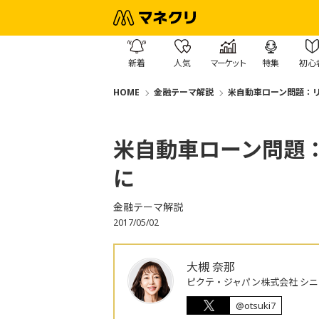
新着
人気
マーケット
特集
初心
HOME
金融テーマ解説
米自動車ローン問題：
米自動車ローン問題
に
金融テーマ解説
2017/05/02
大槻 奈那
ピクテ・ジャパン株式会社 シ
@otsuki7