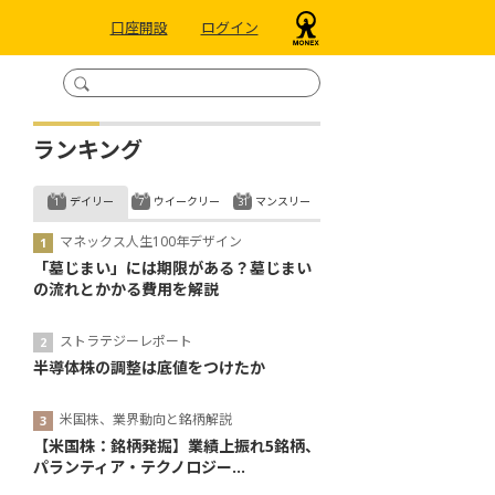
口座開設
ログイン
ランキング
デイリー
ウイークリー
マンスリー
マネックス人生100年デザイン
「墓じまい」には期限がある？墓じまい
の流れとかかる費用を解説
ストラテジーレポート
半導体株の調整は底値をつけたか
米国株、業界動向と銘柄解説
【米国株：銘柄発掘】業績上振れ5銘柄、
パランティア・テクノロジー...