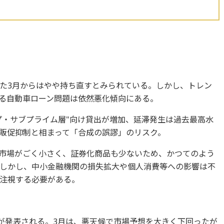
た3月からはやや持ち直すとみられている。しかし、トレン
る自動車ローン問題は依然悪化傾向にある。
プ・サブプライム層"向け貸出が増加、延滞発生は過去最高水
販促抑制と相まって「合成の誤謬」のリスク。
市場がごく小さく、証券化商品も少ないため、かつてのよう
しかし、中小金融機関の損失拡大や個人消費等への影響は不
注視する必要がある。
数が発表される。3月は、悪天候で市場予想を大きく下回ったが