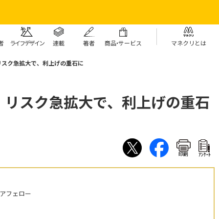
者
ライフデザイン
連載
著者
商
品・
サービス
マネクリとは
リスク急拡大で、利上げの重石に
：リスク急拡大で、利上げの重石
印刷
ｱﾝｹｰﾄ
ニアフェロー