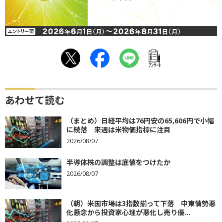
ｱﾝｹｰﾄ
あわせて読む
（まとめ）日経平均は76円安の65,606円で小幅
に続落 来週は米物価指標に注目
2026/08/07
半導体株の調整は底値をつけたか
2026/08/07
（朝）米国市場は3指数揃って下落 中東情勢悪
化懸念から投資家心理が悪化し売り優...