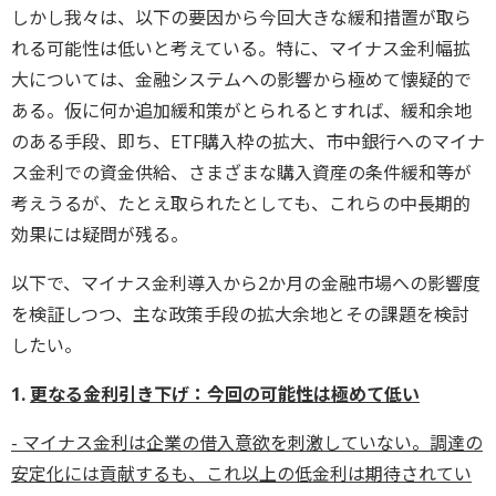
しかし我々は、以下の要因から今回大きな緩和措置が取ら
れる可能性は低いと考えている。特に、マイナス金利幅拡
大については、金融システムへの影響から極めて懐疑的で
ある。仮に何か追加緩和策がとられるとすれば、緩和余地
のある手段、即ち、ETF購入枠の拡大、市中銀行へのマイナ
ス金利での資金供給、さまざまな購入資産の条件緩和等が
考えうるが、たとえ取られたとしても、これらの中長期的
効果には疑問が残る。
以下で、マイナス金利導入から2か月の金融市場への影響度
を検証しつつ、主な政策手段の拡大余地とその課題を検討
したい。
1.
更なる金利引き下げ：今回の可能性は極めて低い
- マイナス金利は企業の借入意欲を刺激していない。調達の
安定化には貢献するも、これ以上の低金利は期待されてい