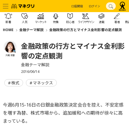
口座開設
ログイン
新着
人気
マーケット
特集
初心者
ライフデザイン
連載
著者
商
HOME
金融テーマ解説
金融政策の行方とマイナス金利影響の定点観測
金融政策の行方とマイナス金利影
響の定点観測
大槻 奈那
金融テーマ解説
2016/06/14
株式
マネックス
今週6月15-16日の日銀金融政策決定会合を控え、不安定感
を増す為替、株式市場から、追加緩和への期待が徐々に高
まっている。