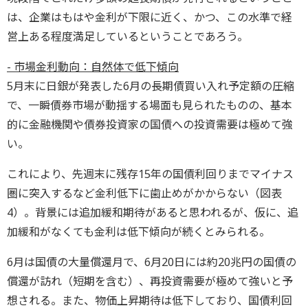
は、企業はもはや金利が下限に近く、かつ、この水準で経
営上ある程度満足しているということであろう。
- 市場金利動向：自然体で低下傾向
5月末に日銀が発表した6月の長期債買い入れ予定額の圧縮
で、一瞬債券市場が動揺する場面も見られたものの、基本
的に金融機関や債券投資家の国債への投資需要は極めて強
い。
これにより、先週末に残存15年の国債利回りまでマイナス
圏に突入するなど金利低下に歯止めがかからない（図表
4）。背景には追加緩和期待があると思われるが、仮に、追
加緩和がなくても金利は低下傾向が続くとみられる。
6月は国債の大量償還月で、6月20日には約20兆円の国債の
償還が訪れ（短期を含む）、再投資需要が極めて強いと予
想される。また、物価上昇期待は低下しており、国債利回