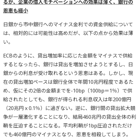
るが、企業の借入モチベーションへの効果は薄く、銀行の
恩恵も極小
日銀から市中銀行へのマイナス金利での資金供給について
は、相対的には可能性は高めだが、以下の点から効果は薄
い。
ECBのように、貸出増加率に応じた金額をマイナスで供給
するとなったら、銀行は貸出を増加させようとするし、日
銀からの利息が受け取れるという恩恵はある。しかし、現
在の貸出増加ペースは銀行全体で年間10兆円程度であるた
め、仮にその2倍の金額までを-10bp（100bp＝1％）で供
給されたとしても、銀行が得られる利息収入は年200億円
（20兆円ｘ0.1％）に過ぎない。逆に、銀行間の貸出拡大競
争が一層激化することになり、結局460兆円の貸出全体の利
鞘を圧迫することになる。平均利鞘が1bp圧迫されただけ
でも460億円のマイナスとなり、恩恵を相殺してしまう。