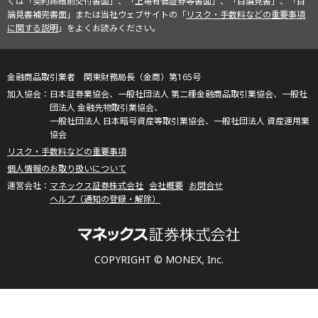
くは「契約締結前交付書面」、「上場有価証券等書面」、「目論見書」、「目
論見書補完書面」または当社ウェブサイトの「
リスク・手数料などの重要事項
に関する説明
」をよくお読みください。
金融商品取引業者 関東財務局長（金商）第165号
日本証券業協会、一般社団法人 第二種金融商品取引業協会、一般社
団法人 金融先物取引業協会、
一般社団法人 日本暗号資産等取引業協会、一般社団法人 資産運用業
協会
リスク・手数料などの重要事項
個人情報のお取り扱いについて
マネックス証券株式会社
会社概要
お問合せ
ヘルプ（通知の登録・解除）
COPYRIGHT © MONEX, Inc.