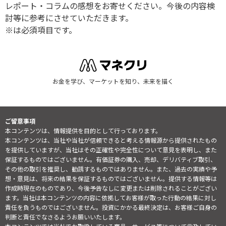
レポート・コラムの感想をお寄せください。今後の内容検
討等に参考にさせていただきます。
※は必須項目です。
お金を学び、マーケットを知り、未来を描く
ご留意事項
本コンテンツは、情報提供を目的として行っております。
本コンテンツは、当社や当社が信頼できると考える情報源から提供されたもの
を提供していますが、当社はその正確性や完全性について意見を表明し、また
保証するものではございません。有価証券の購入、売却、デリバティブ取引、
その他の取引を推奨し、勧誘するものではありません。また、過去の実績や予
想・意見は、将来の結果を保証するものではございません。提供する情報等は
作成時現在のものであり、今後予告なしに変更または削除されることがござい
ます。当社は本コンテンツの内容に依拠してお客様が取った行動の結果に対し
責任を負うものではございません。投資にかかる最終決定は、お客様ご自身の
判断と責任でなさるようお願いいたします。