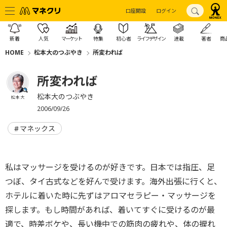
口座開設
ログイン
新着
人気
マーケット
特集
初心者
ライフデザイン
連載
著者
商
HOME
松本大のつぶやき
所変われば
所変われば
松本大のつぶやき
松本 大
2006/09/26
マネックス
私はマッサージを受けるのが好きです。日本では指圧、足
つぼ、タイ古式などを好んで受けます。海外出張に行くと、
ホテルに着いた時に先ずはアロマセラピー・マッサージを
探します。もし時間があれば、着いてすぐに受けるのが最
適で、時差ボケや、長い機中での筋肉の疲れや、体の捩れ