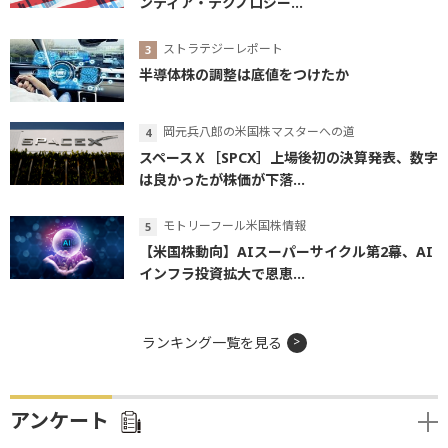
ンティア・テクノロジー...
ストラテジーレポート
半導体株の調整は底値をつけたか
岡元兵八郎の米国株マスターへの道
スペースＸ［SPCX］上場後初の決算発表、数字
は良かったが株価が下落...
モトリーフール米国株情報
【米国株動向】AIスーパーサイクル第2幕、AI
インフラ投資拡大で恩恵...
ランキング一覧を見る
アンケート