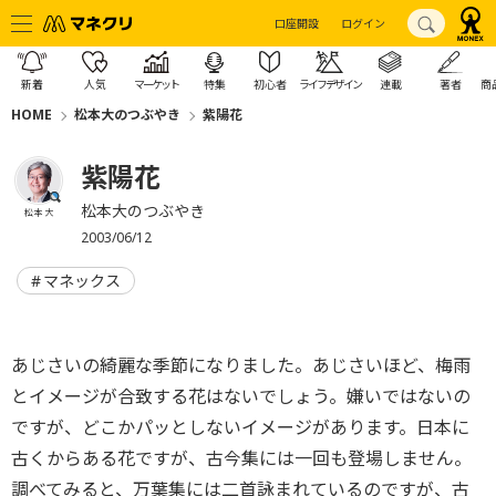
口座開設
ログイン
新着
人気
マーケット
特集
初心者
ライフデザイン
連載
著者
商
HOME
松本大のつぶやき
紫陽花
紫陽花
松本大のつぶやき
松本 大
2003/06/12
マネックス
あじさいの綺麗な季節になりました。あじさいほど、梅雨
とイメージが合致する花はないでしょう。嫌いではないの
ですが、どこかパッとしないイメージがあります。日本に
古くからある花ですが、古今集には一回も登場しません。
調べてみると、万葉集には二首詠まれているのですが、古