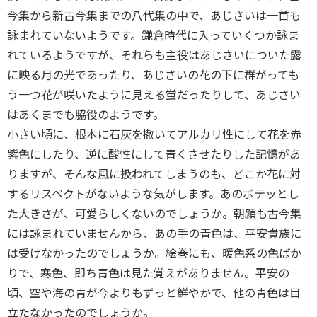
今集から新古今集までの八代集の中で、あじさいは一首も
詠まれていないようです。鎌倉時代に入っていくつか詠ま
れているようですが、それらも主役はあじさいについた露
に映る月の光であったり、あじさいの花の下に群がっても
う一つ花が咲いたように見える蛍だったりして、あじさい
はあくまでも脇役のようです。
小さい頃に、根本に石灰を撒いてアルカリ性にして花を赤
紫色にしたり、逆に酸性にして青くさせたりした記憶があ
りますが、そんな風に扱われてしまうのも、どこか花に対
するリスペクトがないような気がします。あのボテッとし
た大きさが、可愛らしくないのでしょうか。朝顔も古今集
には詠まれていませんから、あの手の青色は、平安貴族に
は受けなかったのでしょうか。絵巻にも、暖色系の色ばか
りで、寒色、即ち青色は見た覚えがありません。平安の
頃、空や海の青が今よりもずっと鮮やかで、他の青色は目
立たなかったのでしょうか。