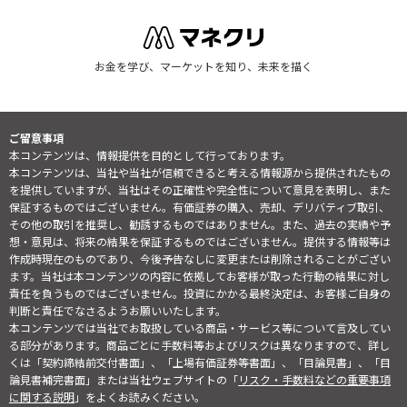
お金を学び、マーケットを知り、未来を描く
ご留意事項
本コンテンツは、情報提供を目的として行っております。
本コンテンツは、当社や当社が信頼できると考える情報源から提供されたもの
を提供していますが、当社はその正確性や完全性について意見を表明し、また
保証するものではございません。有価証券の購入、売却、デリバティブ取引、
その他の取引を推奨し、勧誘するものではありません。また、過去の実績や予
想・意見は、将来の結果を保証するものではございません。提供する情報等は
作成時現在のものであり、今後予告なしに変更または削除されることがござい
ます。当社は本コンテンツの内容に依拠してお客様が取った行動の結果に対し
責任を負うものではございません。投資にかかる最終決定は、お客様ご自身の
判断と責任でなさるようお願いいたします。
本コンテンツでは当社でお取扱している商品・サービス等について言及してい
る部分があります。商品ごとに手数料等およびリスクは異なりますので、詳し
くは「契約締結前交付書面」、「上場有価証券等書面」、「目論見書」、「目
論見書補完書面」または当社ウェブサイトの「
リスク・手数料などの重要事項
に関する説明
」をよくお読みください。