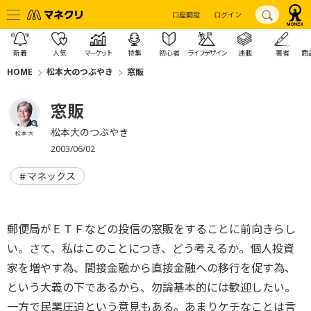
口座開設
ログイン
新着
人気
マーケット
特集
初心者
ライフデザイン
連載
著者
商
HOME
松本大のつぶやき
窓販
窓販
松本大のつぶやき
松本 大
2003/06/02
マネックス
郵便局がＥＴＦなどの投信の窓販をすることに前向きらし
い。さて、私はこのことにつき、どう考えるか。個人投資
家を増やす為、間接金融から直接金融への移行を促す為、
という大義の下であるから、勿論基本的には歓迎したい。
一方で民業圧迫という意見もある。あまりケチなことは言