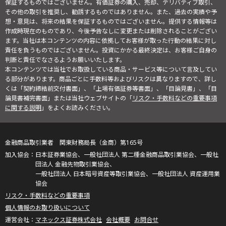
保証するものではございません。有価証券の購入、売却、デリバティブ取引、
その他の取引を推奨し、勧誘するものではありません。また、過去の実績や予
想・意見は、将来の結果を保証するものではございません。提供する情報等は
作成時現在のものであり、今後予告なしに変更または削除されることがござい
ます。当社は本コンテンツの内容に依拠してお客様が取った行動の結果に対し
責任を負うものではございません。投資にかかる最終決定は、お客様ご自身の
判断と責任でなさるようお願いいたします。
本コンテンツでは当社でお取扱している商品・サービス等について言及してい
る部分があります。商品ごとに手数料等およびリスクは異なりますので、詳し
くは「契約締結前交付書面」、「上場有価証券等書面」、「目論見書」、「目
論見書補完書面」または当社ウェブサイトの「
リスク・手数料などの重要事項
に関する説明
」をよくお読みください。
金融商品取引業者 関東財務局長（金商）第165号
日本証券業協会、一般社団法人 第二種金融商品取引業協会、一般社
団法人 金融先物取引業協会、
一般社団法人 日本暗号資産等取引業協会、一般社団法人 資産運用業
協会
リスク・手数料などの重要事項
個人情報のお取り扱いについて
マネックス証券株式会社
会社概要
お問合せ