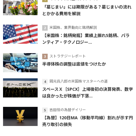
「墓じまい」には期限がある？墓じまいの流れ
とかかる費用を解説
米国株、業界動向と銘柄解説
【米国株：銘柄発掘】業績上振れ5銘柄、パラ
ンティア・テクノロジー...
ストラテジーレポート
半導体株の調整は底値をつけたか
岡元兵八郎の米国株マスターへの道
スペースＸ［SPCX］上場後初の決算発表、数字
は良かったが株価が下落...
吉田恒の為替デイリー
【為替】120日MA（移動平均線）割れが示す円
売り取引の損失