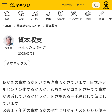
口座開設
ログイン
新着
人気
マーケット
特集
初心者
ライフデザイン
連載
著者
商
HOME
松本大のつぶやき
資本収支
資本収支
松本大のつぶやき
松本 大
2003/05/22
マネックス
我が国の資本収支をいつも注意深く見ています。日本がア
ルゼンチン化するか否か、即ち国民が母国を見捨てて資本
が逃避しているかどうか、を見極める一手段として気にし
ています。
過去１７年間の資本収支の平均は月マイナス８０００億円