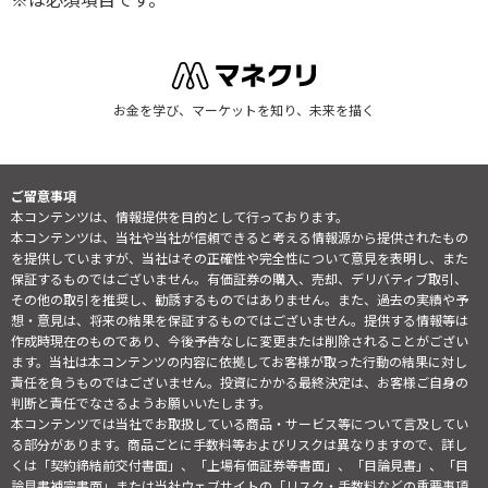
お金を学び、マーケットを知り、未来を描く
ご留意事項
本コンテンツは、情報提供を目的として行っております。
本コンテンツは、当社や当社が信頼できると考える情報源から提供されたもの
を提供していますが、当社はその正確性や完全性について意見を表明し、また
保証するものではございません。有価証券の購入、売却、デリバティブ取引、
その他の取引を推奨し、勧誘するものではありません。また、過去の実績や予
想・意見は、将来の結果を保証するものではございません。提供する情報等は
作成時現在のものであり、今後予告なしに変更または削除されることがござい
ます。当社は本コンテンツの内容に依拠してお客様が取った行動の結果に対し
責任を負うものではございません。投資にかかる最終決定は、お客様ご自身の
判断と責任でなさるようお願いいたします。
本コンテンツでは当社でお取扱している商品・サービス等について言及してい
る部分があります。商品ごとに手数料等およびリスクは異なりますので、詳し
くは「契約締結前交付書面」、「上場有価証券等書面」、「目論見書」、「目
論見書補完書面」または当社ウェブサイトの「
リスク・手数料などの重要事項