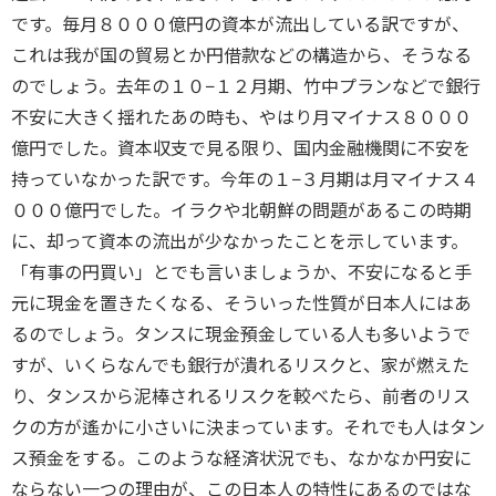
です。毎月８０００億円の資本が流出している訳ですが、
これは我が国の貿易とか円借款などの構造から、そうなる
のでしょう。去年の１０−１２月期、竹中プランなどで銀行
不安に大きく揺れたあの時も、やはり月マイナス８０００
億円でした。資本収支で見る限り、国内金融機関に不安を
持っていなかった訳です。今年の１−３月期は月マイナス４
０００億円でした。イラクや北朝鮮の問題があるこの時期
に、却って資本の流出が少なかったことを示しています。
「有事の円買い」とでも言いましょうか、不安になると手
元に現金を置きたくなる、そういった性質が日本人にはあ
るのでしょう。タンスに現金預金している人も多いようで
すが、いくらなんでも銀行が潰れるリスクと、家が燃えた
り、タンスから泥棒されるリスクを較べたら、前者のリス
クの方が遙かに小さいに決まっています。それでも人はタン
ス預金をする。このような経済状況でも、なかなか円安に
ならない一つの理由が、この日本人の特性にあるのではな