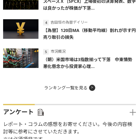
スペースＸ［SPCX］上場後初の決算発表、数字
は良かったが株価が下落...
吉田恒の為替デイリー
【為替】120日MA（移動平均線）割れが示す円
売り取引の損失
市況概況
（朝）米国市場は3指数揃って下落 中東情勢
悪化懸念から投資家心理...
ランキング一覧を見る
アンケート
レポート・コラムの感想をお寄せください。今後の内容検
討等に参考にさせていただきます。
※は必須項目です。