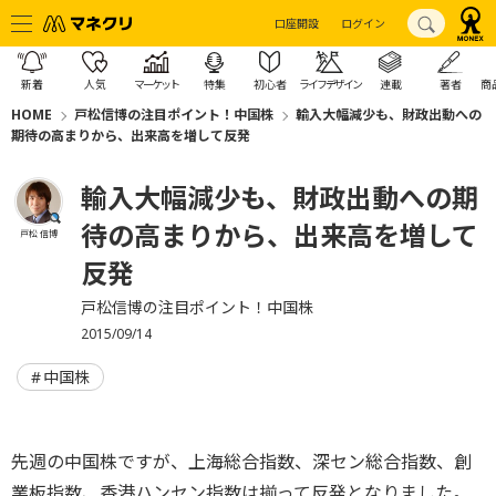
口座開設
ログイン
新着
人気
マーケット
特集
初心者
ライフデザイン
連載
著者
商
HOME
戸松信博の注目ポイント！中国株
輸入大幅減少も、財政出動への
期待の高まりから、出来高を増して反発
輸入大幅減少も、財政出動への期
待の高まりから、出来高を増して
戸松 信博
反発
戸松信博の注目ポイント！中国株
2015/09/14
中国株
先週の中国株ですが、上海総合指数、深セン総合指数、創
業板指数、香港ハンセン指数は揃って反発となりました。