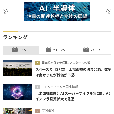
ランキング
デイリー
ウイークリー
マンスリー
岡元兵八郎の米国株マスターへの道
スペースＸ［SPCX］上場後初の決算発表、数字
は良かったが株価が下落...
モトリーフール米国株情報
【米国株動向】AIスーパーサイクル第2幕、AI
インフラ投資拡大で恩恵...
市況概況