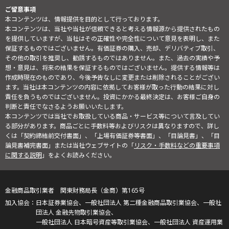
ご留意事項
本コンテンツは、情報提供を目的として行っております。
本コンテンツは、当社や当社が信頼できると考える情報源から提供されたもの
を提供していますが、当社はその正確性や完全性について意見を表明し、また
保証するものではございません。有価証券の購入、売却、デリバティブ取引、
その他の取引を推奨し、勧誘するものではありません。また、過去の実績や予
想・意見は、将来の結果を保証するものではございません。提供する情報等は
作成時現在のものであり、今後予告なしに変更または削除されることがござい
ます。当社は本コンテンツの内容に依拠してお客様が取った行動の結果に対し
責任を負うものではございません。投資にかかる最終決定は、お客様ご自身の
判断と責任でなさるようお願いいたします。
本コンテンツでは当社でお取扱している商品・サービス等について言及してい
る部分があります。商品ごとに手数料等およびリスクは異なりますので、詳し
くは「契約締結前交付書面」、「上場有価証券等書面」、「目論見書」、「目
論見書補完書面」または当社ウェブサイトの「
リスク・手数料などの重要事項
に関する説明
」をよくお読みください。
金融商品取引業者 関東財務局長（金商）第165号
日本証券業協会、一般社団法人 第二種金融商品取引業協会、一般社
団法人 金融先物取引業協会、
一般社団法人 日本暗号資産等取引業協会、一般社団法人 資産運用業