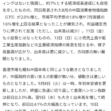
ィングはないと強調し、約7％とする経済成長達成にも自信
を示したものの、同日発表された8月の中国消費者物価指数
（CPI）が2.0％増と、市場平均予想の1.8％増や7月実績の
1.6％増を上回る結果となったことが嫌気され、利益確定売
りに押されて反落（ただし、出来高は減少）。11日（金）
も小反発とはなったものの、13日（日）に小売売上高や鉱
工業生産指数などの主要経済指標の発表を控える中、様子
見基調が広がり、出来高は更に減少して、方向感の無い展
開となりました。
香港市場も概ね中国本株と同じような動きとなりました
が、中国政府の買い支えの影響が無い分、値動きは激しい
ものとなりました。9月8日（火）は一時、年初来安値を更
新しましたが、終盤に急速に切り返して香港ハンセン指数
は前日比3.3％高。翌9日（水）も大きく出来高を増して続
伸となり、前日比4.1％の大幅高となっています。10日