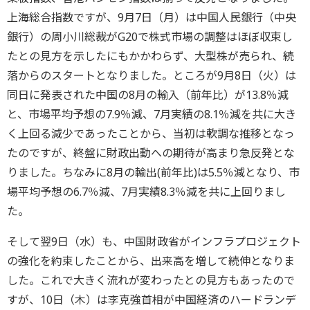
上海総合指数ですが、9月7日（月）は中国人民銀行（中央
銀行）の周小川総裁がG20で株式市場の調整はほぼ収束し
たとの見方を示したにもかかわらず、大型株が売られ、続
落からのスタートとなりました。ところが9月8日（火）は
同日に発表された中国の8月の輸入（前年比）が13.8％減
と、市場平均予想の7.9％減、7月実績の8.1％減を共に大き
く上回る減少であったことから、当初は軟調な推移となっ
たのですが、終盤に財政出動への期待が高まり急反発とな
りました。ちなみに8月の輸出(前年比)は5.5％減となり、市
場平均予想の6.7％減、7月実績8.3％減を共に上回りまし
た。
そして翌9日（水）も、中国財政省がインフラプロジェクト
の強化を約束したことから、出来高を増して続伸となりま
した。これで大きく流れが変わったとの見方もあったので
すが、10日（木）は李克強首相が中国経済のハードランデ