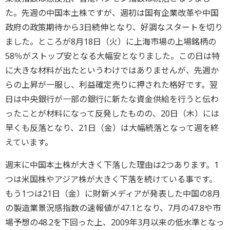
た。先週の中国本土株ですが、週初は国有企業改革や中国
政府の政策期待から3日続伸となり、好調なスタートを切り
ました。ところが8月18日（火）に上海市場の上場銘柄の
58％がストップ安となる大幅安となりました。この日は特
に大きな材料が出たというわけではありませんが、先週か
らの上昇が一服し、利益確定売りに押された格好です。翌
日は中央銀行が一部の銀行に新たな資金供給を行うと伝わ
ったことが材料になって反発したものの、20日（木）には
早くも反落となり、21日（金）は大幅続落となって週を終
えています。
週末に中国本土株が大きく下落した理由は2つあります。1
つは米国株やアジア株が大きく下落を続けている事です。
もう1つは21日（金）に財新メディアが発表した中国の8月
の製造業景況感指数の速報値が47.1となり、7月の47.8や市
場予想の48.2を下回った上、2009年3月以来の低水準となっ