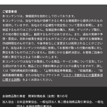
ご留意事項
本コンテンツは、情報提供を目的として行っております。
本コンテンツは、当社や当社が信頼できると考える情報源から提供されたもの
を提供していますが、当社はその正確性や完全性について意見を表明し、また
保証するものではございません。有価証券の購入、売却、デリバティブ取引、
その他の取引を推奨し、勧誘するものではありません。また、過去の実績や予
想・意見は、将来の結果を保証するものではございません。提供する情報等は
作成時現在のものであり、今後予告なしに変更または削除されることがござい
ます。当社は本コンテンツの内容に依拠してお客様が取った行動の結果に対し
責任を負うものではございません。投資にかかる最終決定は、お客様ご自身の
判断と責任でなさるようお願いいたします。
本コンテンツでは当社でお取扱している商品・サービス等について言及してい
る部分があります。商品ごとに手数料等およびリスクは異なりますので、詳し
くは「契約締結前交付書面」、「上場有価証券等書面」、「目論見書」、「目
論見書補完書面」または当社ウェブサイトの「
リスク・手数料などの重要事項
に関する説明
」をよくお読みください。
金融商品取引業者 関東財務局長（金商）第165号
日本証券業協会、一般社団法人 第二種金融商品取引業協会、一般社
団法人 金融先物取引業協会、