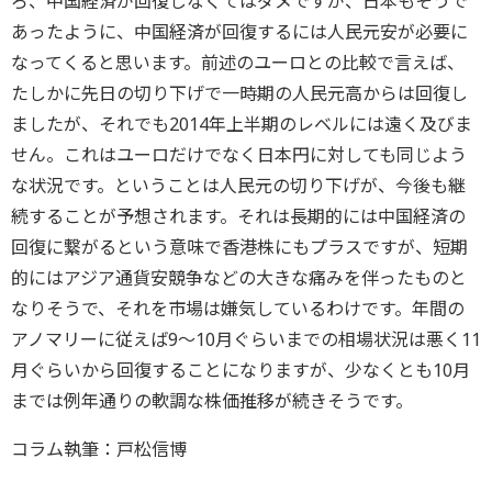
ろ、中国経済が回復しなくてはダメですが、日本もそうで
あったように、中国経済が回復するには人民元安が必要に
なってくると思います。前述のユーロとの比較で言えば、
たしかに先日の切り下げで一時期の人民元高からは回復し
ましたが、それでも2014年上半期のレベルには遠く及びま
せん。これはユーロだけでなく日本円に対しても同じよう
な状況です。ということは人民元の切り下げが、今後も継
続することが予想されます。それは長期的には中国経済の
回復に繋がるという意味で香港株にもプラスですが、短期
的にはアジア通貨安競争などの大きな痛みを伴ったものと
なりそうで、それを市場は嫌気しているわけです。年間の
アノマリーに従えば9～10月ぐらいまでの相場状況は悪く11
月ぐらいから回復することになりますが、少なくとも10月
までは例年通りの軟調な株価推移が続きそうです。
コラム執筆：戸松信博