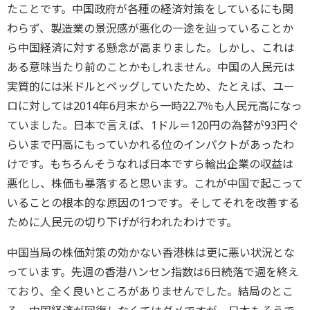
たことです。中国政府が各種の経済対策をしているにも関
わらず、製造業の景況感が悪化の一途を辿っていることか
ら中国経済に対する懸念が高まりました。しかし、これは
ある意味当たり前のことかもしれません。中国の人民元は
実質的には米ドルとペッグしていたため、たとえば、ユー
ロに対しては2014年6月末から一時22.7％も人民元高になっ
ていました。日本で言えば、1ドル＝120円の為替が93円ぐ
らいまで円高にもっていかれる位のインパクトがあったわ
けです。もちろんそうなれば日本ですら輸出企業の収益は
悪化し、株価も暴落すると思います。これが中国で起こって
いることの根本的な原因の1つです。そしてそれを改善する
ために人民元の切り下げが行われたわけです。
中国当局の株価対策の効かない香港株は更に悪い状況とな
っています。先週の香港ハンセン指数は6日続落で週を終え
ており、全く良いところがありませんでした。結局のとこ