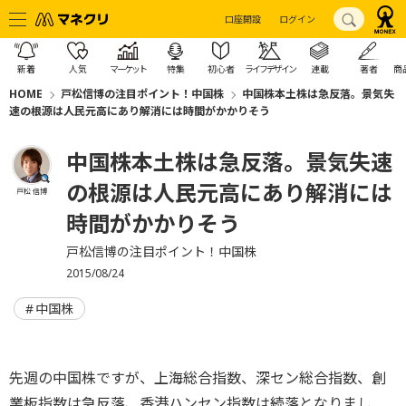
口座開設
ログイン
新着
人気
マーケット
特集
初心者
ライフデザイン
連載
著者
商
HOME
戸松信博の注目ポイント！中国株
中国株本土株は急反落。景気失
速の根源は人民元高にあり解消には時間がかかりそう
中国株本土株は急反落。景気失速
の根源は人民元高にあり解消には
戸松 信博
時間がかかりそう
戸松信博の注目ポイント！中国株
2015/08/24
中国株
先週の中国株ですが、上海総合指数、深セン総合指数、創
業板指数は急反落、香港ハンセン指数は続落となりまし