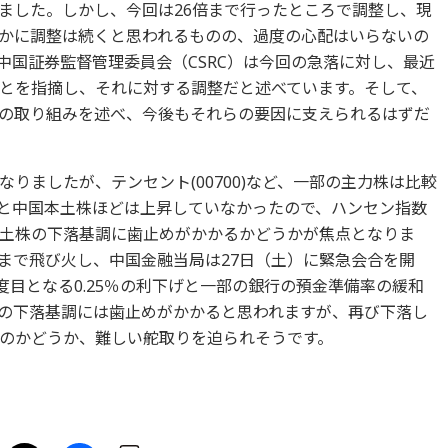
いました。しかし、今回は26倍まで行ったところで調整し、現
確かに調整は続くと思われるものの、過度の心配はいらないの
中国証券監督管理委員会（CSRC）は今回の急落に対し、最近
とを指摘し、それに対する調整だと述べています。そして、
の取り組みを述べ、今後もそれらの要因に支えられるはずだ
りましたが、テンセント(00700)など、一部の主力株は比較
と中国本土株ほどは上昇していなかったので、ハンセン指数
土株の下落基調に歯止めがかかるかどうかが焦点となりま
まで飛び火し、中国金融当局は27日（土）に緊急会合を開
度目となる0.25％の利下げと一部の銀行の預金準備率の緩和
の下落基調には歯止めがかかると思われますが、再び下落し
のかどうか、難しい舵取りを迫られそうです。