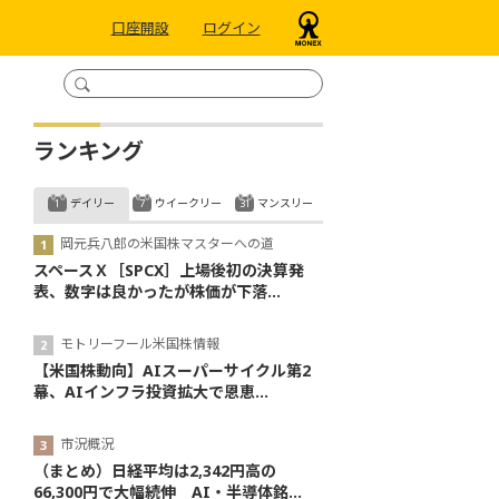
口座開設
ログイン
ランキング
デイリー
ウイークリー
マンスリー
岡元兵八郎の米国株マスターへの道
スペースＸ［SPCX］上場後初の決算発
表、数字は良かったが株価が下落...
モトリーフール米国株情報
【米国株動向】AIスーパーサイクル第2
幕、AIインフラ投資拡大で恩恵...
市況概況
（まとめ）日経平均は2,342円高の
66,300円で大幅続伸 AI・半導体銘...