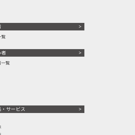
者
一覧
心者
者一覧
品・サービス
株
株