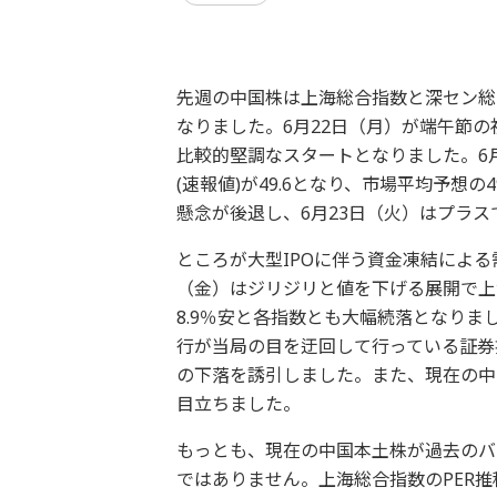
先週の中国株は上海総合指数と深セン総
なりました。6月22日（月）が端午節
比較的堅調なスタートとなりました。6月
(速報値)が49.6となり、市場平均予想の
懸念が後退し、6月23日（火）はプラス
ところが大型IPOに伴う資金凍結による
（金）はジリジリと値を下げる展開で上海
8.9％安と各指数とも大幅続落となり
行が当局の目を迂回して行っている証券
の下落を誘引しました。また、現在の中
目立ちました。
もっとも、現在の中国本土株が過去のバ
ではありません。上海総合指数のPER推移