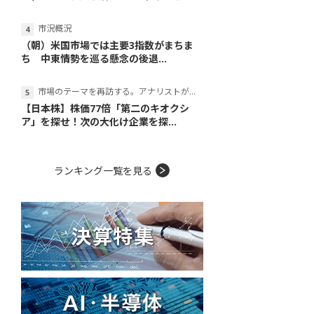
市況概況
（朝）米国市場では主要3指数がまちま
ち 中東情勢を巡る懸念の後退...
市場のテーマを再訪する。アナリストが読み解くテーマの本質
【日本株】株価77倍「第二のキオクシ
ア」を探せ！次の大化け企業を探...
ランキング一覧を見る