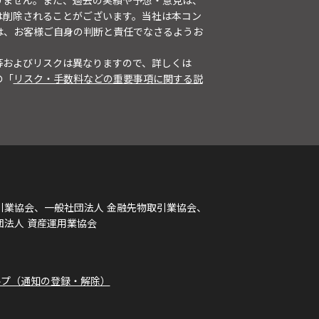
りません。また、過去の実績や予想・意見は、
は削除されることがございます。当社は本コン
は、お客様ご自身の判断と責任でなさるようお
等およびリスクは異なりますので、詳しくは
の「
リスク・手数料などの重要事項に関する説
引業協会、一般社団法人 金融先物取引業協会、
団法人 資産運用業協会
ルプ（通知の登録・解除）