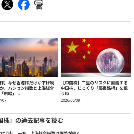
印刷
株】なぜ香港株だけが下げ続
【中国株】二重のリスクに直面する
か、ハンセン指数と上海総合
中国株、じっくり「優良銘柄」を狙
「明暗」...
う時
7/07
2026/06/09
国株」の過去記事を読む
数は反転、一方、上海総合指数は調整が続く