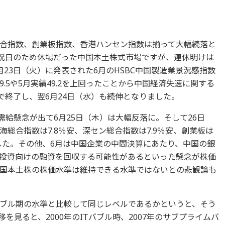
合指数、創業板指数、香港ハンセン指数は揃って大幅続落と
の祝日のため休場だった中国本土株式市場ですが、連休明けは
23日（火）に発表された6月のHSBC中国製造業景況感指数
49.5や5月実績49.2を上回ったことから中国経済失速に関する
で終了し、翌6月24日（水）も続伸となりました。
需給懸念が出て6月25日（木）は大幅反落に。そして26日
総合指数は7.8％安、深セン総合指数は7.9％安、創業板は
ました。その他、6月は中国企業の中間決算にあたり、中国の銀
投資向けの融資を回収する可能性があるといった懸念が株価
国本土株の株価水準は維持できる水準ではないとの悲観論も
ブル期の水準と比較して同じレベルであるかというと、そう
を見ると、2000年のITバブル時、2007年のサブプライムバ