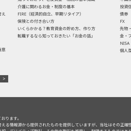
介護に関わるお金・制度の基本
投資
考え
FIRE（経済的自立、早期リタイア）
債券
保険との付き合い方
FX
いくらかかる？教育資金の貯め方、作り方
先物
転職するなら知っておきたい「お金の話」
金・
NISA
極意
個人型
ております。
考える情報源から提供されたものを提供していますが、当社はその正確