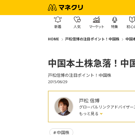
新着
人気
マーケット
特集
初心
HOME
戸松信博の注目ポイント！中国株
中国
中国本土株急落！中
戸松信博の注目ポイント！中国株
2015/06/29
戸松 信博
グローバルリンクアドバイザー
もっと見る
中国株