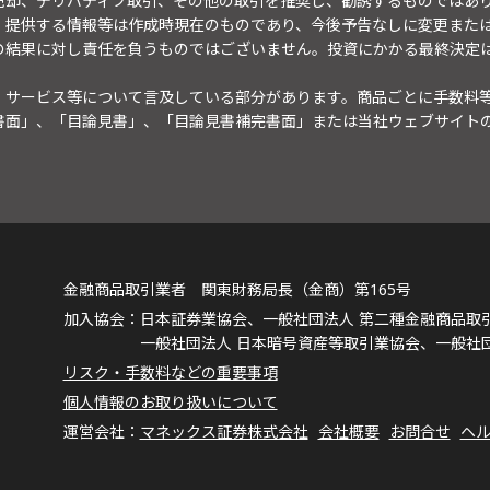
売却、デリバティブ取引、その他の取引を推奨し、勧誘するものではあ
。提供する情報等は作成時現在のものであり、今後予告なしに変更また
の結果に対し責任を負うものではございません。投資にかかる最終決定
・サービス等について言及している部分があります。商品ごとに手数料
書面」、「目論見書」、「目論見書補完書面」または当社ウェブサイト
金融商品取引業者 関東財務局長（金商）第165号
日本証券業協会、一般社団法人 第二種金融商品取
一般社団法人 日本暗号資産等取引業協会、一般社
リスク・手数料などの重要事項
個人情報のお取り扱いについて
マネックス証券株式会社
会社概要
お問合せ
ヘ