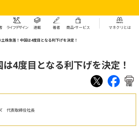
者
ライフデザイン
連載
著者
商
品・
サービス
マネクリとは
本土株急落！中国は4度目となる利下げを決定！
国は4度目となる利下げを決定！
印刷
ズ 代表取締役社長